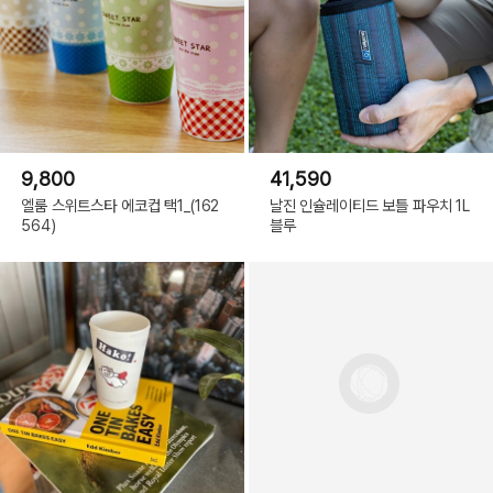
9,800
41,590
엘룸 스위트스타 에코컵 택1_(162
날진 인슐레이티드 보틀 파우치 1L
564)
블루