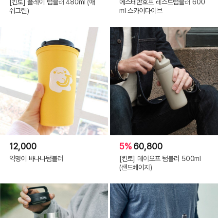
[킨토] 플레이 텀블러 480ml (애
에스테반호프 레스트텀블러 600
쉬그린)
ml 스카이다이브
12,000
5%
60,800
익명이 바나나텀블러
[킨토] 데이오프 텀블러 500ml
(샌드베이지)