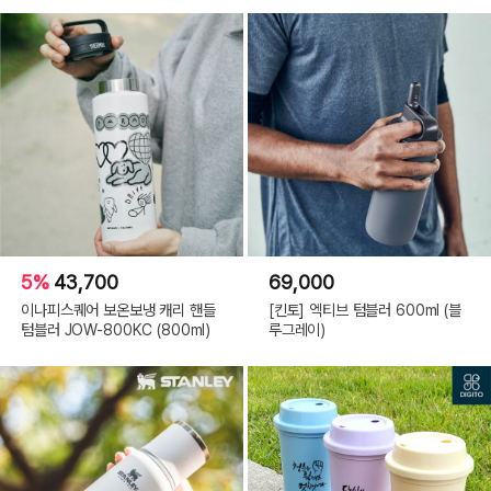
5%
43,700
69,000
이나피스퀘어 보온보냉 캐리 핸들
[킨토] 엑티브 텀블러 600ml (블
텀블러 JOW-800KC (800ml)
루그레이)