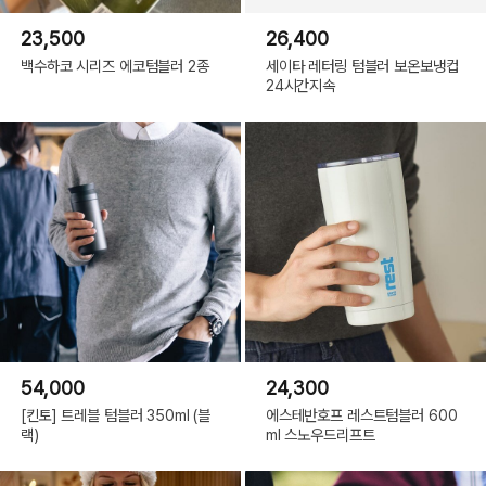
23,500
26,400
백수하코 시리즈 에코텀블러 2종
세이타 레터링 텀블러 보온보냉컵
24시간지속
54,000
24,300
[킨토] 트레블 텀블러 350ml (블
에스테반호프 레스트텀블러 600
랙)
ml 스노우드리프트