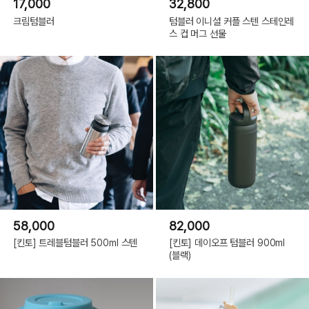
17,000
32,800
크림텀블러
텀블러 이니셜 커플 스텐 스테인레
스 컵 머그 선물
58,000
82,000
[킨토] 트레블텀블러 500ml 스텐
[킨토] 데이오프 텀블러 900ml
(블랙)