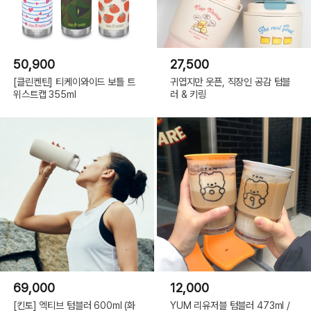
50,900
27,500
[클린켄틴] 티케이와이드 보틀 트
귀엽지만 웃픈, 직장인 공감 텀블
위스트캡 355ml
러 & 키링
69,000
12,000
[킨토] 엑티브 텀블러 600ml (화
YUM 리유저블 텀블러 473ml /