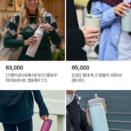
63,000
65,000
[스탠리공식유통사]아이스플로우
[킨토] 빨대 투고 텀블러 480ml
에어로라이트 캡&캐리 1.1L
(화이트)