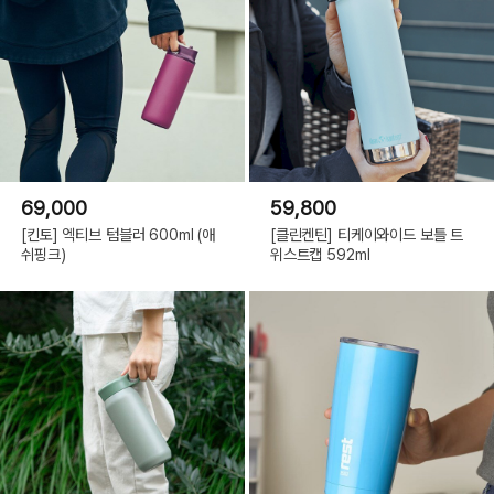
69,000
59,800
[킨토] 엑티브 텀블러 600ml (애
[클린켄틴] 티케이와이드 보틀 트
쉬핑크)
위스트캡 592ml