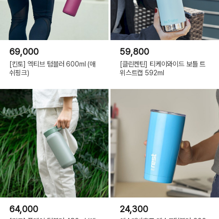
69,000
59,800
[킨토] 엑티브 텀블러 600ml (애
[클린켄틴] 티케이와이드 보틀 트
쉬핑크)
위스트캡 592ml
64,000
24,300