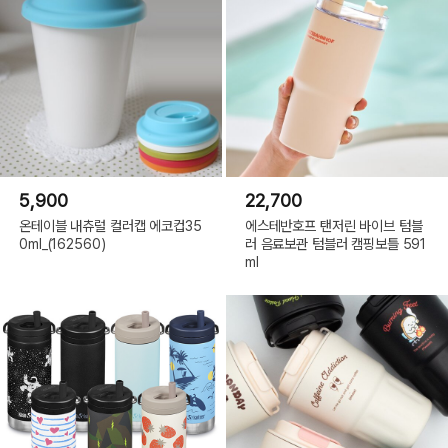
5,900
22,700
온테이블 내츄럴 컬러캡 에코컵35
에스테반호프 탠저린 바이브 텀블
0ml_(162560)
러 음료보관 텀블러 캠핑보틀 591
ml