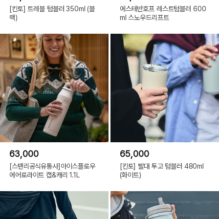
[킨토] 트레블 텀블러 350ml (블
에스테반호프 레스트텀블러 600
랙)
ml 스노우드리프트
63,000
65,000
[스탠리공식유통사]아이스플로우
[킨토] 빨대 투고 텀블러 480ml
에어로라이트 캡&캐리 1.1L
(화이트)