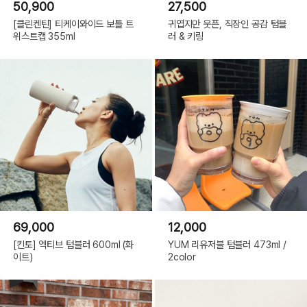
50,900
27,500
[클린켄틴] 티케이와이드 보틀 트
귀엽지만 웃픈, 직장인 공감 텀블
위스트캡 355ml
러 & 키링
69,000
12,000
[킨토] 엑티브 텀블러 600ml (화
YUM 리유저블 텀블러 473ml /
이트)
2color