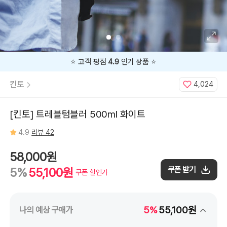
⭐️ 고객 평점
4.9
인기 상품 ⭐️
킨토
4,024
[킨토] 트레블텀블러 500ml 화이트
4.9
리뷰 42
58,000원
쿠폰 받기
5%
55,100원
쿠폰 할인가
5%
55,100원
나의 예상 구매가