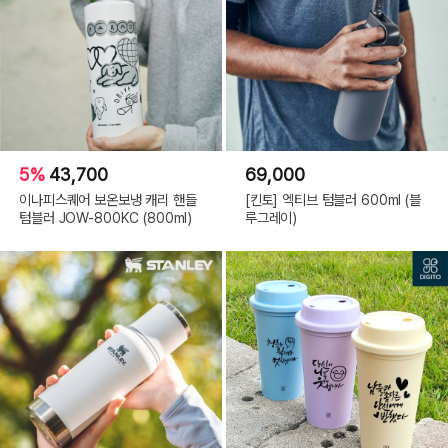
5%
43,700
69,000
이나피스퀘어 보온보냉 캐리 핸들
[킨토] 엑티브 텀블러 600ml (블
텀블러 JOW-800KC (800ml)
루그레이)