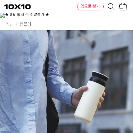
장
텐
앱으로 보기
바
바
구
이
니
텐
키친
텀블러