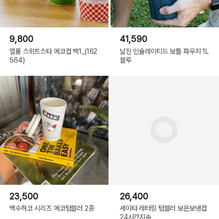
9,800
41,590
엘룸 스위트스타 에코컵 택1_(162
날진 인슐레이티드 보틀 파우치 1L
564)
블루
23,500
26,400
백수하코 시리즈 에코텀블러 2종
세이타 레터링 텀블러 보온보냉컵
24시간지속