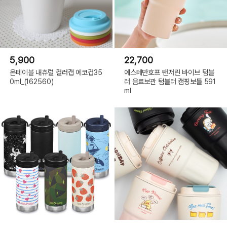
5,900
22,700
온테이블 내츄럴 컬러캡 에코컵35
에스테반호프 탠저린 바이브 텀블
0ml_(162560)
러 음료보관 텀블러 캠핑보틀 591
ml