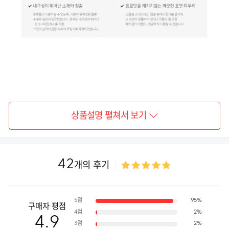
상품설명 펼쳐서 보기
42
개의 후기
5점
95%
구매자 평점
4점
2%
4.9
3점
2%