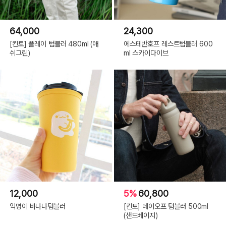
64,000
24,300
[킨토] 플레이 텀블러 480ml (애
에스테반호프 레스트텀블러 600
쉬그린)
ml 스카이다이브
12,000
5%
60,800
익명이 바나나텀블러
[킨토] 데이오프 텀블러 500ml
(샌드베이지)