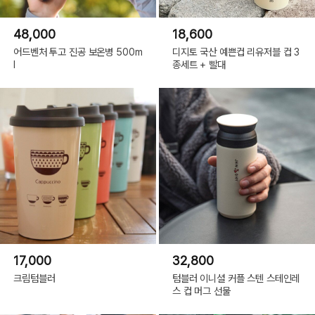
48,000
18,600
어드벤처 투고 진공 보온병 500m
디지토 국산 예쁜컵 리유저블 컵 3
l
종세트 + 빨대
17,000
32,800
크림텀블러
텀블러 이니셜 커플 스텐 스테인레
스 컵 머그 선물