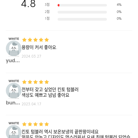
4.8
3점
4%
2점
0%
1점
0%
용량이 커서 좋아요.
2024.03.27
yudor**
전부터 갖고 싶었던 킨토 텀블러
색상도 예쁘고 넘넘 좋아요
bung**
2023.04.17
킨토 텀블러 역시 보온보냉의 끝판왕이네요
얼음도 안녹고 디자인도 멋스러워서 요새 최애 텀블러 되었습