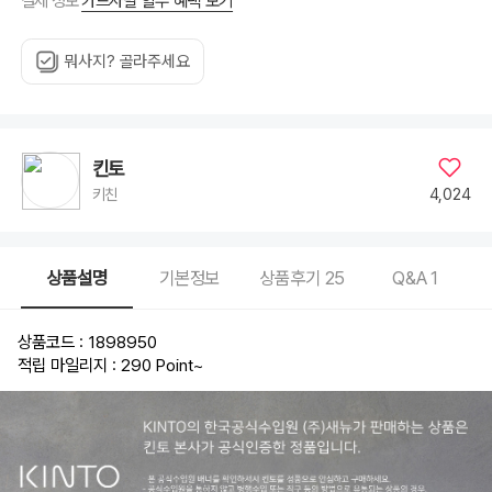
카드사별 할부 혜택 보기
결제 정보
뭐사지? 골라주세요
킨토
4,024
키친
상품설명
기본정보
상품후기
25
Q&A
1
상품코드 : 1898950
적립 마일리지 : 290 Point
~