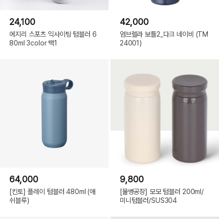
24,100
42,000
에지리 스포츠 익사이팅 텀블러 6
엄브렐라 보틀2_다크 네이비 (TM
80ml 3color 택1
24001)
64,000
9,800
[킨토] 플레이 텀블러 480ml (애
[물병공장] 모모 텀블러 200ml/
쉬블루)
미니텀블러/SUS304