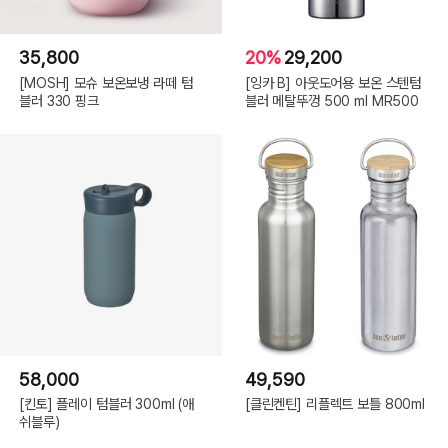
35,800
20%
29,200
[MOSH] 모슈 보온보냉 라떼 텀
[잉카 B] 아웃도어용 보온 스텐텀
블러 330 핑크
블러 메탈뚜껑 500 ml MR500
58,000
49,590
[킨토] 플레이 텀블러 300ml (애
[클린켄틴] 리플렉트 보틀 800ml
쉬블루)