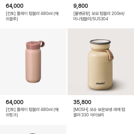
64,000
9,800
[킨토] 플레이 텀블러 480ml (애
[물병공장] 모모 텀블러 200ml/
쉬블루)
미니텀블러/SUS304
64,000
35,800
[킨토] 플레이 텀블러 480ml (애
[MOSH] 모슈 보온보냉 라떼 텀
쉬핑크)
블러 330 아이보리