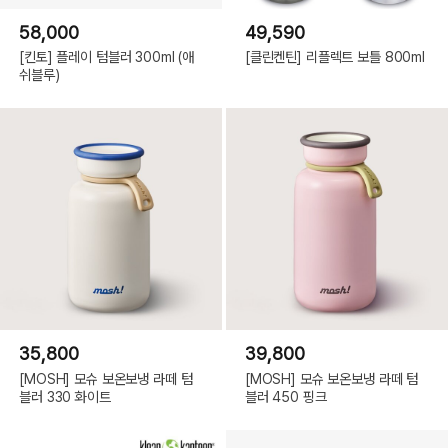
58,000
49,590
[킨토] 플레이 텀블러 300ml (애
[클린켄틴] 리플렉트 보틀 800ml
쉬블루)
35,800
39,800
[MOSH] 모슈 보온보냉 라떼 텀
[MOSH] 모슈 보온보냉 라떼 텀
블러 330 화이트
블러 450 핑크