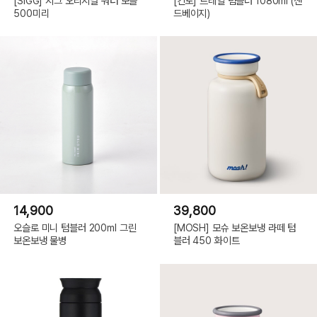
[SIGG] 지그 오리지널 워터 보틀
[킨토] 트레일 텀블러 1080ml (샌
500미리
드베이지)
14,900
39,800
오슬로 미니 텀블러 200ml 그린
[MOSH] 모슈 보온보냉 라떼 텀
보온보냉 물병
블러 450 화이트