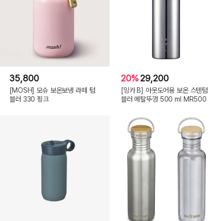
35,800
20%
29,200
[MOSH] 모슈 보온보냉 라떼 텀
[잉카 B] 아웃도어용 보온 스텐텀
블러 330 핑크
블러 메탈뚜껑 500 ml MR500