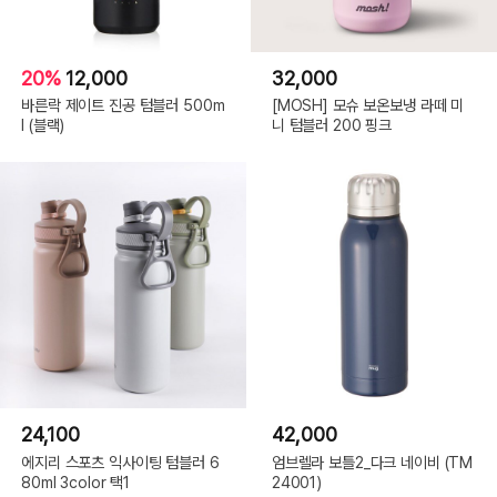
20%
12,000
32,000
바른락 제이트 진공 텀블러 500m
[MOSH] 모슈 보온보냉 라떼 미
l (블랙)
니 텀블러 200 핑크
24,100
42,000
에지리 스포츠 익사이팅 텀블러 6
엄브렐라 보틀2_다크 네이비 (TM
80ml 3color 택1
24001)