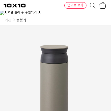
장
텐
앱으로 보기
바
바
구
이
니
텐
키친
텀블러