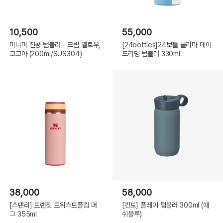
10,500
55,000
미니미 진공 텀블러 - 크림 옐로우,
[24bottles]24보틀 클리마 데이
코코아 (200ml/SUS304)
드리밍 텀블러 330mL
38,000
58,000
[스탠리] 트랜짓 트위스트플립 머
[킨토] 플레이 텀블러 300ml (애
그 355ml
쉬블루)