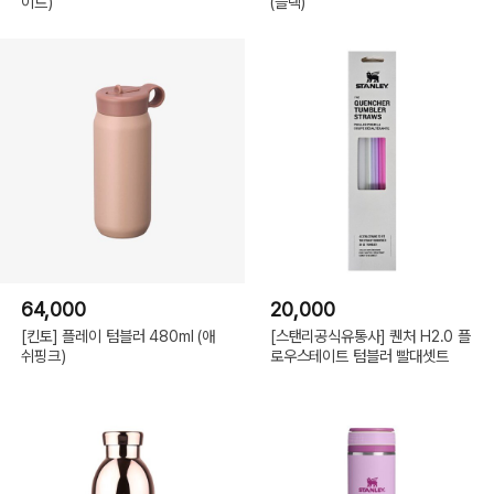
이트)
(블랙)
64,000
20,000
[킨토] 플레이 텀블러 480ml (애
[스탠리공식유통사] 퀜처 H2.0 플
쉬핑크)
로우스테이트 텀블러 빨대셋트