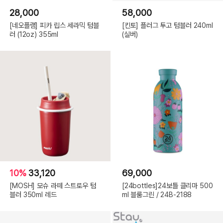
28,000
58,000
[네오플램] 피카 립스 세라믹 텀블
[킨토] 플러그 투고 텀블러 240ml
러 (12oz) 355ml
(실버)
10%
33,120
69,000
[MOSH] 모슈 라떼 스트로우 텀
[24bottles]24보틀 클리마 500
블러 350ml 레드
ml 블룸그린 / 24B-2188