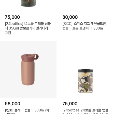
75,000
30,000
[24bottles]24보틀 트래블 텀블
[SIGG] 스위스 지그 핫앤콜드원
러 350ml 람보르기니 밀리터리
텀블러 보온 보냉 머그 300ml
그린
58,000
75,000
[킨토] 플레이 텀블러 300ml (애
[24bottles]24보틀 트래블 텀블