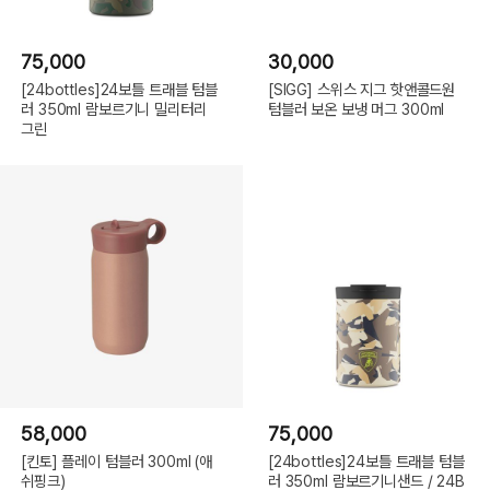
75,000
30,000
[24bottles]24보틀 트래블 텀블
[SIGG] 스위스 지그 핫앤콜드원
러 350ml 람보르기니 밀리터리
텀블러 보온 보냉 머그 300ml
그린
58,000
75,000
[킨토] 플레이 텀블러 300ml (애
[24bottles]24보틀 트래블 텀블
쉬핑크)
러 350ml 람보르기니샌드 / 24B