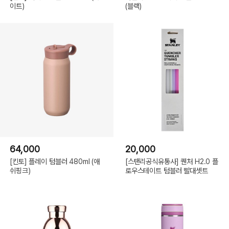
이트)
(블랙)
64,000
20,000
[킨토] 플레이 텀블러 480ml (애
[스탠리공식유통사] 퀜처 H2.0 플
쉬핑크)
로우스테이트 텀블러 빨대셋트