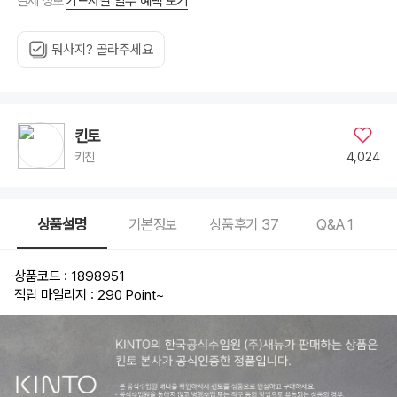
카드사별 할부 혜택 보기
결제 정보
뭐사지? 골라주세요
킨토
4,024
키친
상품설명
기본정보
상품후기
37
Q&A
1
상품코드 : 1898951
적립 마일리지 : 290 Point
~