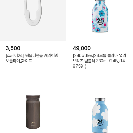
3,500
49,000
[스테이24] 텀블러핸들 캐리어링
[24bottles]24보틀 클리마 얼리
보틀타이_화이트
브리즈 텀블러 330mL/24B_(14
87591)