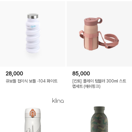
28,000
85,000
큐보틀 접이식 보틀 -104 화이트
[킨토] 플레이 텀블러 300ml 스트
랩세트 (애쉬핑크)