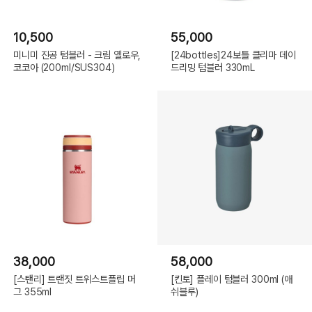
10,500
55,000
미니미 진공 텀블러 - 크림 옐로우,
[24bottles]24보틀 클리마 데이
코코아 (200ml/SUS304)
드리밍 텀블러 330mL
38,000
58,000
[스탠리] 트랜짓 트위스트플립 머
[킨토] 플레이 텀블러 300ml (애
그 355ml
쉬블루)