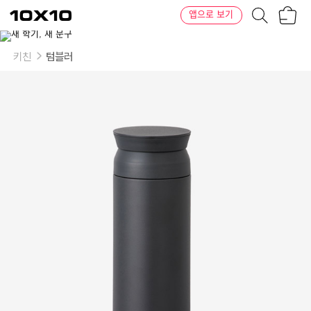
장
텐
앱으로 보기
바
바
구
이
니
텐
키친
텀블러