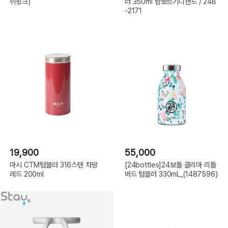
쉬핑크)
러 350ml 람보르기니샌드 / 24B
-2171
19,900
55,000
마시 CTM텀블러 316스텐 차망
[24bottles]24보틀 클리마 리틀
레드 200ml
버드 텀블러 330mL_(1487596)