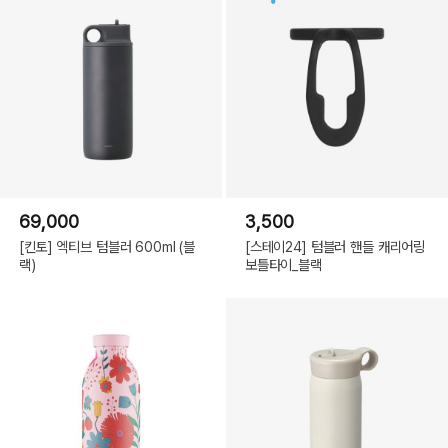
69,000
3,500
[킨토] 엑티브 텀블러 600ml (블
[스테이24] 텀블러 핸들 캐리어링
랙)
보틀타이_블랙