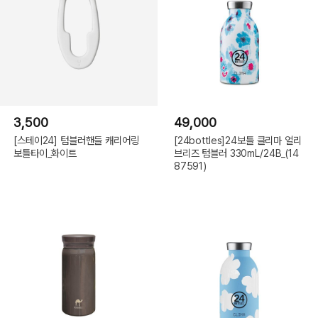
3,500
49,000
[스테이24] 텀블러핸들 캐리어링
[24bottles]24보틀 클리마 얼리
보틀타이_화이트
브리즈 텀블러 330mL/24B_(14
87591)