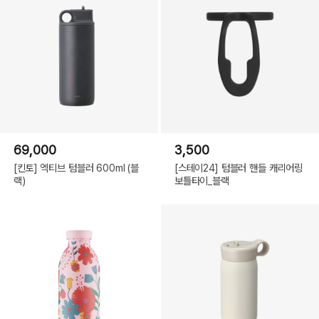
69,000
3,500
[킨토] 엑티브 텀블러 600ml (블
[스테이24] 텀블러 핸들 캐리어링
랙)
보틀타이_블랙