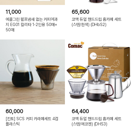
11,000
65,600
에콜그린 펄프냄새 없는 커피여과
코맥 듀얼 핸드드립 홈카페 세트
지 EG01 칼리타 1-2인용 50매+
(스텐/흰색) (DHbS2)
50매
60,000
64,400
[킨토] SCS 커피 카라페세트 4컵
코맥 듀얼 핸드드립 홈카페 세트
플라스틱
(스텐/에코젠) (DHS3)