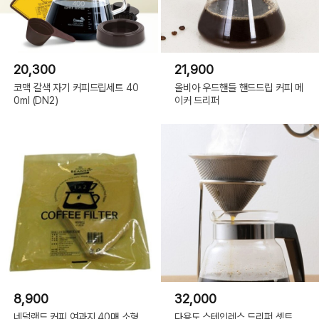
20,300
21,900
코맥 갈색 자기 커피드립세트 40
올비아 우드핸들 핸드드립 커피 메
0ml (DN2)
이커 드리퍼
8,900
32,000
네덜랜드 커피 여과지 40매 소형
다용도 스테인레스 드리퍼 셋트