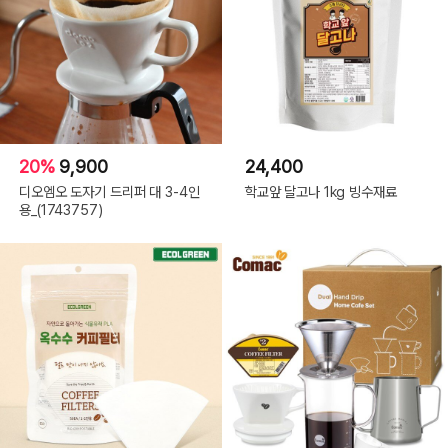
20%
9,900
24,400
디오엠오 도자기 드리퍼 대 3-4인
학교앞 달고나 1kg 빙수재료
용_(1743757)