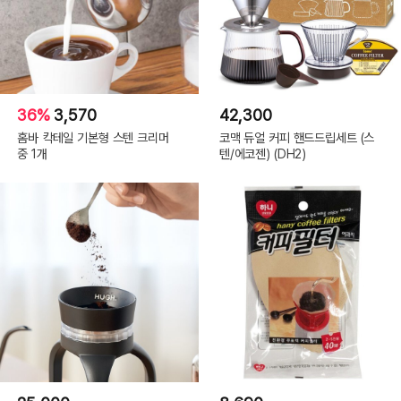
36%
3,570
42,300
홈바 칵테일 기본형 스텐 크리머
코맥 듀얼 커피 핸드드립세트 (스
중 1개
텐/에코젠) (DH2)