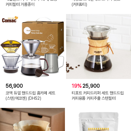
커피필터 거름종이
(커피&티)
56,900
19%
25,900
코맥 듀얼 핸드드립 홈카페 세트
티포트 커피드리퍼 세트 핸드드립
(스텐/에코젠) (DHS2)
커피용품 커피추출 스텐필터