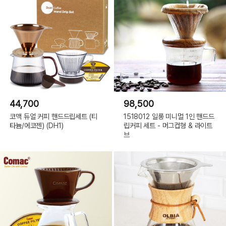
44,700
98,500
코맥 듀얼 커피 핸드드립세트 (티
1518012 일롱 미니멀 1인 핸드드
타늄/에코젠) (DH1)
립커피 세트 - 머그컵형 & 라이트
브