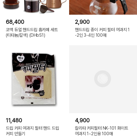
68,400
2,900
코맥 듀얼 핸드드립 홈카페 세트
핸드드립 종이 커피 필터 여과지 1
(티타늄/갈색) (DHbS1)
-2인 3-4인 100매
11,480
4,900
드립 커피 여과지 필터 핸드 드립
칼리타 커피필터 NK-101 화이트
커피 만들기
여과지 1~2인용 100매