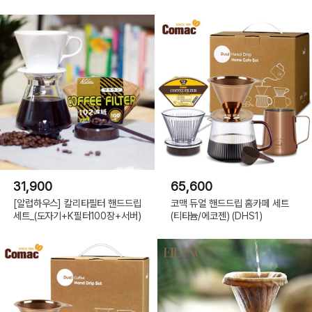
31,900
65,600
[알럽하우스] 칼리타필터 핸드드립
코맥 듀얼 핸드드립 홈카페 세트
세트_(도자기+K필터100장+서버)
(티타늄/에코젠) (DHS1)