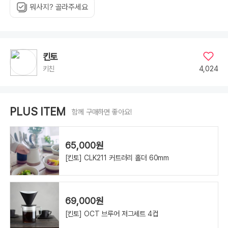
뭐사지? 골라주세요
킨토
4,024
키친
PLUS ITEM
함께 구매하면 좋아요!
65,000원
[킨토] CLK211 커트러리 홀더 60mm
69,000원
[킨토] OCT 브루어 저그세트 4컵