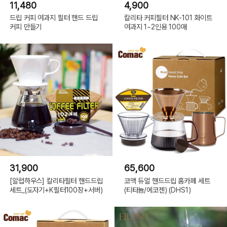
11,480
4,900
드립 커피 여과지 필터 핸드 드립
칼리타 커피필터 NK-101 화이트
커피 만들기
여과지 1~2인용 100매
31,900
65,600
[알럽하우스] 칼리타필터 핸드드립
코맥 듀얼 핸드드립 홈카페 세트
세트_(도자기+K필터100장+서버)
(티타늄/에코젠) (DHS1)