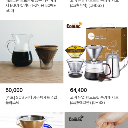
에콜그린 펄프냄새 없는 커피여과
코맥 듀얼 핸드드립 홈카페 세트
지 EG01 칼리타 1-2인용 50매+
(스텐/흰색) (DHbS2)
50매
60,000
64,400
[킨토] SCS 커피 카라페세트 4컵
코맥 듀얼 핸드드립 홈카페 세트
플라스틱
(스텐/에코젠) (DHS3)