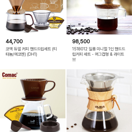
44,700
98,500
코맥 듀얼 커피 핸드드립세트 (티
1518012 일롱 미니멀 1인 핸드드
타늄/에코젠) (DH1)
립커피 세트 - 머그컵형 & 라이트
브