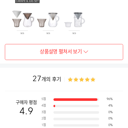
상품설명 펼쳐서 보기
27
개의 후기
5점
96%
구매자 평점
4점
4%
4.9
3점
0%
2점
0%
1점
0%