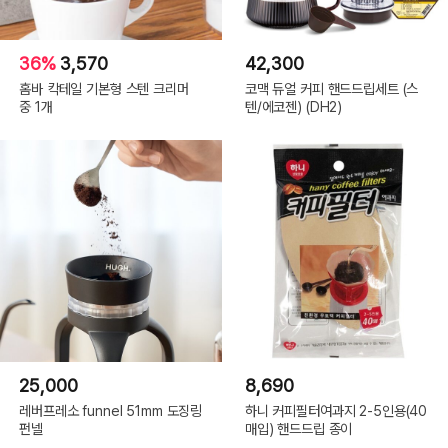
36%
3,570
42,300
홈바 칵테일 기본형 스텐 크리머
코맥 듀얼 커피 핸드드립세트 (스
중 1개
텐/에코젠) (DH2)
25,000
8,690
레버프레소 funnel 51mm 도징링
하니 커피필터여과지 2-5인용(40
펀넬
매입) 핸드드립 종이