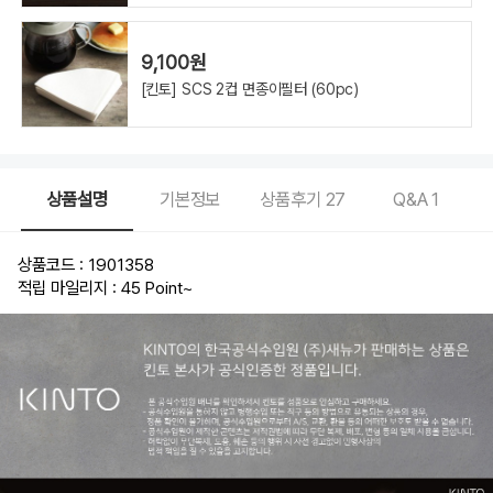
9,100원
[킨토] SCS 2컵 면종이필터 (60pc)
상품설명
기본정보
상품후기
27
Q&A
1
상품코드 : 1901358
적립 마일리지 : 45 Point
~