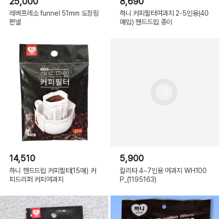
25,000
8,690
레버프레소 funnel 51mm 도징링
하니 커피필터여과지 2-5인용(40
펀넬
매입) 핸드드립 종이
14,510
5,900
하니 핸드드립 커피필터(15매) 커
칼리타 4~7인용 여과지 WH100
피드리퍼 커피여과지
P_(1195163)