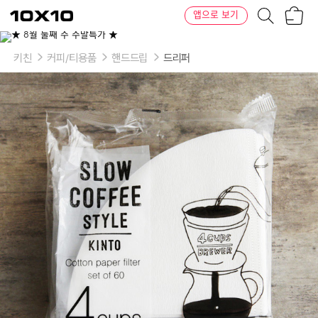
장
텐
앱으로 보기
바
바
구
이
니
텐
키친
커피/티용품
핸드드립
드리퍼