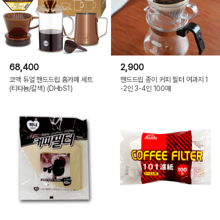
68,400
2,900
코맥 듀얼 핸드드립 홈카페 세트
핸드드립 종이 커피 필터 여과지 1
(티타늄/갈색) (DHbS1)
-2인 3-4인 100매