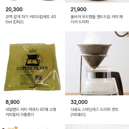
20,300
21,900
코맥 갈색 자기 커피드립세트 40
올비아 우드핸들 핸드드립 커피 메
0ml (DN2)
이커 드리퍼
8,900
32,000
네덜랜드 커피 여과지 40매 소형
다용도 스테인레스 드리퍼 셋트
커피필터 거름종이
(커피&티)