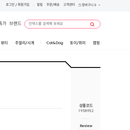
로그인
/
회원가입
알림
주문/배송
고객센터
장바구니
0
특가
브랜드
뷰티
주얼리/시계
Cat&Dog
토이/취미
캠핑
상품코드
1958952
Review