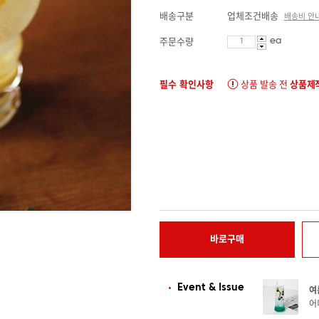
배송구분
업체조건배송
배송비 안
ea
주문수량
필수 확인사항
상품 발송 전
상품제작
바로구매
Event & Issue
여
어