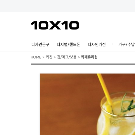
디자인문구
디지털/핸드폰
디자인가전
가구/수납
HOME
>
키친
>
컵/머그/보틀
>
카페유리컵