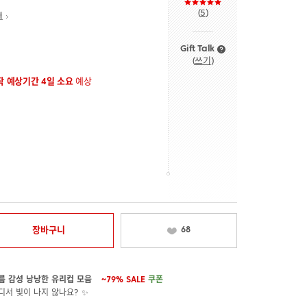
(
5
)
내
Gift Talk
(
쓰기
)
 예상기간 4일 소요
예상
장바구니
68
름 감성 낭낭한 유리컵 모음
~79%
SALE
쿠폰
디서 빛이 나지 않나요? ✨