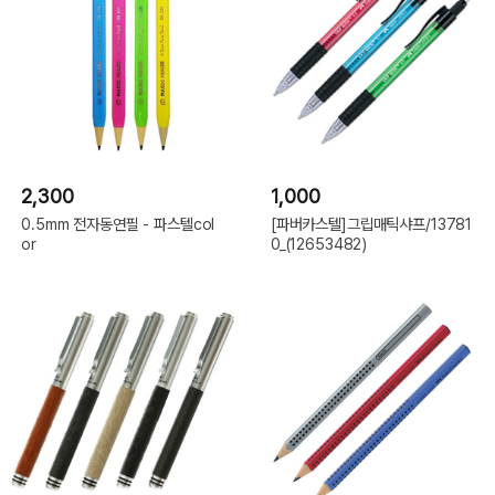
2,300
1,000
0.5mm 전자동연필 - 파스텔col
[파버카스텔]그립매틱샤프/13781
or
0_(12653482)