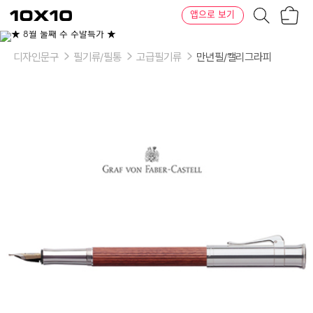
장
텐
앱으로 보기
바
바
구
이
니
텐
디자인문구
필기류/필통
고급필기류
만년필/캘리그라피