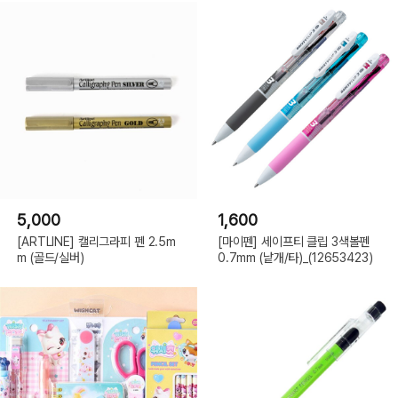
5,000
1,600
[ARTLINE] 캘리그라피 펜 2.5m
[마이펜] 세이프티 클립 3색볼펜
m (골드/실버)
0.7mm (낱개/타)_(12653423)