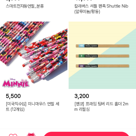
스마트전자동연필_분홍
칼라버스 셔틀 펜촉 Shuttle Nib
(알루미늄/황동)
5,500
3,200
[미국직수입] 미니마우스 연필 세
[펜코] 프라임 팀버 리드 홀더 2m
트 (12개입)
m 리필심