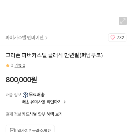
파버카스텔 텐바이텐
732
그라폰 파버카스텔 클래식 만년필(퍼남부코)
0
리뷰 0
800,000원
무료배송
배송 정보
배송 유의사항 확인하기
카드사별 할부 혜택 보기
결제 정보
뭐사지? 골라주세요