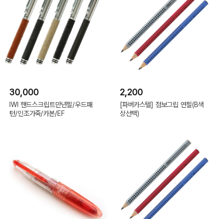
30,000
2,200
IWI 핸드스크립트만년필/우드패
[파버카스텔] 점보그립 연필(B색
턴/인조가죽/카본/EF
상선택)