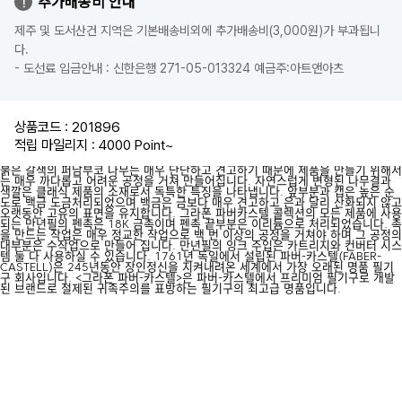
추가배송비 안내
제주 및 도서산건 지역은 기본배송비외에 추가배송비(3,000원)가 부과됩니
다.
- 도선료 입금안내 : 신한은행 271-05-013324 예금주:아트앤아츠
상품코드 : 201896
적립 마일리지 : 4000 Point
~
붉은 갈색의 퍼남부코 나무는 매우 단단하고 견고하기 때문에 제품을 만들기 위해서
는 매우 까다롭고 어려운 공정을 거쳐 만들어집니다. 자연스럽게 변형된 나무결과
색깔은 클래식 제품의 소재로서 독특한 특징을 나타냅니다. 앞부분과 캡은 높은 순
도로 백금 도금처리되었으며 백금은 금보다 매우 견고하고 은과 달리 산화되지 않고
오랫동안 고유의 표면을 유지합니다. 그라폰 파버카스텔 콜렉션의 모든 제품에 사용
되는 만년필의 펜촉은 18K 금촉이며 펜촉 끝부분은 이리듐으로 처리되었습니다. 촉
을 만드는 작업은 매우 정교한 작업으로 백 번 이상의 공정을 거쳐야 하며 그 공정의
대부분은 수작업으로 만들어 집니다. 만년필의 잉크 주입은 카트리지와 컨버터 시스
템 둘 다 사용하실 수 있습니다. 1761년 독일에서 설립된 파버-카스텔(FABER-
CASTELL)은 245년동안 장인정신을 지켜내려온 세계에서 가장 오래된 명품 필기
구 회사입니다. <그라폰 파버-카스텔>은 파버-카스텔에서 프리미엄 필기구로 개발
된 브랜드로 절제된 귀족주의를 표방하는 필기구의 최고급 명품입니다.