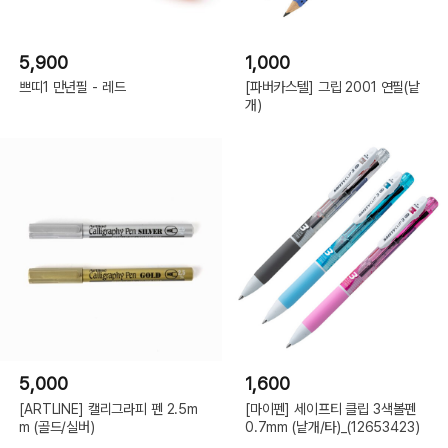
5,900
1,000
쁘띠1 만년필 - 레드
[파버카스텔] 그립 2001 연필(낱
개)
5,000
1,600
[ARTLINE] 캘리그라피 펜 2.5m
[마이펜] 세이프티 클립 3색볼펜
m (골드/실버)
0.7mm (낱개/타)_(12653423)