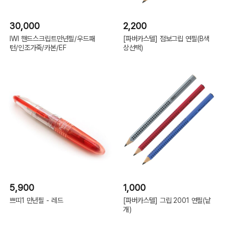
30,000
2,200
IWI 핸드스크립트만년필/우드패
[파버카스텔] 점보그립 연필(B색
턴/인조가죽/카본/EF
상선택)
5,900
1,000
쁘띠1 만년필 - 레드
[파버카스텔] 그립 2001 연필(낱
개)