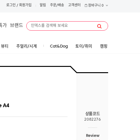
로그인
/
회원가입
알림
주문/배송
고객센터
장바구니
0
특가
브랜드
뷰티
주얼리/시계
Cat&Dog
토이/취미
캠핑
e A4
상품코드
2082276
Review