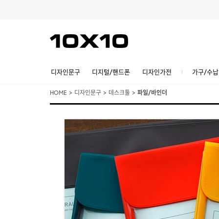
디자인문구
디지털/핸드폰
디자인가전
가구/수납
HOME
>
디자인문구
>
데스크툴
>
파일/바인더