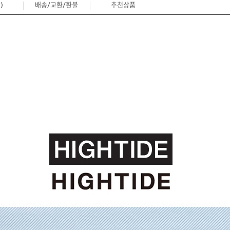
)
배송/교환/환불
추천상품
3