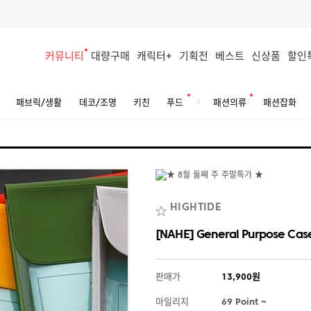
커뮤니티
대량구매
캐릭터+
기획전
베스트
신상품
할인
패브릭/생활
데코/조명
키친
푸드
패션의류
패션잡화
HIGHTIDE
[NAHE] General Purpose Cas
판매가
13,900원
마일리지
69 Point ~