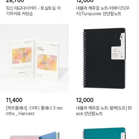
29,700
12,000
임신 태교다이어리 - 토실토실 아
네뷸라 캐쥬얼 노트-터콰이즈(무
기히어로 커밍순
지)Turquoise 만년필노트
11,400
12,000
[하트플래너] 스터디 플래너 3 mo
네뷸라 캐쥬얼 노트-블랙(도트) Bl
nths _ Harvest
ack 만년필노트