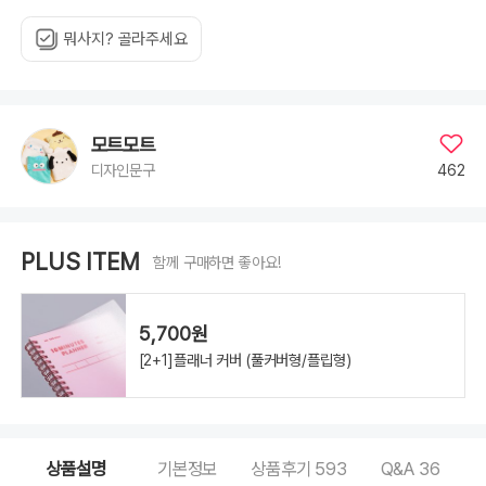
뭐사지? 골라주세요
모트모트
462
디자인문구
PLUS ITEM
함께 구매하면 좋아요!
5,700원
[2+1]플래너 커버 (풀커버형/플립형)
상품설명
기본정보
상품후기
593
Q&A
36