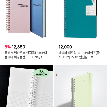
5%
12,350
12,000
특허 에빙하우스 망각곡선 스터디
네뷸라 캐쥬얼 노트-터콰이즈(줄
플래너 에빙플랜드 180days
지)Turquoise 만년필노트