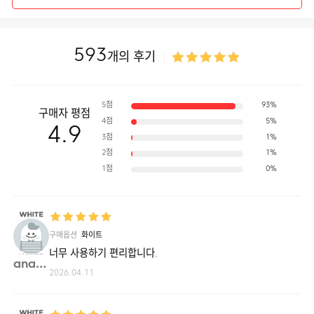
593
개의 후기
5점
93%
구매자 평점
4점
5%
4.9
3점
1%
2점
1%
1점
0%
구매옵션
화이트
너무 사용하기 편리합니다.
analo**
2026.04.11