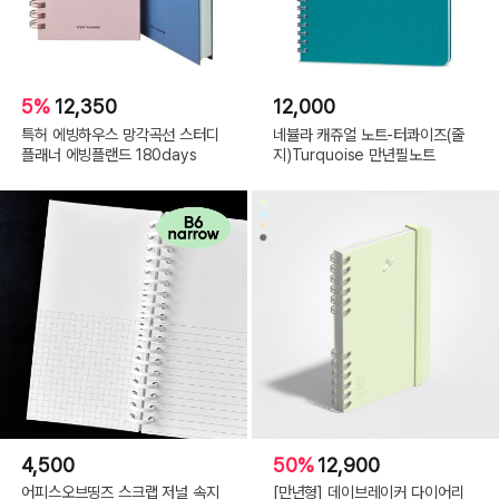
5%
12,350
12,000
특허 에빙하우스 망각곡선 스터디
네뷸라 캐쥬얼 노트-터콰이즈(줄
플래너 에빙플랜드 180days
지)Turquoise 만년필노트
4,500
50%
12,900
어피스오브띵즈 스크랩 저널 속지
[만년형] 데이브레이커 다이어리