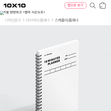
장
텐
앱으로 보기
바
바
구
이
이
니
텐
상
품
디자인문구
다이어리/플래너
스케줄러/플래너
의
옵
션
-
선
택:
화
이
트,
로
즈
쿼
츠,
세
레
니
티,
그
리
너
리,
바
이
올
렛,
다
크
호
스,
드
림