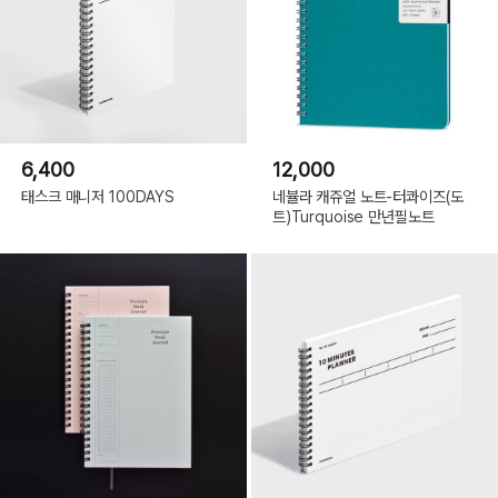
6,400
12,000
태스크 매니저 100DAYS
네뷸라 캐쥬얼 노트-터콰이즈(도
트)Turquoise 만년필노트