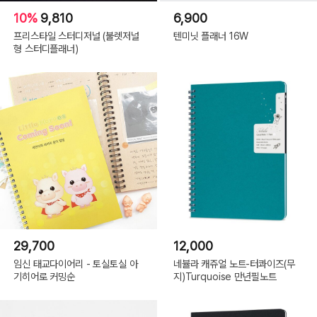
10%
9,810
6,900
프리스타일 스터디저널 (불렛저널
텐미닛 플래너 16W
형 스터디플래너)
29,700
12,000
임신 태교다이어리 - 토실토실 아
네뷸라 캐쥬얼 노트-터콰이즈(무
기히어로 커밍순
지)Turquoise 만년필노트