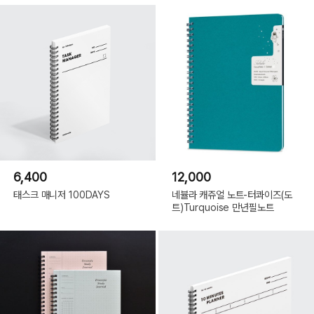
6,400
12,000
태스크 매니저 100DAYS
네뷸라 캐쥬얼 노트-터콰이즈(도
트)Turquoise 만년필노트