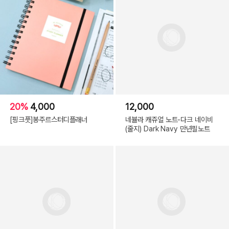
20%
4,000
12,000
[핑크풋]봉주르스터디플래너
네뷸라 캐쥬얼 노트-다크 네이비
(줄지) Dark Navy 만년필노트