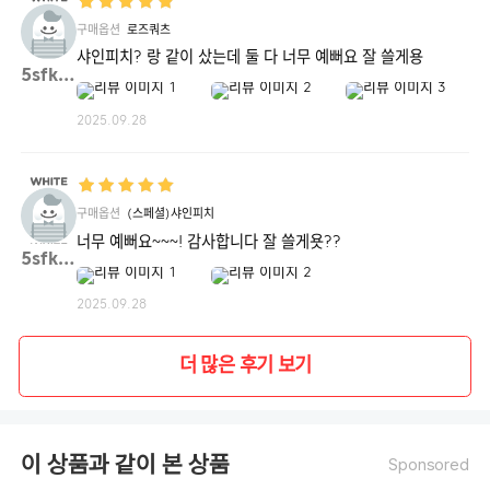
구매옵션
로즈쿼츠
샤인피치? 랑 같이 샀는데 둘 다 너무 예뻐요 잘 쓸게용
5sfk6**
2025.09.28
구매옵션
(스페셜)샤인피치
너무 예뻐요~~~! 감사합니다 잘 쓸게욧??
5sfk6**
2025.09.28
더 많은 후기 보기
이 상품과 같이 본 상품
Sponsored