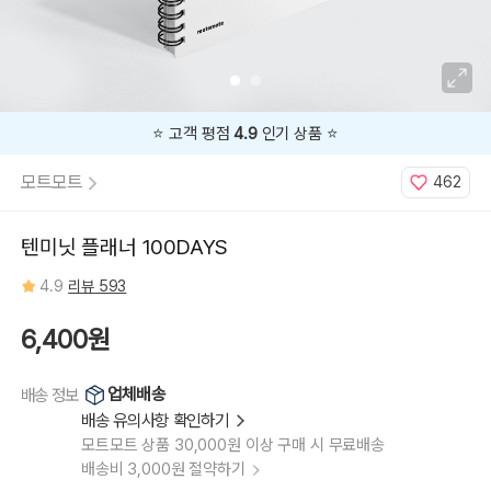
캐
처,
에
이
스
블
루,
럭
키
스
⭐️ 고객 평점
4.9
인기 상품 ⭐️
퀘
어,
미
모트모트
462
라
클
오
션,
(스
텐미닛 플래너 100DAYS
페
셜)
샤
4.9
리뷰 593
인
피
치
6,400원
업체배송
배송 정보
배송 유의사항 확인하기
모트모트 상품 30,000원 이상 구매 시 무료배송
배송비 3,000원 절약하기