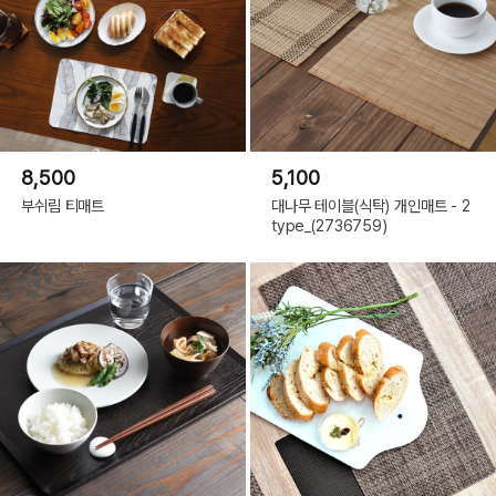
8,500
5,100
부쉬림 티매트
대나무 테이블(식탁) 개인매트 - 2
type_(2736759)