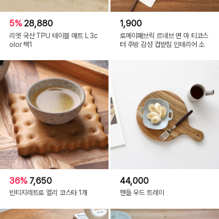
5%
28,880
1,900
리엣 국산 TPU 테이블 매트 L 3c
로메이패브릭 르네브 면 마 티코스
olor 택1
터 주방 감성 컵받침 인테리어 소
36%
7,650
44,000
빈티지레트로 엘리 코스타 1개
핸들 우드 트레이