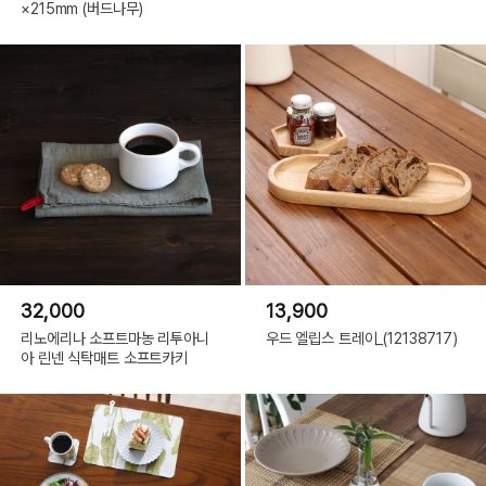
×215mm (버드나무)
32,000
13,900
리노에리나 소프트마농 리투아니
우드 엘립스 트레이_(12138717)
아 린넨 식탁매트 소프트카키