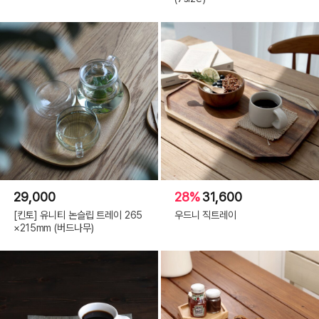
29,000
28%
31,600
[킨토] 유니티 논슬립 트레이 265
우드니 직트레이
×215mm (버드나무)