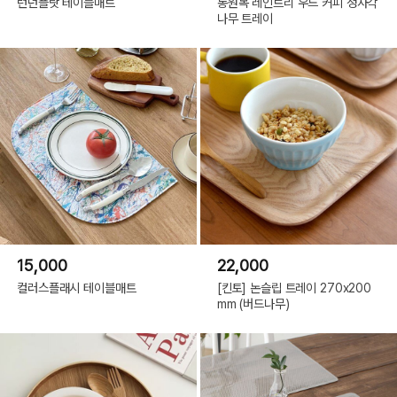
런던플랏 테이블매트
통원목 레인트리 우드 커피 정사각
나무 트레이
15,000
22,000
컬러스플래시 테이블매트
[킨토] 논슬립 트레이 270x200
mm (버드나무)