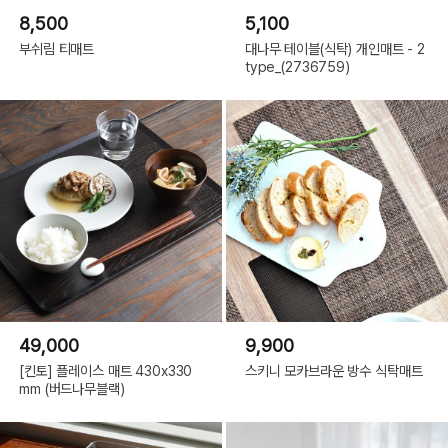
8,500
5,100
부쉬림 티매트
대나무 테이블(식탁) 개인매트 - 2
type_(2736759)
49,000
9,900
[킨토] 플레이스 매트 430x330
스키니 모카브라운 방수 식탁매트
mm (버드나무블랙)