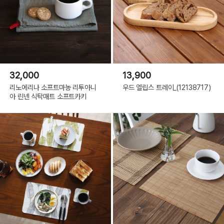
32,000
13,900
리노에리나 소프트마농 리투아니
우드 엘립스 트레이_(12138717)
아 린넨 식탁매트 소프트카키