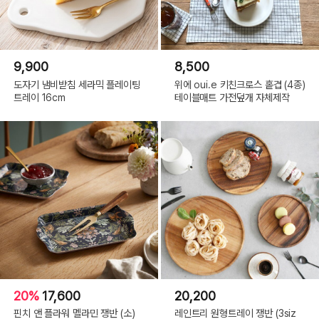
9,900
8,500
도자기 냄비받침 세라믹 플레이팅
위에 oui.e 키친크로스 홑겹 (4종)
트레이 16cm
테이블매트 가전덮개 자체제작
20%
17,600
20,200
핀치 앤 플라워 멜라민 쟁반 (소)
레인트리 원형트레이 쟁반 (3siz