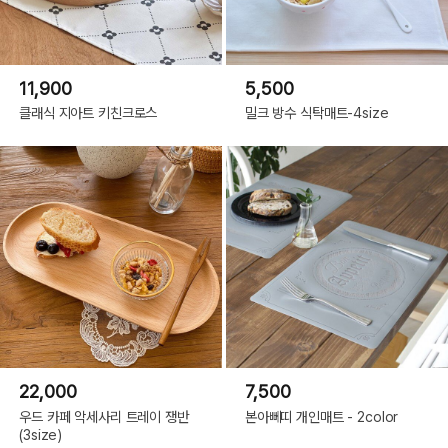
11,900
5,500
클래식 지아트 키친크로스
밀크 방수 식탁매트-4size
22,000
7,500
우드 카페 악세사리 트레이 쟁반
본아뻬띠 개인매트 - 2color
(3size)