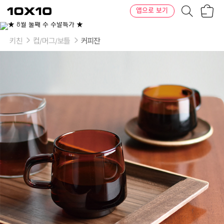
장
텐
앱으로 보기
바
바
구
이
니
텐
키친
컵/머그/보틀
커피잔