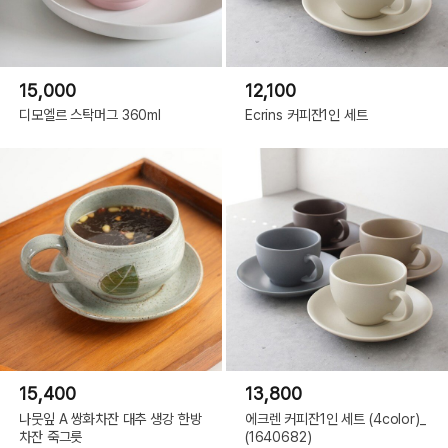
15,000
12,100
디모엘르 스탁머그 360ml
Ecrins 커피잔1인 세트
15,400
13,800
나뭇잎 A 쌍화차잔 대추 생강 한방
에크렌 커피잔1인 세트 (4color)_
차잔 죽그릇
(1640682)