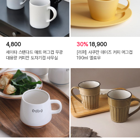
4,800
30%
18,900
세이타 스탠다드 매트 머그컵 무광
[리퍼] 사쿠잔 데이즈 커피 머그컵
대용량 커피잔 도자기컵 사무실
190ml 옐로우