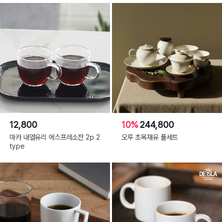
12,800
10%
244,800
마카 내열유리 에스프레소잔 2p 2
오루 초목재유 풀세트
type