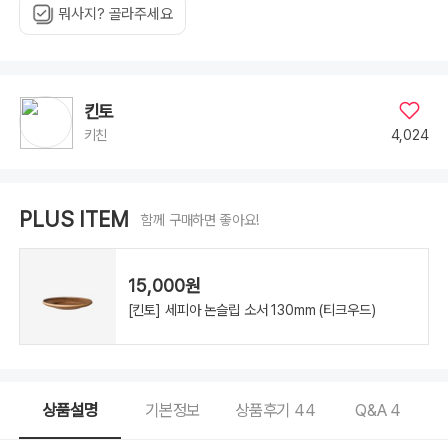
뭐사지? 골라주세요
킨토
4,024
키친
PLUS ITEM
함께 구매하면 좋아요!
15,000원
[킨토] 세피아 논슬립 소서 130mm (티크우드)
상품설명
기본정보
상품후기
44
Q&A
4