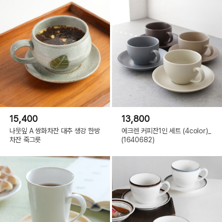
15,400
13,800
나뭇잎 A 쌍화차잔 대추 생강 한방
에크렌 커피잔1인 세트 (4color)_
차잔 죽그릇
(1640682)