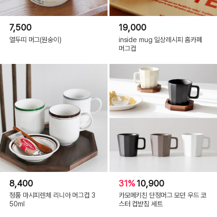
7,500
19,000
열두띠 머그(원숭이)
inside mug 일상레시피 홈카페
머그컵
8,400
31%
10,900
정품 마시피렌체 리니아 머그컵 3
카모메키친 단정머그 모던 우드 코
50ml
스터 컵받침 세트