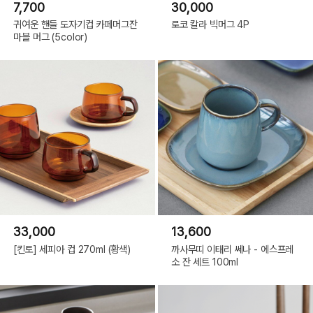
7,700
30,000
귀여운 핸들 도자기컵 카페머그잔
로코 칼라 빅머그 4P
마블 머그 (5color)
33,000
13,600
[킨토] 세피아 컵 270ml (황색)
까사무띠 이태리 쎄나 - 에스프레
소 잔 세트 100ml