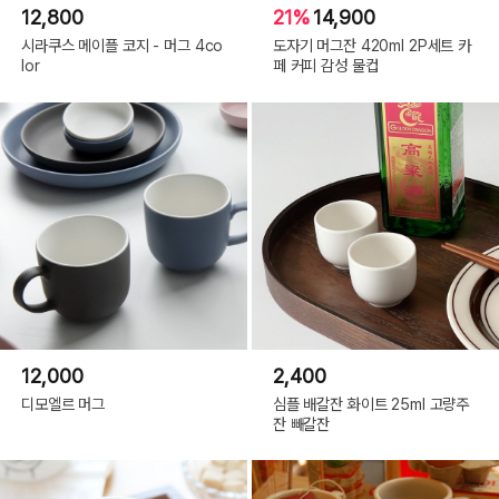
12,800
21%
14,900
시라쿠스 메이플 코지 - 머그 4co
도자기 머그잔 420ml 2P세트 카
lor
페 커피 감성 물컵
12,000
2,400
디모엘르 머그
심플 배갈잔 화이트 25ml 고량주
잔 빼갈잔