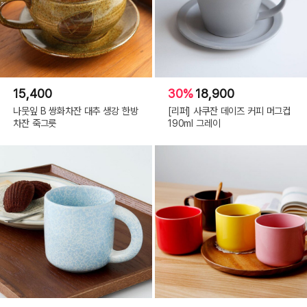
15,400
30%
18,900
나뭇잎 B 쌍화차잔 대추 생강 한방
[리퍼] 사쿠잔 데이즈 커피 머그컵
차잔 죽그릇
190ml 그레이