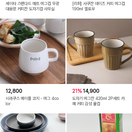
세이타 스탠다드 매트 머그컵 무광
[리퍼] 사쿠잔 데이즈 커피 머그컵
대용량 커피잔 도자기컵 사무실
190ml 옐로우
12,800
21%
14,900
시라쿠스 메이플 코지 - 머그 4co
도자기 머그잔 420ml 2P세트 카
lor
페 커피 감성 물컵