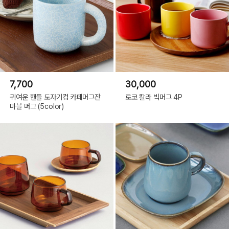
7,700
30,000
귀여운 핸들 도자기컵 카페머그잔
로코 칼라 빅머그 4P
마블 머그 (5color)