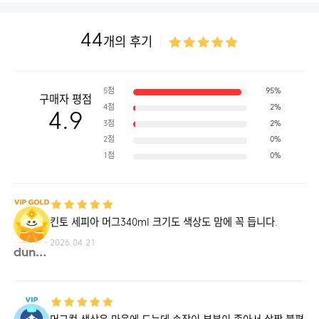
44
개의 후기
5점
95%
구매자 평점
4점
2%
4.9
3점
2%
2점
0%
1점
0%
킨토 세피아 머그340ml 크기도 색상도 맘에 꼭 듭니다.
2026.04.21
dunkf**