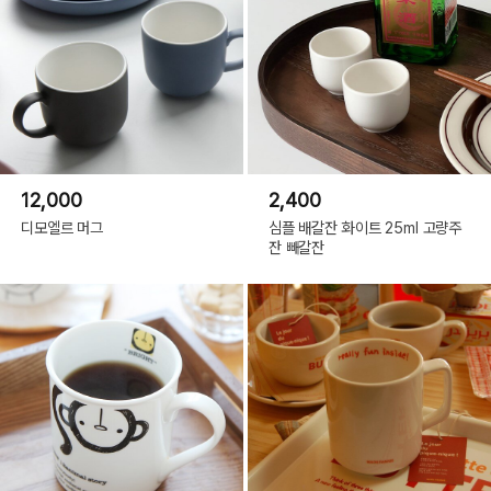
12,000
2,400
디모엘르 머그
심플 배갈잔 화이트 25ml 고량주
잔 빼갈잔