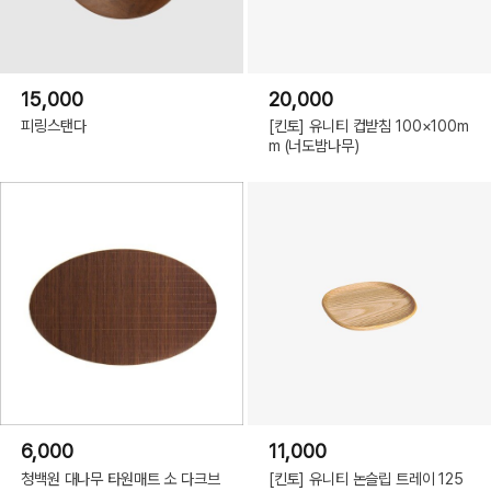
15,000
20,000
피링스탠다
[킨토] 유니티 컵받침 100×100m
m (너도밤나무)
6,000
11,000
청백원 대나무 타원매트 소 다크브
[킨토] 유니티 논슬립 트레이 125