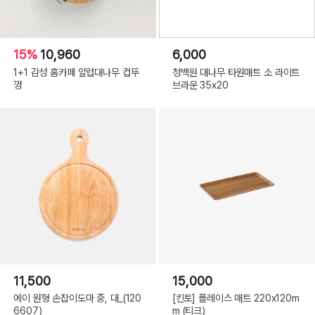
15%
10,960
6,000
1+1 감성 홈카페 알럽대나무 컵뚜
청백원 대나무 타원매트 소 라이트
껑
브라운 35x20
11,500
15,000
에이 원형 손잡이도마 중, 대_(120
[킨토] 플레이스 매트 220x120m
6607)
m (티크)