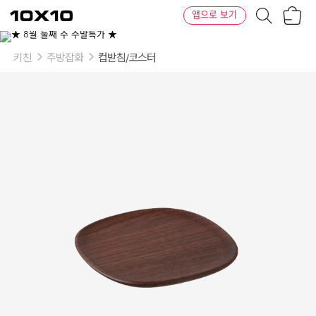
장
텐
앱으로 보기
바
바
구
이
니
텐
키친
주방잡화
컵받침/코스터