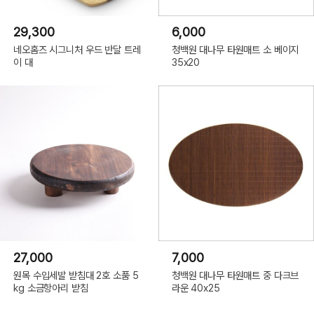
29,300
6,000
네오홈즈 시그니처 우드 반달 트레
청백원 대나무 타원매트 소 베이지
이 대
35x20
27,000
7,000
원목 수입세발 받침대 2호 소품 5
청백원 대나무 타원매트 중 다크브
kg 소금항아리 받침
라운 40x25