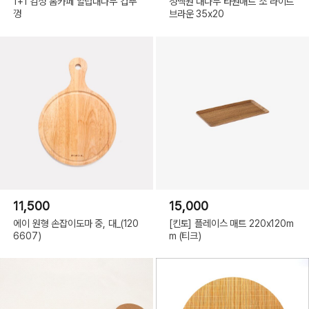
1+1 감성 홈카페 알럽대나무 컵뚜
청백원 대나무 타원매트 소 라이트
껑
브라운 35x20
11,500
15,000
에이 원형 손잡이도마 중, 대_(120
[킨토] 플레이스 매트 220x120m
6607)
m (티크)