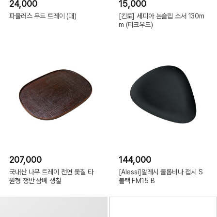
24,000
15,000
파울러스 우드 트레이 (대)
[킨토] 세피아 논슬립 소서 130m
m (티크우드)
207,000
144,000
국내산 나무 트레이 천연 옻칠 타
[Alessi]알레시 콜롬비나 접시 S
원형 쟁반 삼베 생칠
블랙 FM15 B