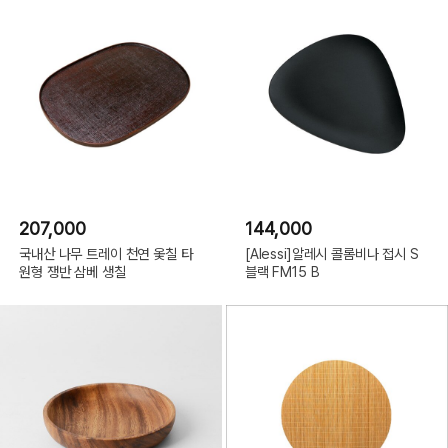
207,000
144,000
국내산 나무 트레이 천연 옻칠 타
[Alessi]알레시 콜롬비나 접시 S
원형 쟁반 삼베 생칠
블랙 FM15 B