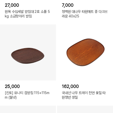
27,000
7,000
원목 수입세발 받침대 2호 소품 5
청백원 대나무 타원매트 중 다크브
kg 소금항아리 받침
라운 40x25
25,000
162,000
[킨토] 유니티 컵받침 115×115m
국내산 나무 트레이 천연 옻칠 타
m (월넛)
원쟁반 생칠