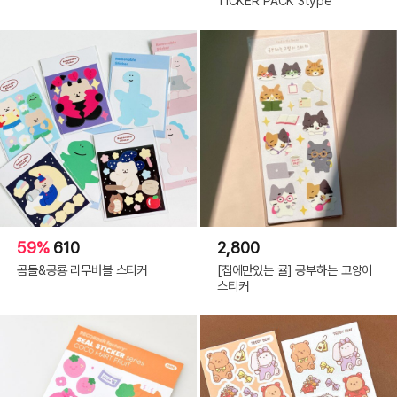
TICKER PACK 3type
59%
610
2,800
곰돌&공룡 리무버블 스티커
[집에만있는 귤] 공부하는 고양이
스티커