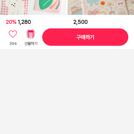
20%
1,280
2,500
리무버블 스티커 [산책길에 만난
[하트쉽] 하트쉽 선물가게 모조지
친구들]
스티커
구매하기
394
선물하기
2,200
28%
2,600
Hygge 씰스티커
마인드웨이브 프레임 바이 프레임
스티커 frame by frame