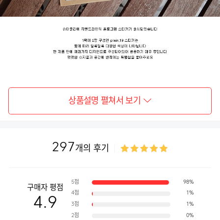
상품설명 펼쳐서 보기
297
개의 후기
5점
98%
구매자 평점
4점
1%
4.9
3점
1%
2점
0%