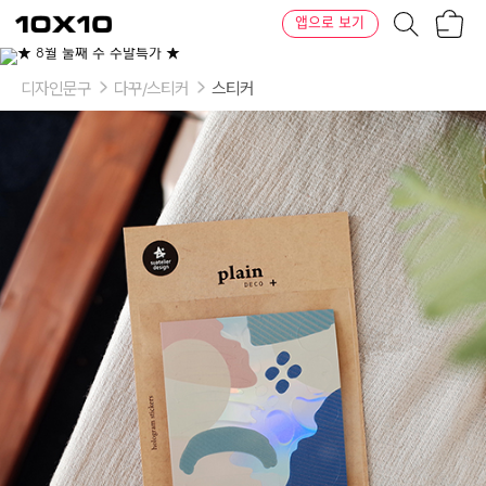
장
텐
앱으로 보기
바
바
구
이
니
텐
디자인문구
다꾸/스티커
스티커