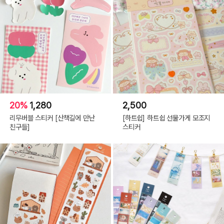
20%
1,280
2,500
리무버블 스티커 [산책길에 만난
[하트쉽] 하트쉽 선물가게 모조지
친구들]
스티커