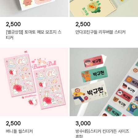
2,500
2,500
[별긍상점] 토마토 메모 모조지 스
만다꼬친구들 리무버블 스티커
티커
2,500
3,000
버니돌 씰스티커
방수네임스티커 킨더가든 사이즈
혼합