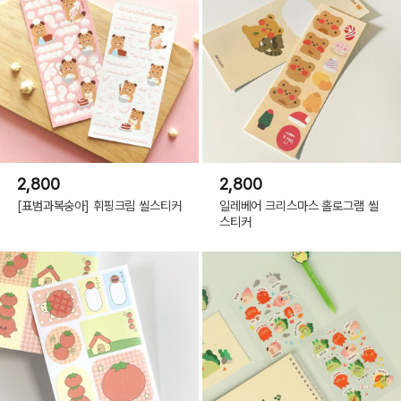
2,800
2,800
[표범과복숭아] 휘핑크림 씰스티커
일레베어 크리스마스 홀로그램 씰
스티커