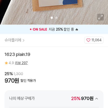
⭐️ 고객 평점
4.9
인기 상품 ⭐️
슈아뜰리에
11,064
1623 plain.19
4.9
리뷰 297
25%
1,300
970원
할인 적용가
25%
970원
나의 예상 구매가