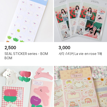
2,500
3,000
SEAL STICKER series - BOM
사각 스티커 La vie en rose 1매
BOM