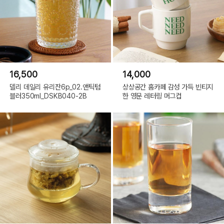
16,500
14,000
델리 데일리 유리잔6p_02.앤틱텀
상상공간 홈카페 감성 가득 빈티지
블러350ml_DSKB040-2B
한 영문 레터링 머그컵