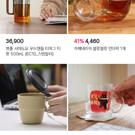
36,900
41%
4,460
명품 사마도요 우드핸들 티머그 티
카페테리아 블랑블랑 언더락 1개
팟 500mL (BC10_스텐필터)