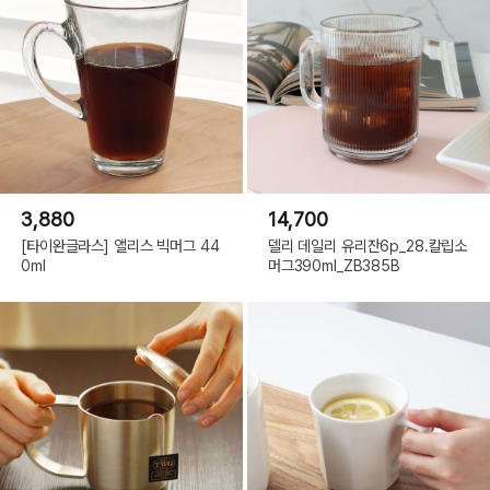
3,880
14,700
[타이완글라스] 앨리스 빅머그 44
델리 데일리 유리잔6p_28.칼립소
0ml
머그390ml_ZB385B