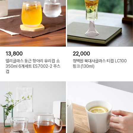
13,800
22,000
델리글라스 둥근 항아리 유리컵 소
청백원 북대사글라스 티컵 LC100
350ml 6개세트 ES7002-2 주스
핑크 (130ml)
컵