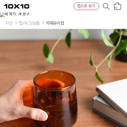
장
텐
앱으로 보기
바
바
구
이
니
텐
키친
컵/머그/보틀
카페유리컵