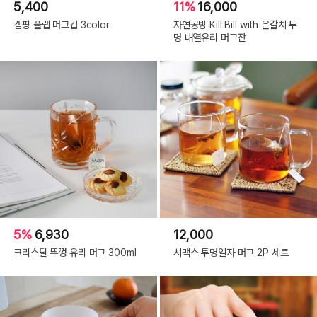
5,400
11%
16,000
캠핑 플랩 머그컵 3color
자연공방 Kill Bill with 은갈치 투
명 내열유리 머그잔
5%
6,930
12,000
크리스탈 뚜껑 유리 머그 300ml
시맥스 투명일자 머그 2P 세트