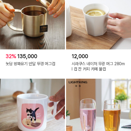
32%
135,000
12,000
놋담 방짜유기 반달 뚜껑 머그컵
시라쿠스 네이처 무광 머그 280m
l 컵 잔 커피 카페 물컵