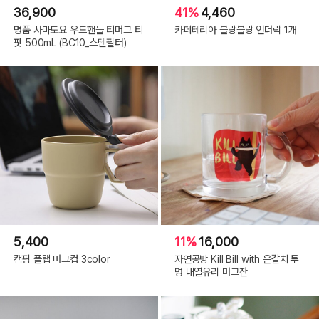
36,900
41%
4,460
명품 사마도요 우드핸들 티머그 티
카페테리아 블랑블랑 언더락 1개
팟 500mL (BC10_스텐필터)
5,400
11%
16,000
캠핑 플랩 머그컵 3color
자연공방 Kill Bill with 은갈치 투
명 내열유리 머그잔