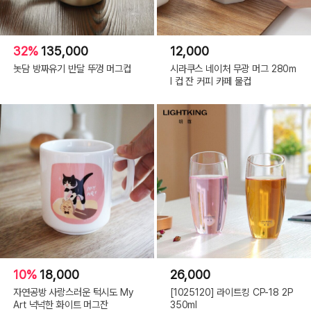
32%
135,000
12,000
놋담 방짜유기 반달 뚜껑 머그컵
시라쿠스 네이처 무광 머그 280m
l 컵 잔 커피 카페 물컵
10%
18,000
26,000
자연공방 사랑스러운 턱시도 My
[1025120] 라이트킹 CP-18 2P
Art 넉넉한 화이트 머그잔
350ml