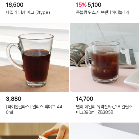
16,500
15%
5,100
데일리 티망 머그 (2type)
몽블랑 위스키 브랜디하이볼 1개
3,880
14,700
[타이완글라스] 앨리스 빅머그 44
델리 데일리 유리잔6p_28.칼립소
0ml
머그390ml_ZB385B