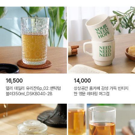
16,500
14,000
델리 데일리 유리잔6p_02.앤틱텀
상상공간 홈카페 감성 가득 빈티지
블러350ml_DSKB040-2B
한 영문 레터링 머그컵