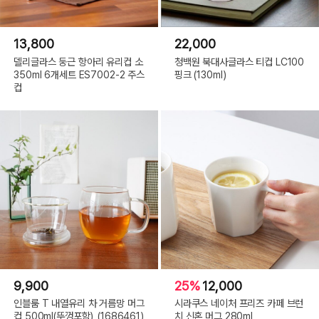
13,800
22,000
델리글라스 둥근 항아리 유리컵 소
청백원 북대사글라스 티컵 LC100
350ml 6개세트 ES7002-2 주스
핑크 (130ml)
컵
9,900
25%
12,000
인블룸 T 내열유리 차 거름망 머그
시라쿠스 네이처 프리즈 카페 브런
컵 500ml(뚜껑포함)_(1686461)
치 신혼 머그 280ml