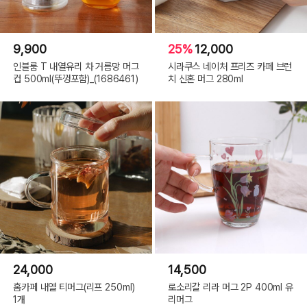
9,900
25%
12,000
인블룸 T 내열유리 차 거름망 머그
시라쿠스 네이처 프리즈 카페 브런
컵 500ml(뚜껑포함)_(1686461)
치 신혼 머그 280ml
24,000
14,500
홈카페 내열 티머그(리프 250ml)
로소리갈 리라 머그 2P 400ml 유
1개
리머그