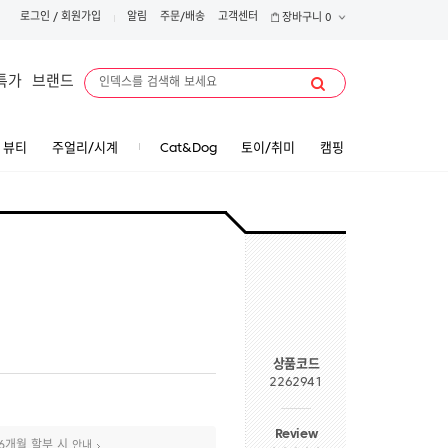
로그인
/
회원가입
알림
주문/배송
고객센터
장바구니
0
특가
브랜드
뷰티
주얼리/시계
Cat&Dog
토이/취미
캠핑
상품코드
2262941
Review
6개월 할부 시
안내