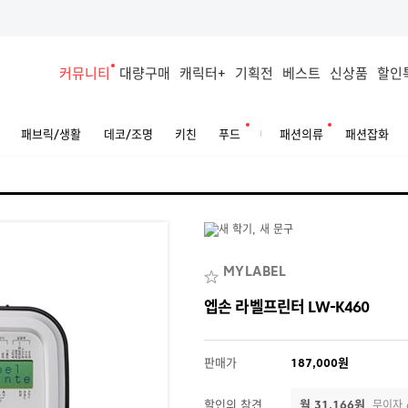
커뮤니티
대량구매
캐릭터+
기획전
베스트
신상품
할인
패브릭/생활
데코/조명
키친
푸드
패션의류
패션잡화
MYLABEL
엡손 라벨프린터 LW-K460
판매가
187,000원
할인의 참견
월 31,166원
무이자 