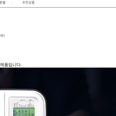
/환불
추천상품
0원)