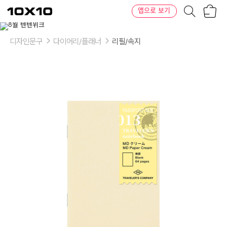
장
텐
앱으로 보기
바
바
구
이
니
텐
디자인문구
다이어리/플래너
리필/속지