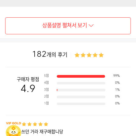
상품설명 펼쳐서 보기
182
개의 후기
5점
99%
구매자 평점
4점
0%
4.9
3점
1%
2점
0%
1점
0%
쓰던 거라 재구매합니당