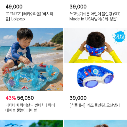
49,000
39,000
[DENIZZ][터키쉬타올][비치타
쓰고벗기쉬운 어린이 물안경 (택1)
올] Lolipop
Made in USA(남아/3세-성인)
43%
56,050
39,000
아티바바 워터랜드 썬비치ㅣ워터
[스플래시] 키즈 물안경_오션앵커
테이블 물놀이테이블