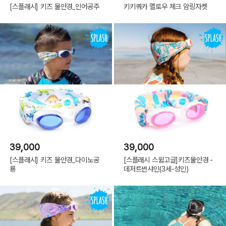
[스플래시] 키즈 물안경_인어공주
키키쿼카 멜로우 체크 암링자켓
39,000
39,000
[스플래시] 키즈 물안경_다이노공
[스플래시 스윔고글]키즈물안경 -
룡
데저트썬샤인(3세-성인)