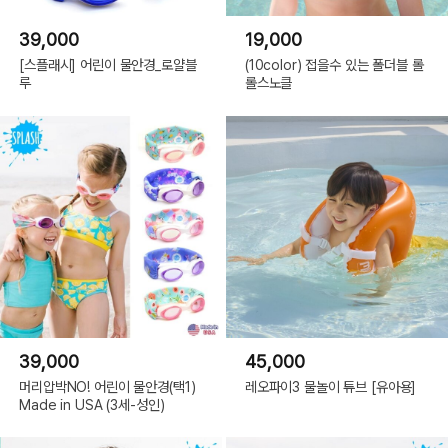
39,000
19,000
[스플래시] 어린이 물안경_로얄블
(10color) 접을수 있는 폴더블 롤
루
롤스노클
39,000
45,000
머리압박NO! 어린이 물안경(택1)
레오파이3 물놀이 튜브 [유아용]
Made in USA (3세-성인)