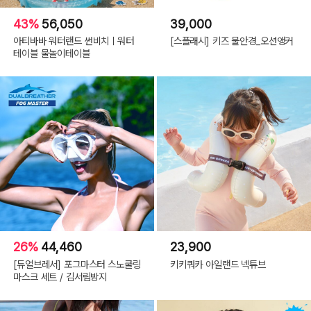
43%
56,050
39,000
아티바바 워터랜드 썬비치ㅣ워터
[스플래시] 키즈 물안경_오션앵커
테이블 물놀이테이블
26%
44,460
23,900
[듀얼브레서] 포그마스터 스노쿨링
키키쿼카 아일랜드 넥튜브
마스크 세트 / 김서림방지