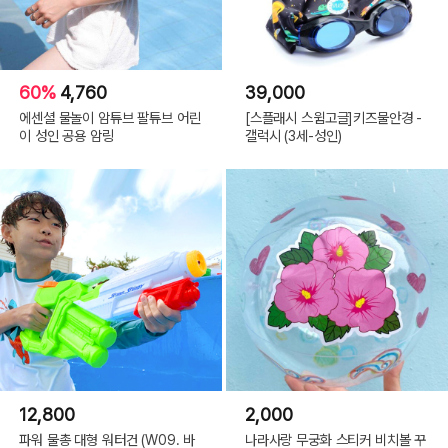
60%
4,760
39,000
에센셜 물놀이 암튜브 팔튜브 어린
[스플래시 스윔고글]키즈물안경 -
이 성인 공용 암링
갤럭시 (3세-성인)
12,800
2,000
파워 물총 대형 워터건 (W09. 바
나라사랑 무궁화 스티커 비치볼 꾸