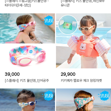
[스플래시 스윔고글]키즈물안경 -
[스플래시] 키즈 물안경_레인보우
타이다이(3세-성인)
유니콘
39,000
29,900
[스플래시] 키즈 물안경_인어공주
키키쿼카 멜로우 체크 암링자켓