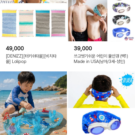
49,000
39,000
[DENIZZ][터키쉬타올][비치타
쓰고벗기쉬운 어린이 물안경 (택1)
올] Lolipop
Made in USA(남아/3세-성인)