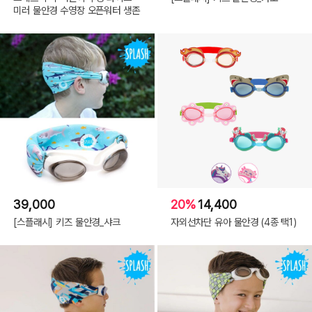
미러 물안경 수영장 오픈워터 생존
39,000
20%
14,400
[스플래시] 키즈 물안경_샤크
자외선차단 유아 물안경 (4종 택1)