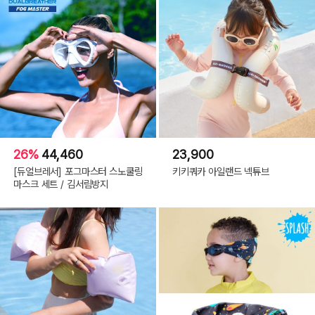
26%
44,460
23,900
[듀얼브레서] 포그마스터 스노쿨링
키키쿼카 아일랜드 넥튜브
마스크 세트 / 김서림방지