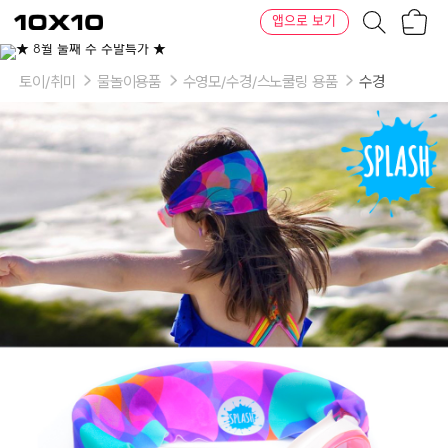
장
텐
앱으로 보기
바
바
구
이
니
텐
토이/취미
물놀이용품
수영모/수경/스노쿨링 용품
수경