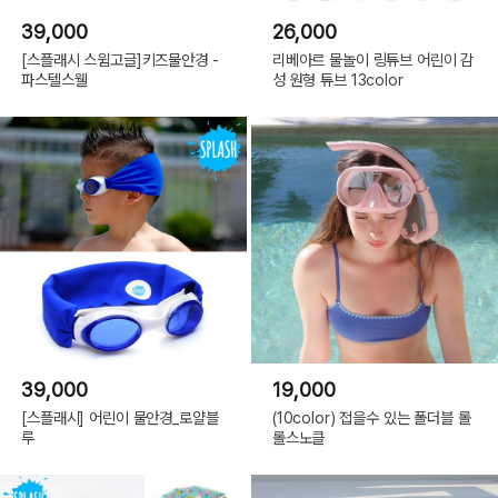
39,000
26,000
[스플래시 스윔고글]키즈물안경 -
리베아르 물놀이 링튜브 어린이 감
파스텔스웰
성 원형 튜브 13color
39,000
19,000
[스플래시] 어린이 물안경_로얄블
(10color) 접을수 있는 폴더블 롤
루
롤스노클