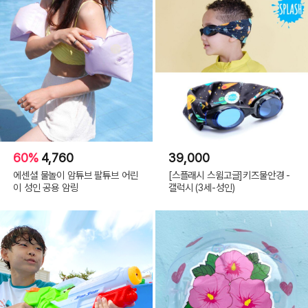
60%
4,760
39,000
에센셜 물놀이 암튜브 팔튜브 어린
[스플래시 스윔고글]키즈물안경 -
이 성인 공용 암링
갤럭시 (3세-성인)