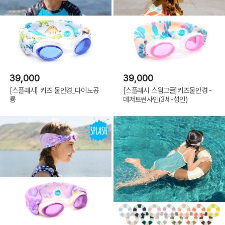
39,000
39,000
[스플래시] 키즈 물안경_다이노공
[스플래시 스윔고글]키즈물안경 -
룡
데저트썬샤인(3세-성인)