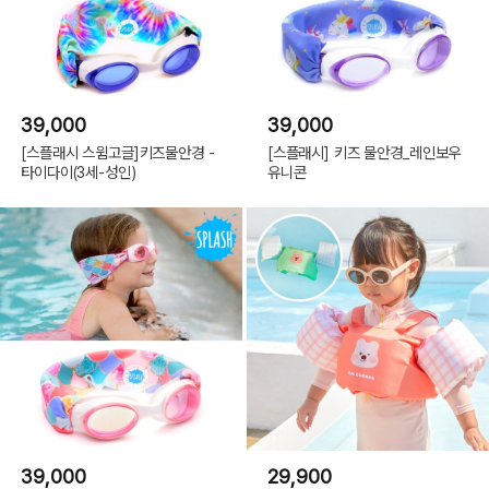
39,000
39,000
[스플래시 스윔고글]키즈물안경 -
[스플래시] 키즈 물안경_레인보우
타이다이(3세-성인)
유니콘
39,000
29,900