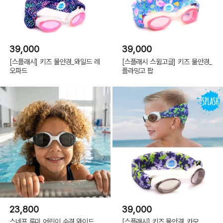
39,000
39,000
[스플래시] 키즈 물안경_와일드 레
[스플래시 스윔고글] 키즈 물안경_
오파드
플라밍고 팝
23,800
39,000
스네프 루미 어린이 수경 와이드
[스플래시] 키즈 물안경_카모