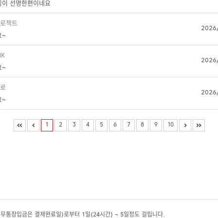
팅이 선명한편이네요
프로젝트
2026
요~
NK
2026
요~
트로
2026
요~
1
2
3
4
5
6
7
8
9
10
무통장입금은 결제완료일)로부터 1일(24시간) ~ 5일정도 걸립니다.