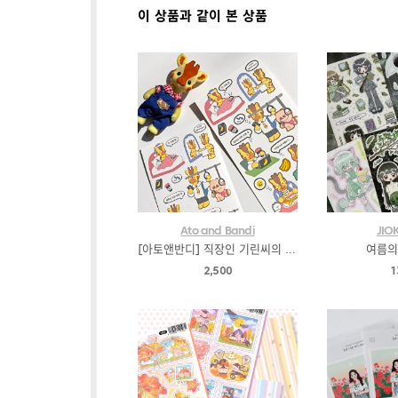
이 상품과 같이 본 상품
Ato and Bandi
JIO
[아토앤반디] 직장인 기린씨의 하루
여름의
2,500
1