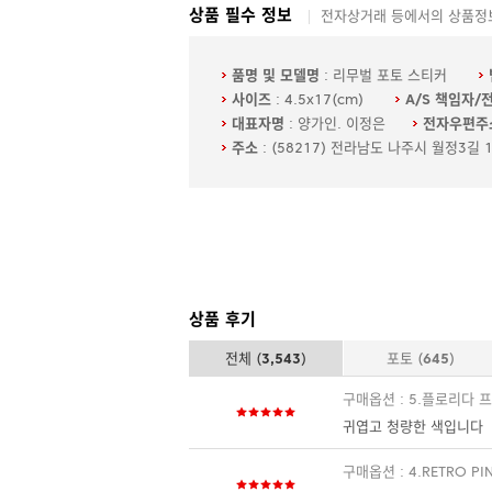
상품 필수 정보
전자상거래 등에서의 상품정보
품명 및 모델명
: 리무벌 포토 스티커
사이즈
: 4.5x17(cm)
A/S 책임자/
대표자명
: 양가인. 이정은
전자우편주
주소
: (58217) 전라남도 나주시 월정3길 
상품 후기
전체 (
3,543
)
포토 (
645
)
구매옵션 : 5.플로리다 
귀엽고 청량한 색입니다
구매옵션 : 4.RETRO PI