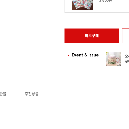
3,600원
바로구매
Event & Issue
오
꽃
/환불
추천상품