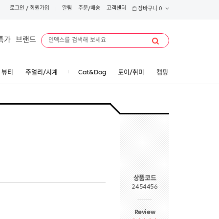
로그인
/
회원가입
알림
주문/배송
고객센터
장바구니
0
특가
브랜드
뷰티
주얼리/시계
Cat&Dog
토이/취미
캠핑
상품코드
2454456
Review