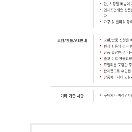
단, 지정일 배송이
업체조건배송 상품은
다.
가구 및 플라워 등
교환/환불/AS안내
교환/반품 신청은 
변심 반품의 경우 
상품 불량인 경우는
출고 이후 환불요청
쥬얼리를 포함한 주
완제품으로 수입된 
상품페이지에 교환/
기타 기준 사항
구매자가 미성년자인