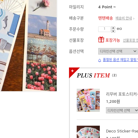
마일리지
4 Point ~
배송구분
텐텐배송
배송비 안내
ea
주문수량
선물포장
포장가능
선물포장 
옵션선택
품절된 옵션 재입고 알림
(
2
)
리무버 포토스티커
1,200원
Deco Sticker-9s