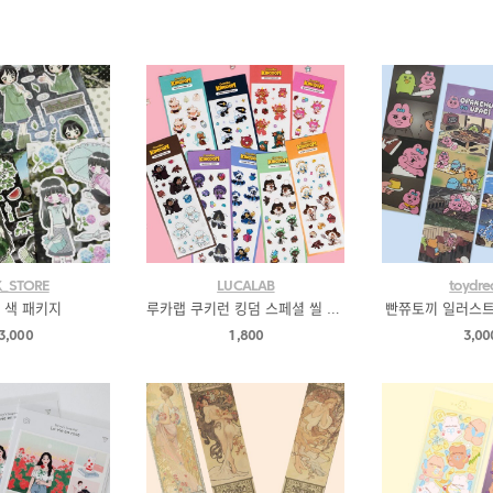
K_STORE
LUCALAB
toydr
 색 패키지
루카랩 쿠키런 킹덤 스페셜 씰 스티커 (9종)
빤쮸토끼 일러스트 
3,000
1,800
3,00