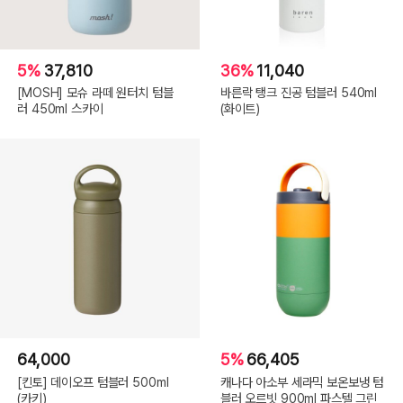
5%
37,810
36%
11,040
[MOSH] 모슈 라떼 원터치 텀블
바른락 탱크 진공 텀블러 540ml
러 450ml 스카이
(화이트)
64,000
5%
66,405
[킨토] 데이오프 텀블러 500ml
캐나다 아소부 세라믹 보온보냉 텀
(카키)
블러 오르빗 900ml 파스텔 그린