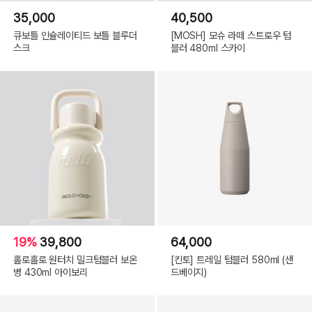
35,000
40,500
큐보틀 인슐레이티드 보틀 블루더
[MOSH] 모슈 라떼 스트로우 텀
스크
블러 480ml 스카이
19%
39,800
64,000
홀로홀로 원터치 밀크텀블러 보온
[킨토] 트레일 텀블러 580ml (샌
병 430ml 아이보리
드베이지)