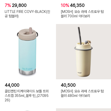
7%
29,800
10%
46,350
LITTLE FIRE COVY-BLACK(진
[MOSH] 모슈 라떼 스트로우 텀
공 텀블러)
블러 700ml 아이보리
44,000
40,500
클린켄틴 티케이와이드 보틀 트위
[MOSH] 모슈 라떼 스트로우 텀
스트캡 355ml_블루 틴_(27095
블러 480ml 아이보리
26)