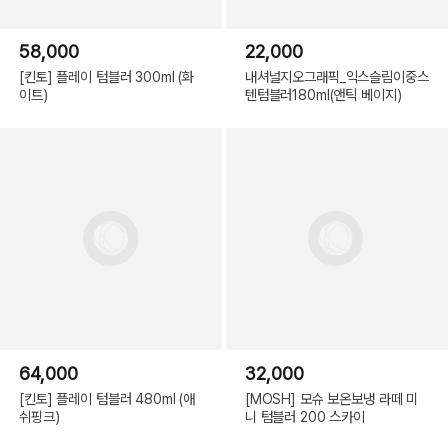
58,000
22,000
[킨토] 플레이 텀블러 300ml (화
내셔널지오그래픽_익스슬림이중스
이트)
텐텀블러180ml(앤틱 베이지)
64,000
32,000
[킨토] 플레이 텀블러 480ml (애
[MOSH] 모슈 보온보냉 라떼 미
쉬핑크)
니 텀블러 200 스카이