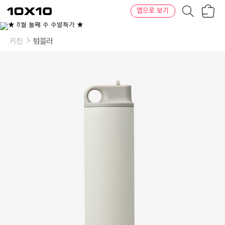
장
텐
앱으로 보기
바
바
구
이
니
텐
키친
텀블러