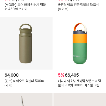
[MOSH] 모슈 라떼 원터치 텀블
바른락 탱크 진공 텀블러 540ml
러 450ml 스카이
(화이트)
64,000
5%
66,405
[킨토] 데이오프 텀블러 500ml
캐나다 아소부 세라믹 보온보냉 텀
(카키)
블러 오르빗 900ml 파스텔 그린