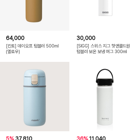
64,000
30,000
[킨토] 데이오프 텀블러 500ml
[SIGG] 스위스 지그 핫앤콜드원
(옐로우)
텀블러 보온 보냉 머그 300ml
5%
37,810
36%
11,040