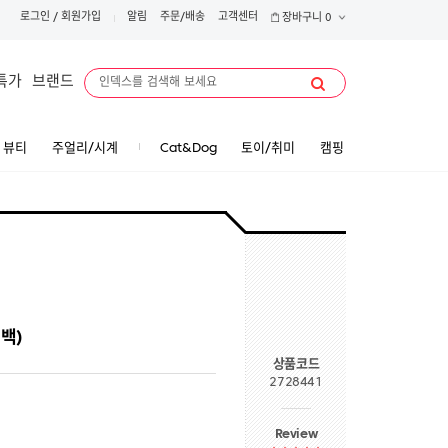
로그인
/
회원가입
알림
주문/배송
고객센터
장바구니
0
특가
브랜드
뷰티
주얼리/시계
Cat&Dog
토이/취미
캠핑
백)
상품코드
2728441
Review