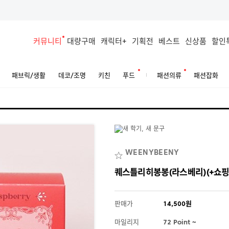
커뮤니티
대량구매
캐릭터+
기획전
베스트
신상품
할인
패브릭/생활
데코/조명
키친
푸드
패션의류
패션잡화
WEENYBEENY
퀘스틀리히봉봉(라스베리)(+쇼핑
판매가
14,500원
마일리지
72 Point ~