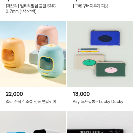
[제브라] 멀티리필심 블렌 SNC
[구버]구버지우개 피넛
0.7mm (색상선택)
22,000
13,000
델리 수직 심조절 전동 연필깎이
Airy 보트필통 - Lucky Ducky