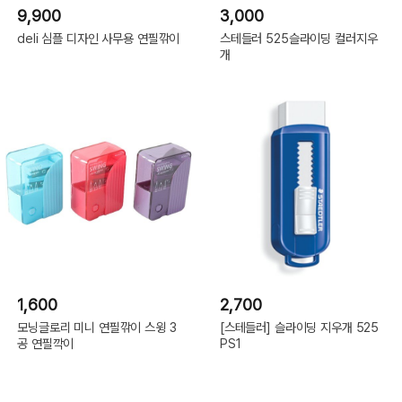
9,900
3,000
deli 심플 디자인 사무용 연필깎이
스테들러 525슬라이딩 컬러지우
개
1,600
2,700
모닝글로리 미니 연필깎이 스윙 3
[스테들러] 슬라이딩 지우개 525
공 연필깍이
PS1