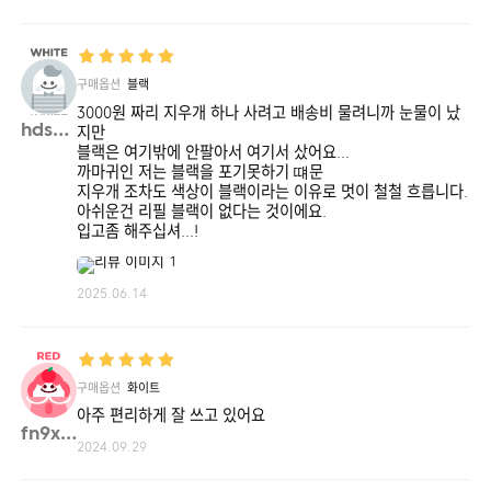
구매옵션
블랙
3000원 짜리 지우개 하나 사려고 배송비 물려니까 눈물이 났
hdsha**
지만
블랙은 여기밖에 안팔아서 여기서 샀어요...
까마귀인 저는 블랙을 포기못하기 떄문
지우개 조차도 색상이 블랙이라는 이유로 멋이 철철 흐릅니다.
아쉬운건 리필 블랙이 없다는 것이에요.
입고좀 해주십셔...!
2025.06.14
구매옵션
화이트
아주 편리하게 잘 쓰고 있어요
fn9x2**
2024.09.29