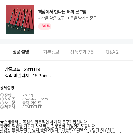
책상에서 만나는 해외 문구점
시간을 담은 도구, 마음을 남기는 문구
~60%
상품설명
기본정보
상품후기
75
Q&A
2
상품코드 : 2811119
적립 마일리지 : 15 Point
~
상세설명
◎
중량
:
28.3g
◎
사이즈
:
86*24*15mm
◎
사 양
:
블랙,화이트
◎
제조사
:
STAEDTLER
★스테들러는 독일의 전통적인 세계적 문구기업입니다.
환경에 책임을 지고자 노력하는 친황경적 기업이기도합니다.
세련된 블랙,화이트 컬러 슬라이딩지우개는PVC라텍스 무첨가 지우개로