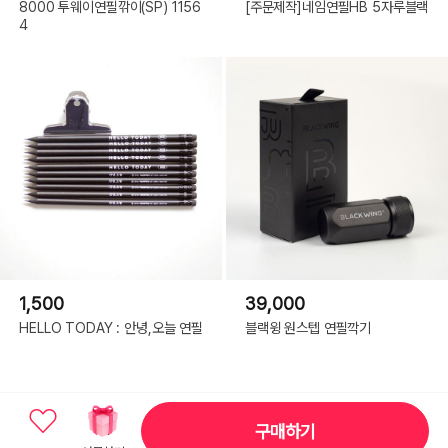
8000 투웨이연필깎이(SP) 1156
[주문제작]네임연필HB 5자루블랙
4
1,500
39,000
HELLO TODAY : 안녕,오늘 연필
블랙윙 원스텝 연필깍기
구매하기