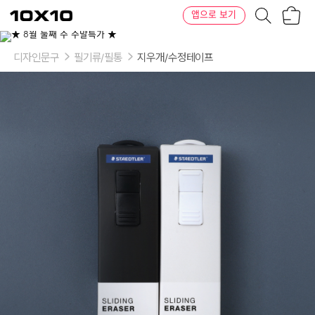
장
텐
앱으로 보기
바
바
구
이
이
니
텐
상
품
디자인문구
필기류/필통
지우개/수정테이프
의
옵
션
-
컬
러:
블
랙,
화
이
트