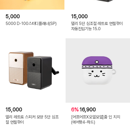
5,000
15,000
5000 D-100스터디플래너(SP)
델리 5단 심조절 레트로 연필깎이
자동진입기능 15.0
15,000
6%
16,900
델리 레트로 스피커 모양 5단 심조
[어프어프X오얼모얼]줌 인 치치
절 연필깎이
(에어팟4-하드)