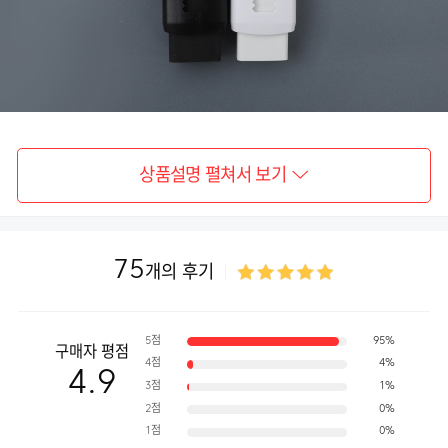
상품설명 펼쳐서 보기
75
개의 후기
5점
95%
구매자 평점
4점
4%
4.9
3점
1%
2점
0%
1점
0%