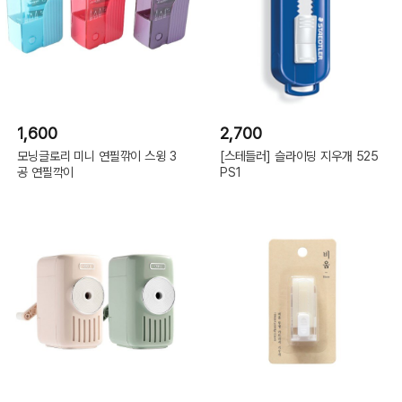
1,600
2,700
모닝글로리 미니 연필깎이 스윙 3
[스테들러] 슬라이딩 지우개 525
공 연필깍이
PS1