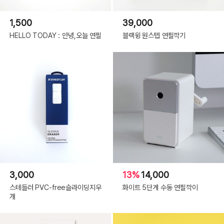
1,500
39,000
HELLO TODAY : 안녕,오늘 연필
블랙윙 원스텝 연필깍기
3,000
13%
14,000
스테들러 PVC-free슬라이딩지우
화이트 5단계 수동 연필깍이
개