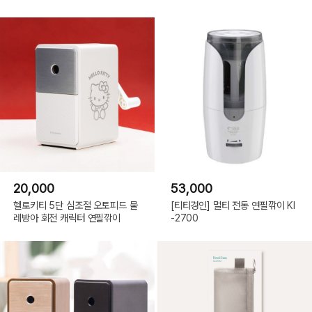
20,000
53,000
헬로키티 5단 심조절 오토피드 물
[티티경인] 멀티 전동 연필깎이 KI
레방아 회전 캐릭터 연필깎이
-2700