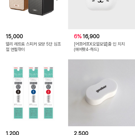
15,000
6%
16,900
델리 레트로 스피커 모양 5단 심조
[어프어프X오얼모얼]줌 인 치치
절 연필깎이
(에어팟4-하드)
1,200
2,500