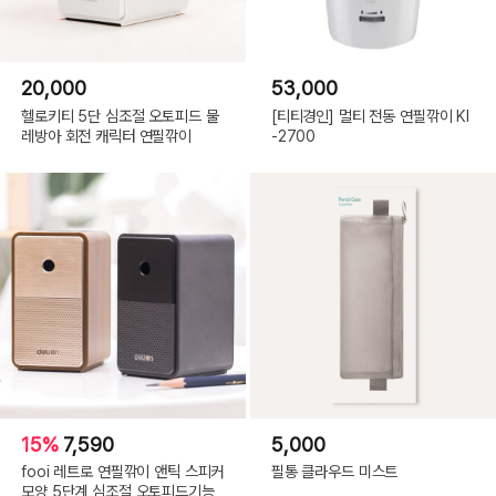
20,000
53,000
헬로키티 5단 심조절 오토피드 물
[티티경인] 멀티 전동 연필깎이 KI
레방아 회전 캐릭터 연필깎이
-2700
15%
7,590
5,000
fooi 레트로 연필깎이 앤틱 스피커
필통 클라우드 미스트
모양 5단계 심조절 오토피드기능