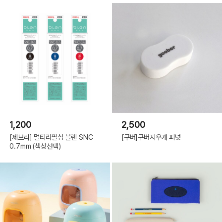
1,200
2,500
[제브라] 멀티리필심 블렌 SNC
[구버]구버지우개 피넛
0.7mm (색상선택)