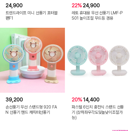
24,900
22%
24,900
트렌드라이프 미니 선풍기 포터블
레토 휴대용 무선 선풍기 LMF-P
팬F1
S01 높이조절 무드등 겸용
39,200
20%
14,400
손선풍기 무선 스탠드형 920 FA
파스텔 6인치 충전식 스탠드 선풍
N 선풍기 핸드 캐릭터선풍기
기 (상하좌우각도및높낮이조절가
능)