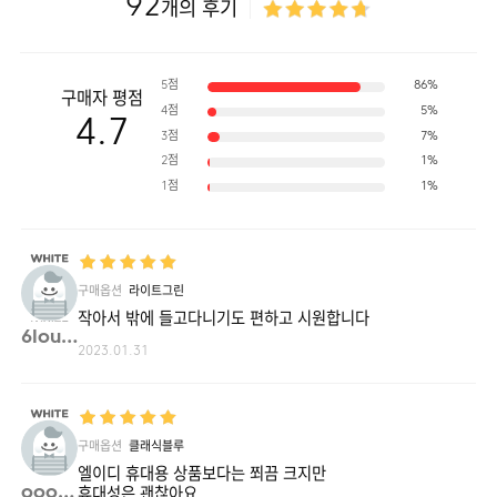
92
개의 후기
5점
86%
구매자 평점
4점
5%
4.7
3점
7%
2점
1%
1점
1%
구매옵션
라이트그린
작아서 밖에 들고다니기도 편하고 시원합니다
6lout**
2023.01.31
구매옵션
클래식블루
엘이디 휴대용 상품보다는 쬐끔 크지만
ooo0o**
휴대성은 괜찮아요