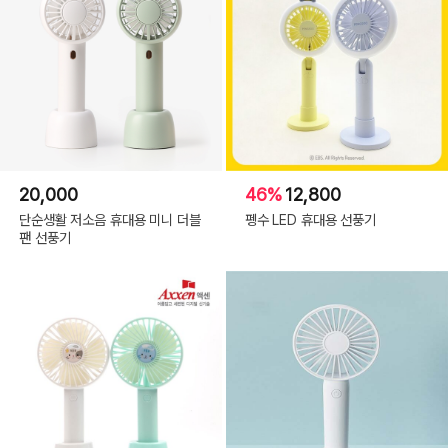
20,000
46%
12,800
단순생활 저소음 휴대용 미니 더블
펭수 LED 휴대용 선풍기
팬 선풍기