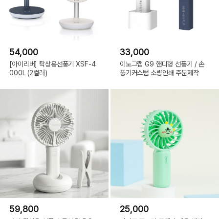
54,000
33,000
[아이리버] 탁상용선풍기 XSF-4
이노그랩 G9 핸디형 선풍기 / 손
000L (2컬러)
풍기커스텀 소량인쇄 주문제작
59,800
25,000