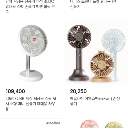
단미 탁상용 선풍기 무선 BLDC
니니즈 죠르디 포켓 휴대용 핸디
휴대용 캠핑 손풍기 빅팬 쿨링 프
선풍기
로
109,400
20,250
더모아 USB 책상 탁상용 캠핑 낚
에끌레어 이엑스팬(exFan) 손선
시 소형 미니 선풍기 휴대용 사무
풍기
용