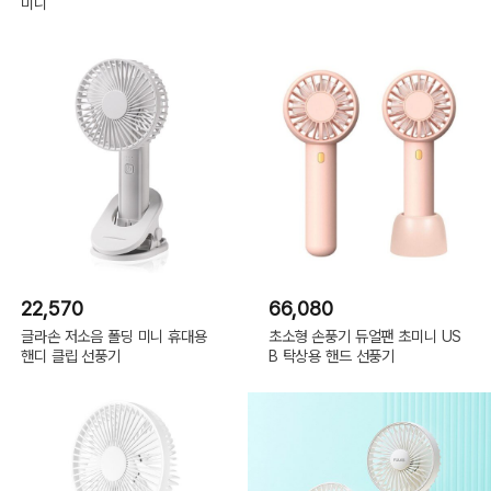
미니
22,570
66,080
글라손 저소음 폴딩 미니 휴대용
초소형 손풍기 듀얼팬 초미니 US
핸디 클립 선풍기
B 탁상용 핸드 선풍기