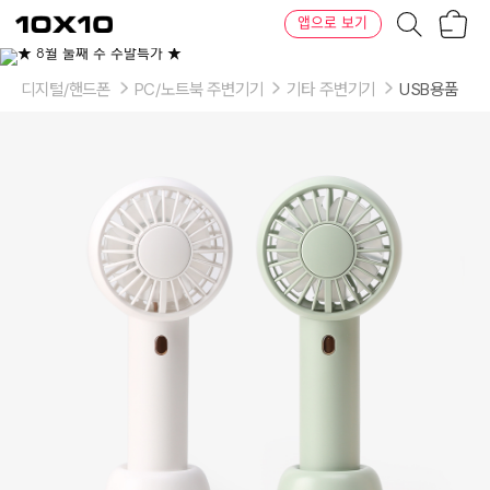
장
텐
앱으로 보기
바
바
구
이
이
니
텐
상
품
디지털/핸드폰
PC/노트북 주변기기
기타 주변기기
USB용품
의
옵
션
-
옵
션
선
택:
크
림
화
이
트,
라
이
트
그
린