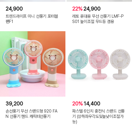
24,900
22%
24,900
트렌드라이프 미니 선풍기 포터블
레토 휴대용 무선 선풍기 LMF-P
팬F1
S01 높이조절 무드등 겸용
39,200
20%
14,400
손선풍기 무선 스탠드형 920 FA
파스텔 6인치 충전식 스탠드 선풍
N 선풍기 핸드 캐릭터선풍기
기 (상하좌우각도및높낮이조절가
능)