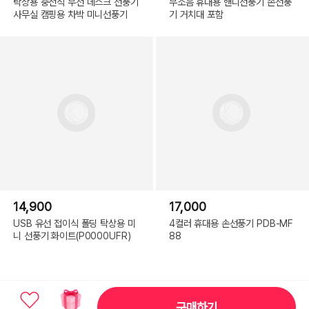
탁상용 충전식 무선 데스크 선풍기
무소음 휴대용 핸디선풍기 손선풍
사무실 캠핑용 차박 미니선풍기
기 거치대 포함
14,900
17,000
USB 유선 접이식 폴딩 탁상용 미
4컬러 휴대용 손선풍기 PDB-MF
니 선풍기 화이트(P0000UFR)
88
구매하기