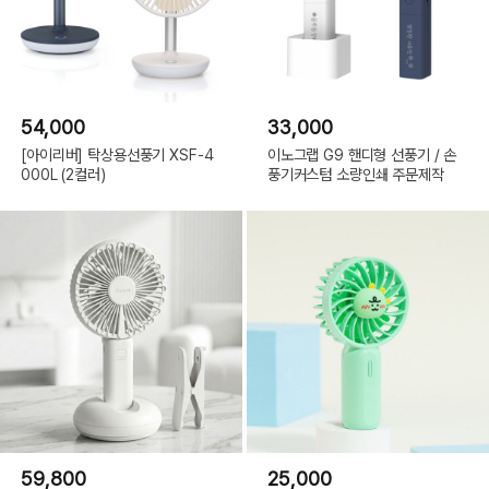
54,000
33,000
[아이리버] 탁상용선풍기 XSF-4
이노그랩 G9 핸디형 선풍기 / 손
000L (2컬러)
풍기커스텀 소량인쇄 주문제작
59,800
25,000