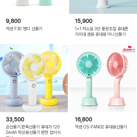
9,800
15,900
엑센 F30 핸디 선풍기
1+1 저소음 3단 풍량조절 휴대폰
거치대 겸용 휴대용 미니선풍기
33,500
16,800
손선풍기 판촉선풍기 휴대가 120
엑센 OS-FAN02 휴대용선풍기
0mAh 탁상용선풍기 편한 접이식