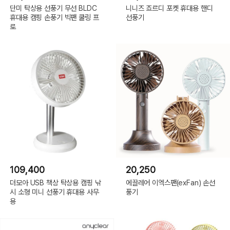
단미 탁상용 선풍기 무선 BLDC
니니즈 죠르디 포켓 휴대용 핸디
휴대용 캠핑 손풍기 빅팬 쿨링 프
선풍기
로
109,400
20,250
더모아 USB 책상 탁상용 캠핑 낚
에끌레어 이엑스팬(exFan) 손선
시 소형 미니 선풍기 휴대용 사무
풍기
용