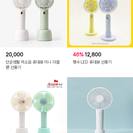
20,000
46%
12,800
단순생활 저소음 휴대용 미니 더블
펭수 LED 휴대용 선풍기
팬 선풍기