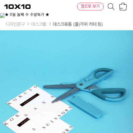
장
텐
앱으로 보기
바
바
구
이
이
니
텐
상
품
디자인문구
데스크툴
데스크용품 (풀/가위 커터 등)
의
옵
션
-
색
상:
씨
블
루,
크
레
이
지
핑
크