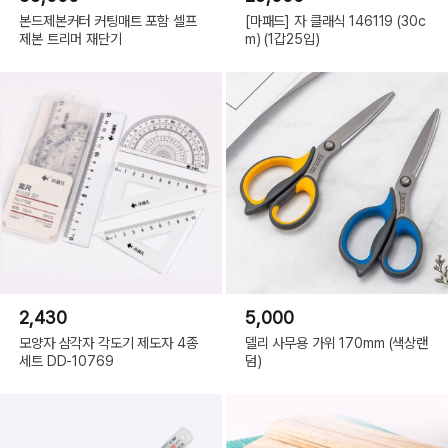
본드제본커터 커팅매트 포함 셀프
[마패드] 자 클래식 146119 (30c
제본 트리머 재단기
m) (1갑25입)
2,430
5,000
모양자 삼각자 각도기 제도자 4종
델리 사무용 가위 170mm (색상랜
세트 DD-10769
덤)