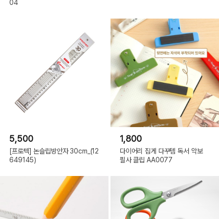
04
5,500
1,800
[프로텍] 논슬립방안자 30cm_(12
다이어리 집게 다꾸템 독서 악보
649145)
필사 클립 AA0077