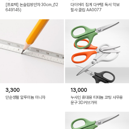
[프로텍] 논슬립방안자 30cm_(12
다이어리 집게 다꾸템 독서 악보
649145)
필사 클립 AA0077
3,300
13,000
단순생활 알루미늄 미니자
누사인 휴대용 티타늄 코팅 사무용
문구 3D커브가위