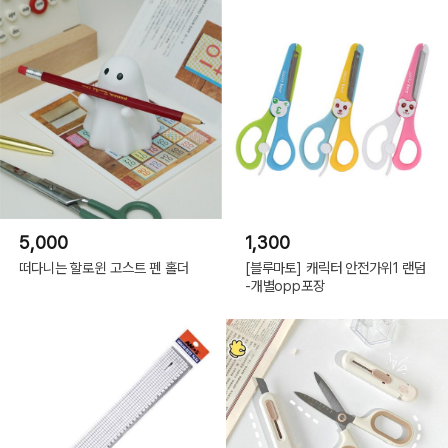
5,000
1,300
떠다니는 할로윈 고스트 펜 홀더
[블루마토] 캐릭터 안전가위1 랜덤
-개별opp포장