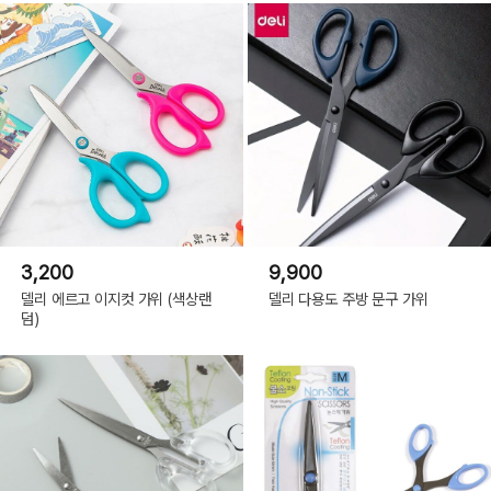
3,200
9,900
델리 에르고 이지컷 가위 (색상랜
델리 다용도 주방 문구 가위
덤)