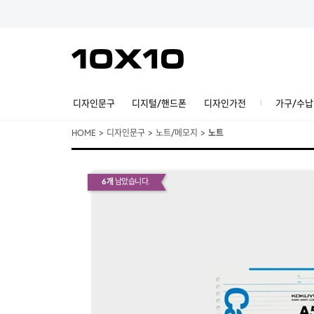
디자인문구
디지털/핸드폰
디자인가전
가구/수납
HOME
>
디자인문구
>
노트/메모지
>
노트
6개
남았습니다.