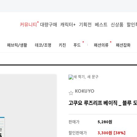
커뮤니티
대량구매
캐릭터+
기획전
베스트
신상품
할인
패브릭/생활
데코/조명
키친
푸드
패션의류
패션잡화
KOKUYO
고쿠요 루즈리프 베이직 _ 블루 도
판매가
5,280원
할인판매가
3,300원 [38%]