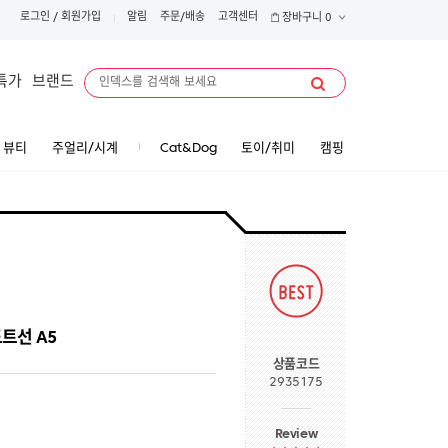
로그인
/
회원가입
알림
주문/배송
고객센터
장바구니
0
특가
브랜드
뷰티
주얼리/시계
Cat&Dog
토이/취미
캠핑
트선 A5
상품코드
2935175
Review