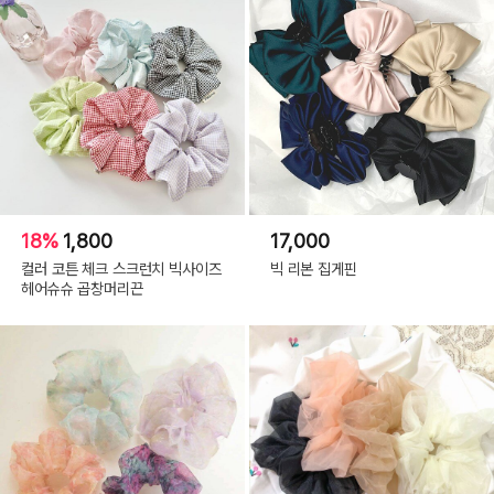
18%
1,800
17,000
컬러 코튼 체크 스크런치 빅사이즈
빅 리본 집게핀
헤어슈슈 곱창머리끈