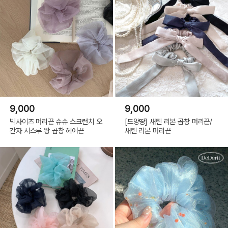
9,000
9,000
빅사이즈 머리끈 슈슈 스크런치 오
[드앙땅] 새틴 리본 곱창 머리끈/
간자 시스루 왕 곱창 헤어끈
새틴 리본 머리끈