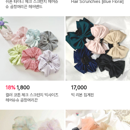
쉬폰 타이니 체크 스크런치 헤어슈
Hair Scrunchies [Blue Floral]
슈 곱창머리끈 헤어밴드
18%
1,800
17,000
컬러 코튼 체크 스크런치 빅사이즈
빅 리본 집게핀
헤어슈슈 곱창머리끈