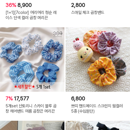
36%
8,900
2,800
[1+1][7color] 여리여리 청순 레
스마일 체크 곱창밴드
이스 단색 컬러 곱창 머리끈
7%
17,577
6,800
5개set 산토리니 스카이 블루 곱
쁘띠 핸드메이드 스크런치 웜컬러
창 헤어밴드 여름 곱창끈 머리끈
5종 (수입원단)