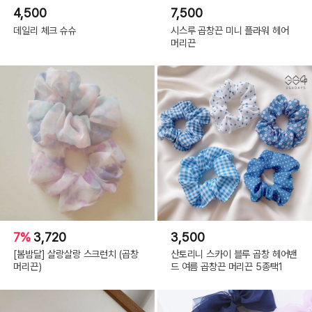
4,500
7,500
데일리 체크 슈슈
시스루 곱창끈 미니 플라워 헤어
머리끈
7%
3,720
3,500
[봄밤달] 살랑살랑 스크런치 (곱창
산토리니 스카이 블루 곱창 헤어밴
머리끈)
드 여름 곱창끈 머리끈 5종택1