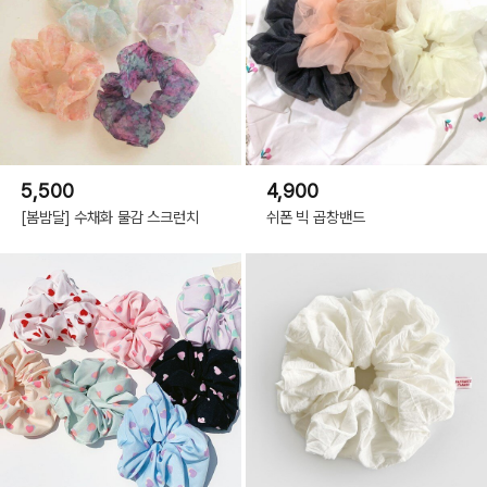
5,500
4,900
[봄밤달] 수채화 물감 스크런치
쉬폰 빅 곱창밴드