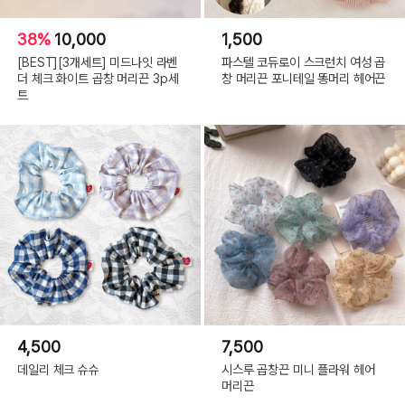
38%
10,000
1,500
[BEST][3개세트] 미드나잇 라벤
파스텔 코듀로이 스크런치 여성 곱
더 체크 화이트 곱창 머리끈 3p세
창 머리끈 포니테일 똥머리 헤어끈
트
4,500
7,500
데일리 체크 슈슈
시스루 곱창끈 미니 플라워 헤어
머리끈