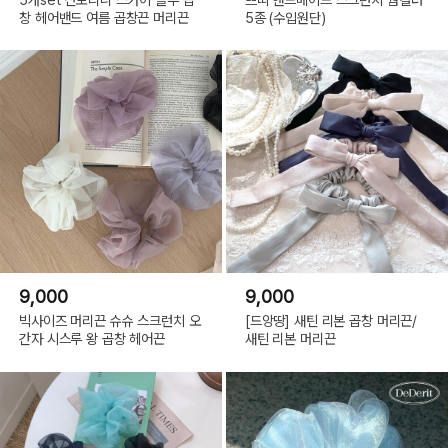
창 헤어밴드 여름 곱창끈 머리끈
5종 (수입원단)
9,000
9,000
빅사이즈 머리끈 슈슈 스크런치 오
[드앙땅] 새틴 리본 곱창 머리끈/
간자 시스루 왕 곱창 헤어끈
새틴 리본 머리끈