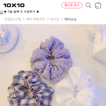
장
텐
앱으로 보기
바
바
구
이
이
니
텐
상
품
주얼리/시계
헤어 액세서리
머리끈
헤어슈슈
의
옵
션
-
옵
션:
선
물
박
스
패
키
지
추
가,
추
가
안
함