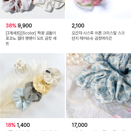
38%
9,900
2,100
[3개세트][6color] 짝꿍 곰돌이
오간자 시스루 쉬폰 크리스탈 스크
포코노 컬러 땡땡이 도트 곱창 세
런치 헤어슈슈 곱창머리끈
트
18%
1,400
17,000