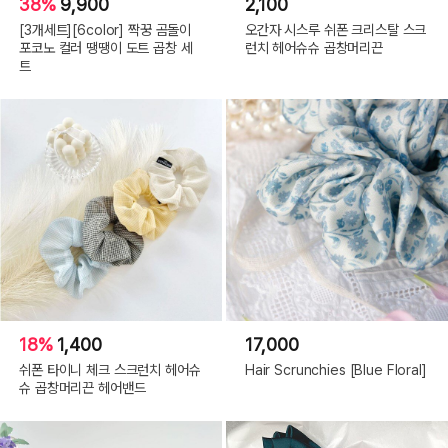
38%
9,900
2,100
[3개세트][6color] 짝꿍 곰돌이
오간자 시스루 쉬폰 크리스탈 스크
포코노 컬러 땡땡이 도트 곱창 세
런치 헤어슈슈 곱창머리끈
트
18%
1,400
17,000
쉬폰 타이니 체크 스크런치 헤어슈
Hair Scrunchies [Blue Floral]
슈 곱창머리끈 헤어밴드