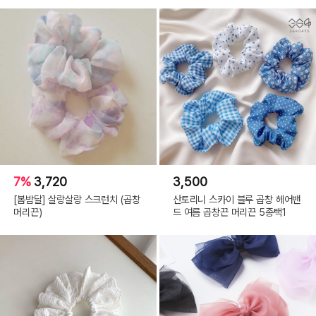
7%
3,720
3,500
[봄밤달] 살랑살랑 스크런치 (곱창
산토리니 스카이 블루 곱창 헤어밴
머리끈)
드 여름 곱창끈 머리끈 5종택1