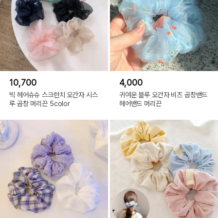
10,700
4,000
빅 헤어슈슈 스크런치 오간자 시스
귀여운 블루 오간자 비즈 곱창밴드
루 곱창 머리끈 5color
헤어밴드 머리끈