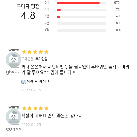
5점
87%
구매자 평점
4점
7%
4.8
3점
6%
2점
0%
1점
0%
구매옵션
추가안함
꽤나 쫀쫀해서 세번네번 묶을 필요없이 두바퀴만 돌려도 머리
gksmf**
가 잘 묶여요^^ 맘에 듭니다!!!
2022.07.16
색깔이 예뻐요 끈도 좋은것 같아요
2022.06.25
con**