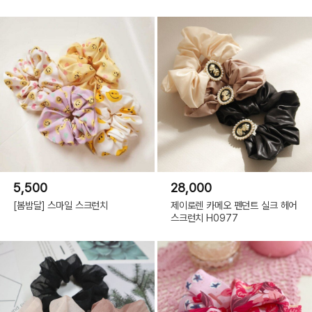
5,500
28,000
[봄밤달] 스마일 스크런치
제이로렌 카메오 펜던트 실크 헤어
스크런치 H0977