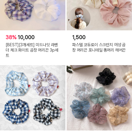
38%
10,000
1,500
[BEST][3개세트] 미드나잇 라벤
파스텔 코듀로이 스크런치 여성 곱
더 체크 화이트 곱창 머리끈 3p세
창 머리끈 포니테일 똥머리 헤어끈
트