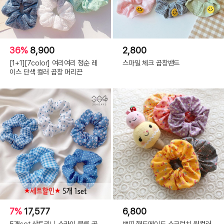
36%
8,900
2,800
[1+1][7color] 여리여리 청순 레
스마일 체크 곱창밴드
이스 단색 컬러 곱창 머리끈
7%
17,577
6,800
5개set 산토리니 스카이 블루 곱
쁘띠 핸드메이드 스크런치 웜컬러