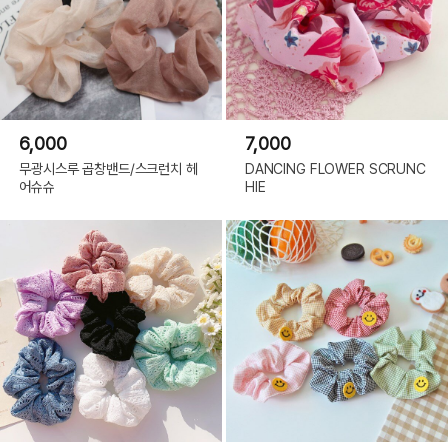
6,000
7,000
무광시스루 곱창밴드/스크런치 헤
DANCING FLOWER SCRUNC
어슈슈
HIE