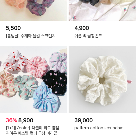
5,500
4,900
[봄밤달] 수채화 물감 스크런치
쉬폰 빅 곱창밴드
36%
8,900
39,000
[1+1][7color] 러블리 하트 뿜뿜
pattern cotton scrunchie
귀여운 파스텔 컬러 곱창 머리끈