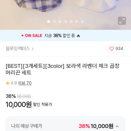
⭐️ 고객 평점
4.8
인기 상품 ⭐️
블루밍캑터스
934
[BEST][3개세트][3color] 보라색 라벤더 체크 곱창
머리끈 세트
4.8
리뷰 70
38%
16,000
10,000원
할인 적용가
38%
10,000원
나의 예상 구매가