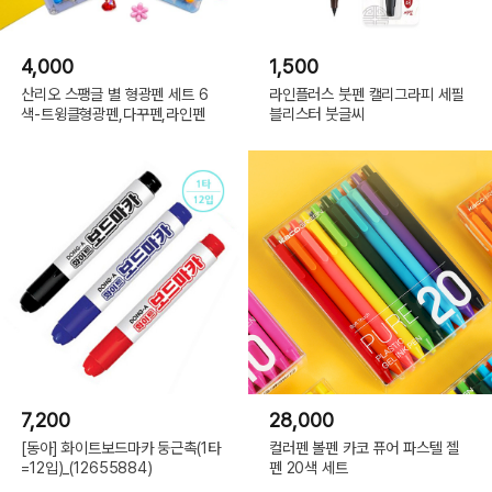
4,000
1,500
산리오 스팽글 별 형광펜 세트 6
라인플러스 붓펜 캘리그라피 세필
색-트윙클형광펜,다꾸펜,라인펜
블리스터 붓글씨
7,200
28,000
[동아] 화이트보드마카 둥근촉(1타
컬러펜 볼펜 카코 퓨어 파스텔 젤
=12입)_(12655884)
펜 20색 세트