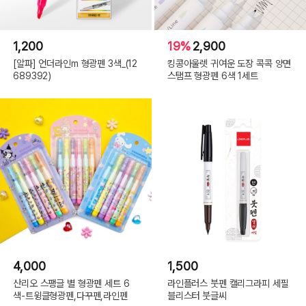
1,200
19%
2,900
[알파] 언더라인m 형광펜 3색_(12
킹콩아울렛 귀여운 도장 콕콕 양면
689392)
스탬프 형광펜 6색 1세트
4,000
1,500
산리오 스팽글 별 형광펜 세트 6
라인플러스 붓펜 캘리그라피 세필
색-트윙클형광펜,다꾸펜,라인펜
블리스터 붓글씨