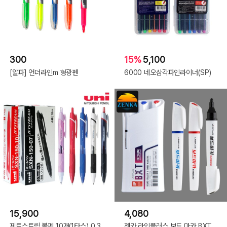
300
15%
5,100
[알파] 언더라인m 형광펜
6000 네오삼각파인라이너(SP)
15,900
4,080
제트스트림 볼펜 10개(1타스) 0.3
젠카 라인플러스 보드 마카 BXT