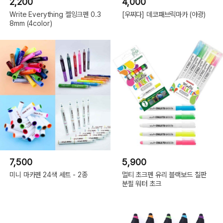
2,200
4,000
Write Everything 젤잉크펜 0.3
[우찌다] 데코패브릭마카 (야광)
8mm (4color)
7,500
5,900
미니 마카펜 24색 세트 - 2종
멀티 초크펜 유리 블랙보드 칠판
분필 워터 초크