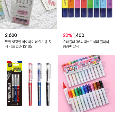
2,620
22%
1,400
듀얼 형광펜 하이라이터 암기펜 5
스테들러 364 텍스트서퍼 클래식
색 세트 DD-13165
형광펜 낱색