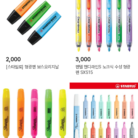
2,000
3,000
[스타빌로] 형광펜 보스오리지날
펜텔 핸디라인S 노크식 수성 형광
펜 SXS15