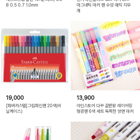
8 0.5 0.7 1.0mm
마그네틱 마커 펜 수성 매직 지우
개
19,000
13,900
[파버카스텔]그립파인펜 20색(비
아인스토어 다꾸 끝판왕 레이어링
닐케이스)
형광펜 6색 세트 독특한 양면 마커