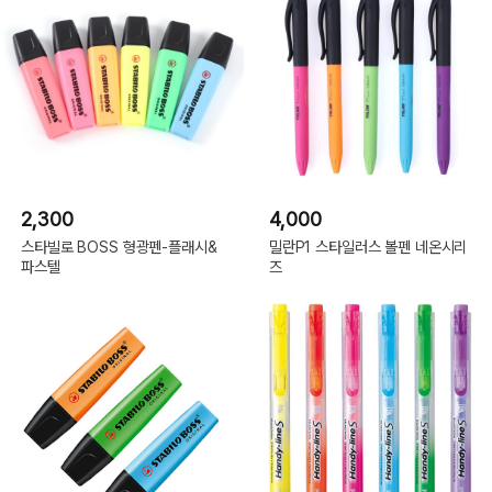
2,300
4,000
스타빌로 BOSS 형광펜-플래시&
밀란P1 스타일러스 볼펜 네온시리
파스텔
즈