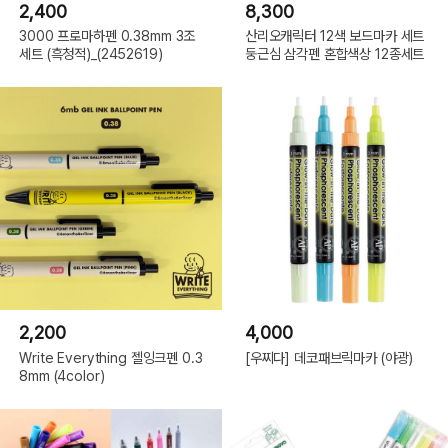
2,400
8,300
3000 프로마하펜 0.38mm 3조
산리오캐릭터 12색 보드마카 세트
세트 (흑청적)_(2452619)
둥근심 삼각펜 혼합색상 12종세트
2,200
4,000
Write Everything 젤잉크펜 0.3
[우찌다] 데코패브릭마카 (야광)
8mm (4color)