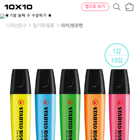
장
텐
앱으로 보기
바
바
구
이
이
니
텐
상
품
디자인문구
필기류/필통
마커/형광펜
의
옵
션
-
색
상:
[3197841]
옐
로
우,
[3197851]
블
루,
[3197781]
그
린,
[3197801]
오
렌
지,
[3197821]
핑
크