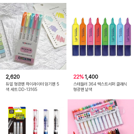
2,620
22%
1,400
듀얼 형광펜 하이라이터 암기펜 5
스테들러 364 텍스트서퍼 클래식
색 세트 DD-13165
형광펜 낱색