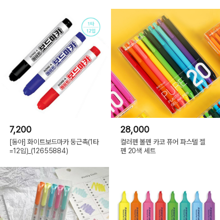
7,200
28,000
[동아] 화이트보드마카 둥근촉(1타
컬러펜 볼펜 카코 퓨어 파스텔 젤
=12입)_(12655884)
펜 20색 세트