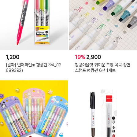
1,200
19%
2,900
[알파] 언더라인m 형광펜 3색_(12
킹콩아울렛 귀여운 도장 콕콕 양면
689392)
스탬프 형광펜 6색 1세트