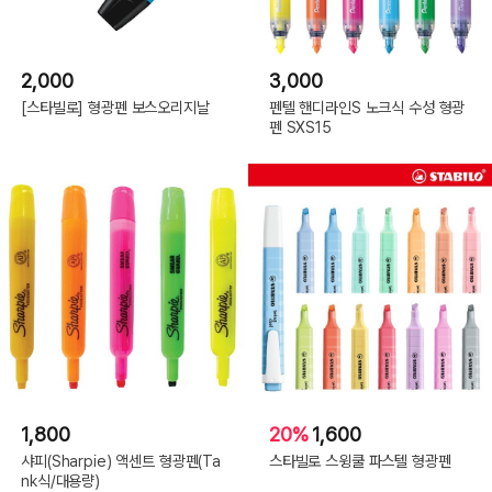
2,000
3,000
[스타빌로] 형광펜 보스오리지날
펜텔 핸디라인S 노크식 수성 형광
펜 SXS15
1,800
20%
1,600
샤피(Sharpie) 액센트 형광펜(Ta
스타빌로 스윙쿨 파스텔 형광펜
nk식/대용량)