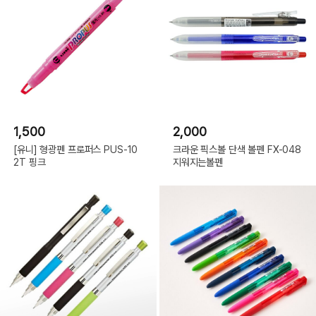
1,500
2,000
[유니] 형광펜 프로퍼스 PUS-10
크라운 픽스볼 단색 볼펜 FX-048
2T 핑크
지워지는볼펜