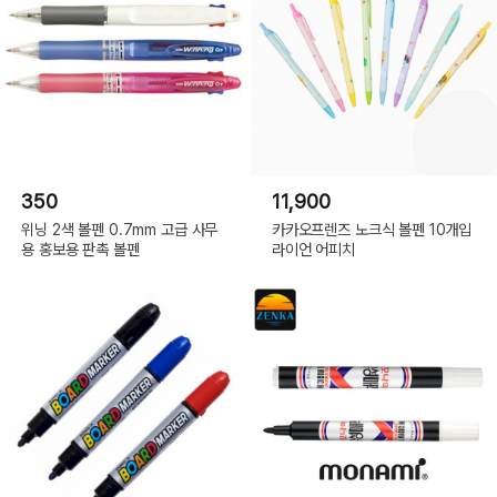
350
11,900
위닝 2색 볼펜 0.7mm 고급 사무
카카오프렌즈 노크식 볼펜 10개입
용 홍보용 판촉 볼펜
라이언 어피치