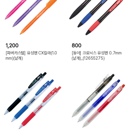
1,200
800
[파버카스텔] 유성펜 CX칼라(1.0
[동아] 크로닉스 유성펜 0.7mm
mm)(낱개)
(낱개)_(12655275)