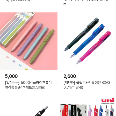
m
5,000
2,600
[일정문구] 5000심플라이프퓨어
[제브라] 클립온3색 유성펜 B3A3
컬러중성펜4색세트(0.5mm)
0.7mm(낱개)