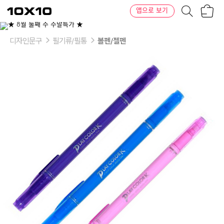
장
텐
앱으로 보기
바
바
구
이
이
니
텐
상
품
디자인문구
필기류/필통
볼펜/젤펜
의
옵
션
-
색
상:
[3185130]
옐
로
우,
[3185140]
크
롬
옐
로
우,
[3185150]
옐
로
우
그
린,
[3185160]
그
린,
[3185170]
라
이
트
블
루,