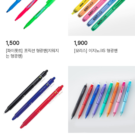
1,500
1,900
[파이롯트] 프릭션 형광펜(지워지
[모리스] 이지노크S 형광펜
는 형광펜)