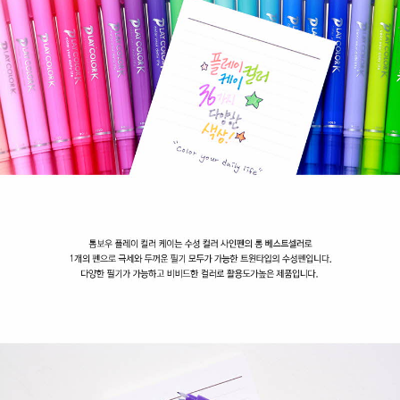
핑
크,
[3185420]
푸
시
아
핑
크,
[3185430]
라
즈
베
리,
[3185440]
그
레
이
프,
[3185450]SACSBLUE,
[3185460]
터
쿼
이
즈
블
루,
[3185470]
에
메
랄
드
그
린,
[3185480]
민
트
그