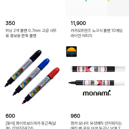
350
11,900
위닝 2색 볼펜 0.7mm 고급 사무
카카오프렌즈 노크식 볼펜 10개입
용 홍보용 판촉 볼펜
라이언 어피치
600
960
[동아] 화이트보드마카 둥근촉(낱
젠카 모나미 유성매직 안지워지는
개)_(12655874)
매직 펜 굵은 단색 둥근닙 낱개 2