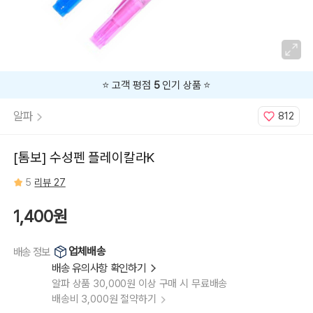
[3185180]
블
루,
[3185190]
프
러
시
안
블
루,
⭐️ 고객 평점
5
인기 상품 ⭐️
[3185200]
바
이
알파
812
올
렛,
[3185210]
페
일
[톰보] 수성펜 플레이칼라K
퍼
플,
[3185220]
5
리뷰 27
핑
크,
[3185230]
레
1,400원
드,
[3185240]
오
렌
업체배송
배송 정보
지,
[3185250]
배송 유의사항 확인하기
블
랙,
알파 상품 30,000원 이상 구매 시 무료배송
[3185270]
네
배송비 3,000원 절약하기
이
비,