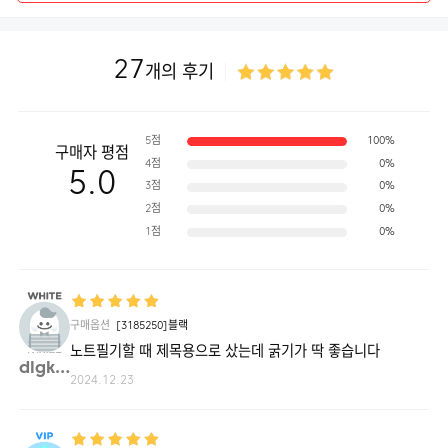
27
개의 후기
5점
100%
구매자 평점
4점
0%
5.0
3점
0%
2점
0%
1점
0%
구매옵션
[3185250]블랙
노트필기할 때 제목용으로 샀는데 굵기가 딱 좋습니다
dlgks**
2024.12.23