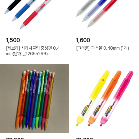
1,500
1,600
[제브라] 사라사클립 중성펜 0.4
[크라운] 픽스볼 0.48mm (1개)
mm(낱개)_(12655296)