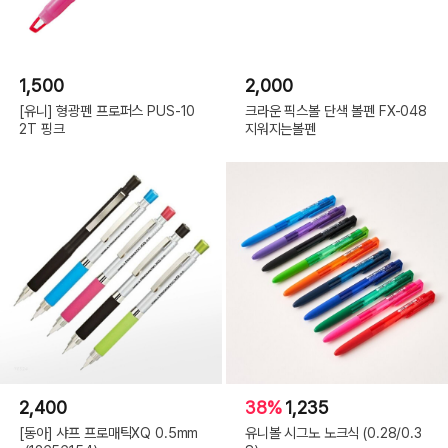
1,500
2,000
[유니] 형광펜 프로퍼스 PUS-10
크라운 픽스볼 단색 볼펜 FX-048
2T 핑크
지워지는볼펜
2,400
38%
1,235
[동아] 샤프 프로매틱XQ 0.5mm
유니볼 시그노 노크식 (0.28/0.3