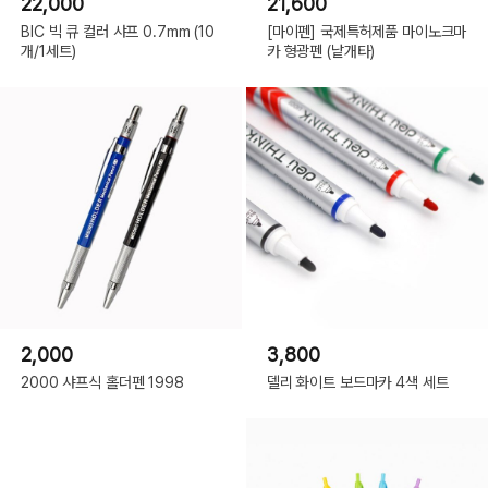
22,000
21,600
BIC 빅 큐 컬러 샤프 0.7mm (10
[마이펜] 국제특허제품 마이노크마
개/1세트)
카 형광펜 (낱개타)
2,000
3,800
2000 샤프식 홀더펜 1998
델리 화이트 보드마카 4색 세트