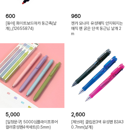
600
960
[동아] 화이트보드마카 둥근촉(낱
젠카 모나미 유성매직 안지워지는
개)_(12655874)
매직 펜 굵은 단색 둥근닙 낱개 2
m
5,000
2,600
[일정문구] 5000심플라이프퓨어
[제브라] 클립온3색 유성펜 B3A3
컬러중성펜4색세트(0.5mm)
0.7mm(낱개)