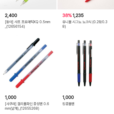
2,400
38%
1,235
[동아] 샤프 프로매틱XQ 0.5mm
유니볼 시그노 노크식 (0.28/0.3
_(12656154)
8)
1,000
1,000
[사쿠라] 겔리롤파인 중성펜 0.6
킹콩볼펜
mm(낱개)_(12655268)