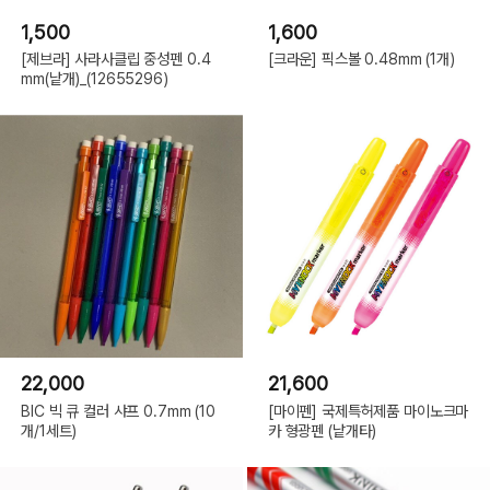
1,500
1,600
[제브라] 사라사클립 중성펜 0.4
[크라운] 픽스볼 0.48mm (1개)
mm(낱개)_(12655296)
22,000
21,600
BIC 빅 큐 컬러 샤프 0.7mm (10
[마이펜] 국제특허제품 마이노크마
개/1세트)
카 형광펜 (낱개타)