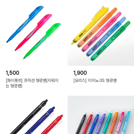
1,500
1,900
[파이롯트] 프릭션 형광펜(지워지
[모리스] 이지노크S 형광펜
는 형광펜)