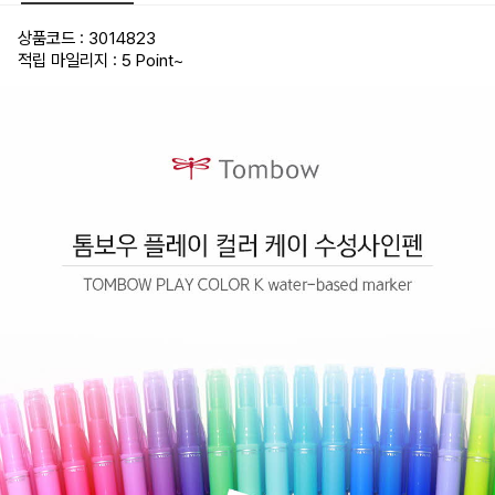
크,
[3185350]
스
상품코드 : 3014823
카
이
적립 마일리지 : 5 Point
~
블
루,
[3185360]
아
쿠
아,
[3185370]
스
트
로
베
리
레
드,
[3185380]
캐
롯
오
렌
지,
[3185390]
체
리
핑
크,
[3185400]
코
럴
핑
크,
[3185410]
캔
디