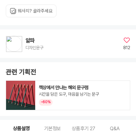
[3185280]
프
렌
뭐사지? 골라주세요
치
블
루,
[3185290]
허
니
오
렌
알파
지,
[3185300]
812
디자인문구
그
레
이,
[3185310]
라
임
관련 기획전
그
린,
[3185320]
페
일
책상에서 만나는 해외 문구점
로
즈,
시간을 담은 도구, 마음을 남기는 문구
[3185330]
프
~60%
린
세
스
핑
크,
[3185340]
피
상품설명
기본정보
상품후기
27
Q&A
치
핑