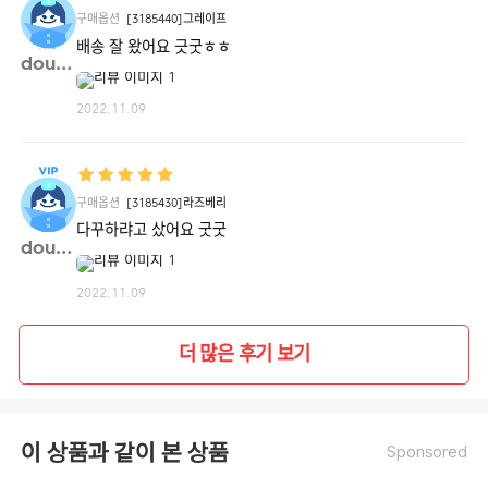
구매옵션
[3185440]그레이프
배송 잘 왔어요 긋굿ㅎㅎ
doung**
2022.11.09
구매옵션
[3185430]라즈베리
다꾸하랴고 샀어요 굿굿
doung**
2022.11.09
더 많은 후기 보기
이 상품과 같이 본 상품
Sponsored