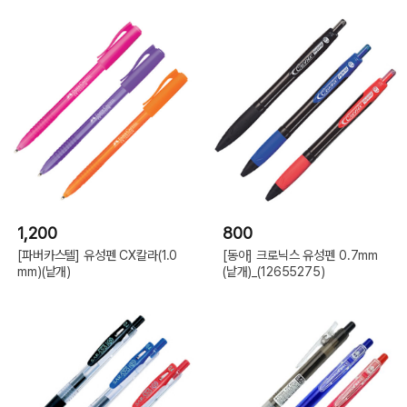
1,200
800
[파버카스텔] 유성펜 CX칼라(1.0
[동아] 크로닉스 유성펜 0.7mm
mm)(낱개)
(낱개)_(12655275)