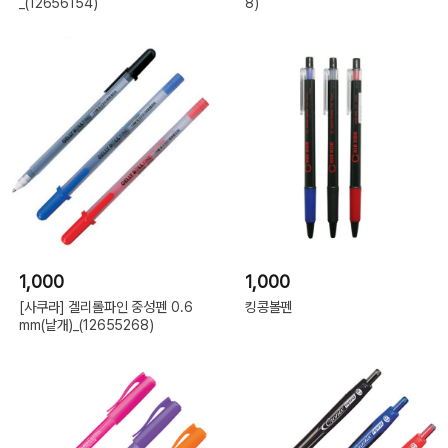
_(12656154)
8)
1,000
1,000
[사쿠라] 겔리롤파인 중성펜 0.6
킹콩볼펜
mm(낱개)_(12655268)