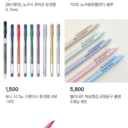
[파이롯트] 노크식 프릭션 유성펜
1000 노크형광펜(SP)-블루
0.7mm
1,500
5,800
유니 시그노 스탠다드 중성펜 UM
웰리너리 마음챙김 긍정문구 볼펜
-100
5개입 세트