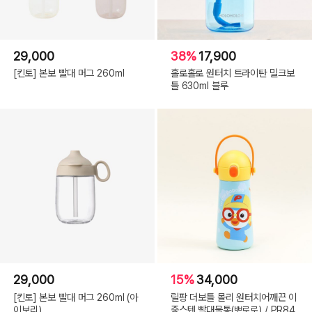
29,000
38%
17,900
[킨토] 본보 빨대 머그 260ml
홀로홀로 원터치 트라이탄 밀크보
틀 630ml 블루
29,000
15%
34,000
[킨토] 본보 빨대 머그 260ml (아
릴팡 더보틀 몰리 원터치어깨끈 이
이보리)
중스텐 빨대물통(뽀로로) / PR84