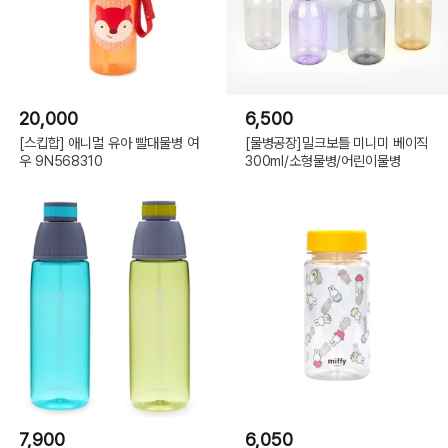
20,000
6,500
[스킵합] 애니멀 유아 빨대물병 여
[물병공장]밀크보틀 미니미 베이직
우 9N568310
300ml/소형물병/어린이물병
7,900
6,050