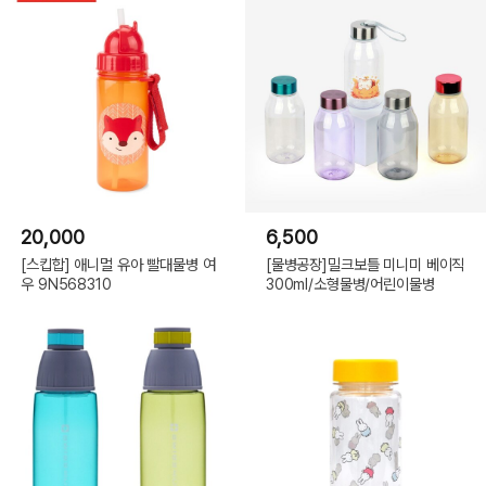
20,000
6,500
[스킵합] 애니멀 유아 빨대물병 여
[물병공장]밀크보틀 미니미 베이직
우 9N568310
300ml/소형물병/어린이물병