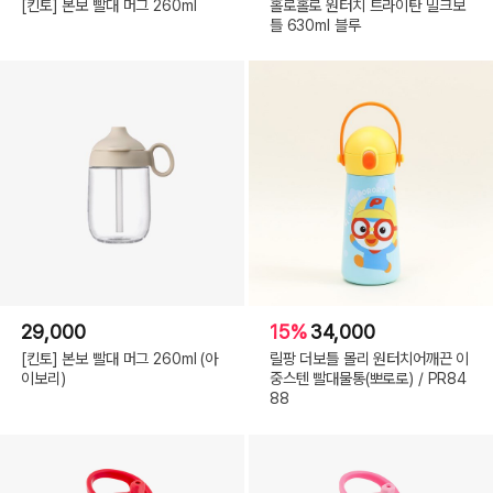
[킨토] 본보 빨대 머그 260ml
홀로홀로 원터치 트라이탄 밀크보
틀 630ml 블루
29,000
15%
34,000
[킨토] 본보 빨대 머그 260ml (아
릴팡 더보틀 몰리 원터치어깨끈 이
이보리)
중스텐 빨대물통(뽀로로) / PR84
88