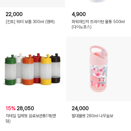
22,000
4,900
[킨토] 워터 보틀 300ml (엠버)
파워레인저 트라이탄 물통 500ml
(다이노포스)
15%
28,050
24,000
칵테일 일체형 음료보관통1개(랜
빨대물병 280ml 나무늘보
덤)