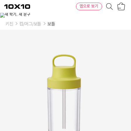
장
텐
앱으로 보기
바
바
구
이
니
텐
키친
컵/머그/보틀
보틀