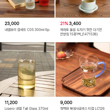
23,000
21%
3,400
내열유리 컵세트 C05 300ml 6p
에라토 옳음 도자기 찻잔 다기잔
잔받침 15종1택_(1471538)
11,200
9,000
Ligero 내열 Tall Glass 370ml
청백원 북대사글라스 티컵 LC126