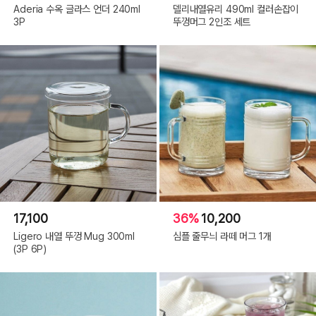
Aderia 수옥 글라스 언더 240ml
델리내열유리 490ml 컬러손잡이
3P
뚜껑머그 2인조 세트
17,100
36%
10,200
Ligero 내열 뚜껑 Mug 300ml
심플 줄무늬 라떼 머그 1개
(3P 6P)