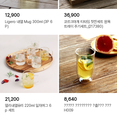
12,900
36,900
Ligero 내열 Mug 300ml (3P 6
코르크마개 티타임 찻잔세트 원목
P)
트레이 주기세트_(217380)
21,200
8,640
델리내열유리 220ml 일자머그 6
????? ???????? ?츮??? ???
p 세트
H009