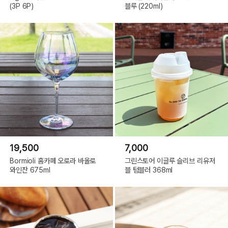
(3P 6P)
블루 (220ml)
19,500
7,000
Bormioli 홈카페 오로라 바올로
그린스토어 이글루 슬리브 리유저
와인잔 675ml
블 텀블러 368ml