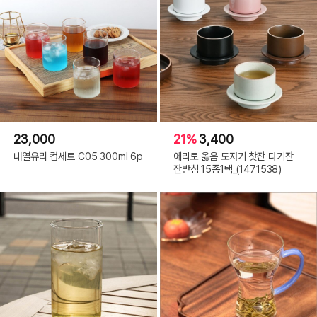
23,000
21%
3,400
내열유리 컵세트 C05 300ml 6p
에라토 옳음 도자기 찻잔 다기잔
잔받침 15종1택_(1471538)