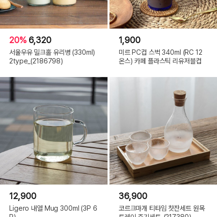
20%
6,320
1,900
서울우유 밀크홀 유리병 (330ml)
미르 PC컵 스벅 340ml (RC 12
2type_(2186798)
온스) 카페 플라스틱 리유저블컵
12,900
36,900
Ligero 내열 Mug 300ml (3P 6
코르크마개 티타임 찻잔세트 원목
P)
트레이 주기세트_(217380)