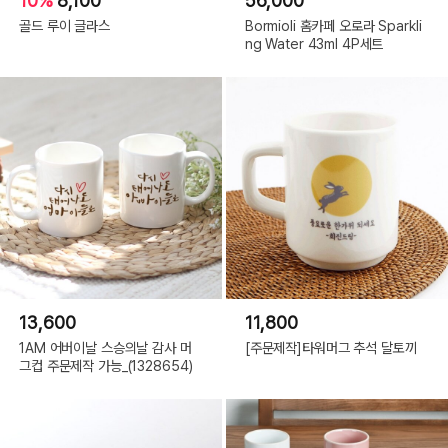
10%
8,100
56,000
골드 루이 글라스
Bormioli 홈카페 오로라 Sparkli
ng Water 43ml 4P세트
13,600
11,800
1AM 어버이날 스승의날 감사 머
[주문제작]타워머그 추석 달토끼
그컵 주문제작 가능_(1328654)