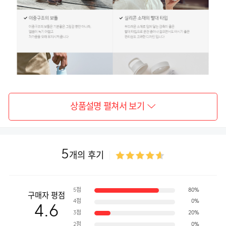
상품설명 펼쳐서 보기
5
개의 후기
5점
80%
구매자 평점
4점
0%
4.6
3점
20%
2점
0%