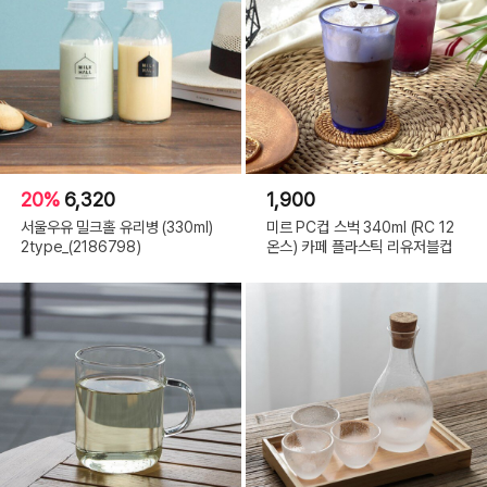
20%
6,320
1,900
서울우유 밀크홀 유리병 (330ml)
미르 PC컵 스벅 340ml (RC 12
2type_(2186798)
온스) 카페 플라스틱 리유저블컵