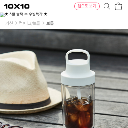
장
텐
앱으로 보기
바
바
구
이
니
텐
키친
컵/머그/보틀
보틀