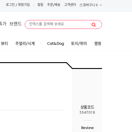
로그인
/
회원가입
알림
주문/배송
고객센터
장바구니
0
특가
브랜드
뷰티
주얼리/시계
Cat&Dog
토이/취미
캠핑
상품코드
3547018
Review