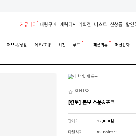
커뮤니티
대량구매
캐릭터+
기획전
베스트
신상품
할인
패브릭/생활
데코/조명
키친
푸드
패션의류
패션잡화
KINTO
[킨토] 본보 스푼&포크
판매가
12,000원
마일리지
60 Point ~