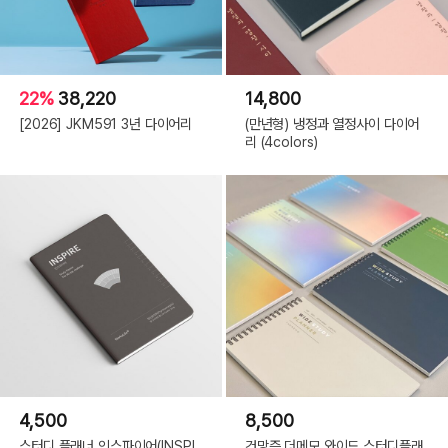
22%
38,220
14,800
[2026] JKM591 3년 다이어리
(만년형) 냉정과 열정사이 다이어
리 (4colors)
4,500
8,500
스터디 플래너 인스파이어(INSPI
건망증 더메모 와이드 스터디플래