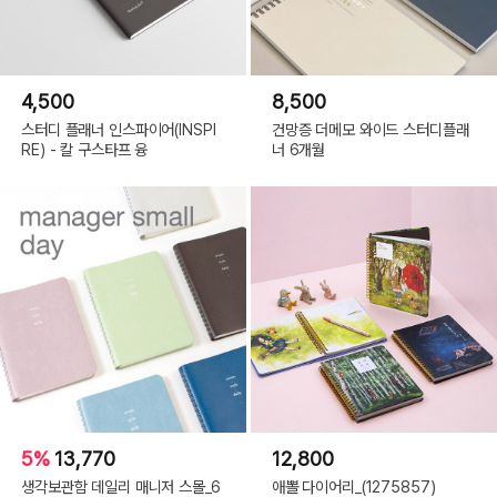
4,500
8,500
스터디 플래너 인스파이어(INSPI
건망증 더메모 와이드 스터디플래
RE) - 칼 구스타프 융
너 6개월
5%
13,770
12,800
생각보관함 데일리 매니저 스몰_6
애뽈 다이어리_(1275857)