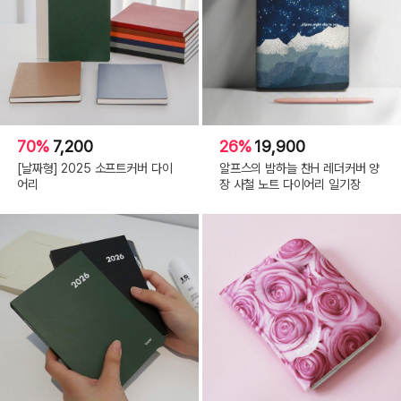
70%
7,200
26%
19,900
[날짜형] 2025 소프트커버 다이
알프스의 밤하늘 찬H 레더커버 양
어리
장 사철 노트 다이어리 일기장