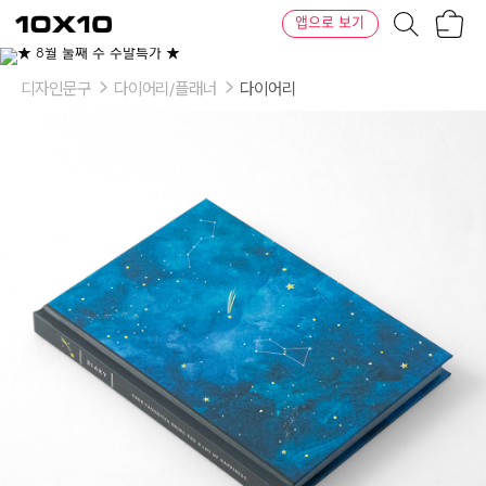
장
텐
앱으로 보기
바
바
구
이
니
텐
디자인문구
다이어리/플래너
다이어리