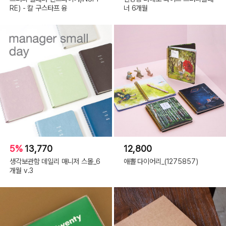
RE) - 칼 구스타프 융
너 6개월
5%
13,770
12,800
생각보관함 데일리 매니저 스몰_6
애뽈 다이어리_(1275857)
개월 v.3