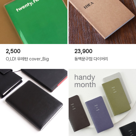
2,500
23,900
O,LD! 우레탄 cover_Big
동백문구점 다이어리