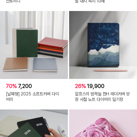
산토리니
필 내지 속지 10매
70%
7,200
26%
19,900
[날짜형] 2025 소프트커버 다이
알프스의 밤하늘 찬H 레더커버 양
어리
장 사철 노트 다이어리 일기장