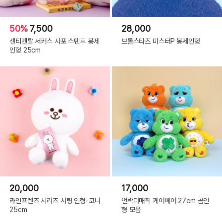
50%
7,500
28,000
센티멘탈 서커스 사포 스텐드 봉제
브롤스타즈 미스터P 봉제인형
인형 25cm
20,000
17,000
라인프렌즈 시리즈 시팅 인형-코니
언락더매직 케어베어 27cm 곰인
25cm
형 모음