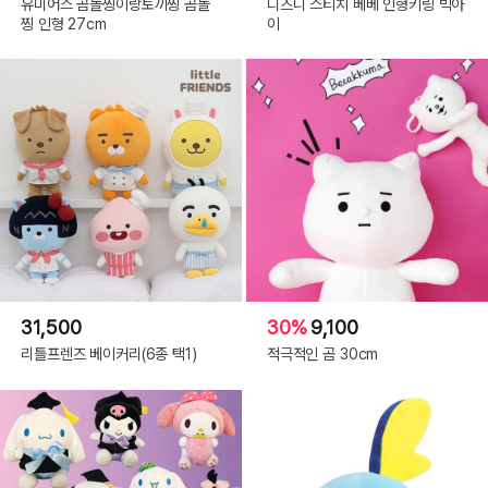
유미어스 곰돌찡이랑토끼찡 곰돌
디즈니 스티치 베베 인형키링 빅아
찡 인형 27cm
이
31,500
30%
9,100
리틀프렌즈 베이커리(6종 택1)
적극적인 곰 30cm