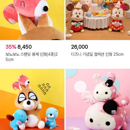
35%
8,450
26,000
보노보노 스탠딩 봉제 인형(4종)2
디즈니 기념일 컬렉션 인형 25cm
5cm
'따' 몸 속 안은 만물상이랍니다.
세상 모든 물건이 다 저 몸 안에 감춰져 있으니까요.
털 색깔도 원래는 하얀색이었는데
어느 날 몸 안에 감춰두었던 물감이 터져
그만 저렇게 핑크빛으로 물들어 버렸대요~~
그래도 항상 룰루랄라~~