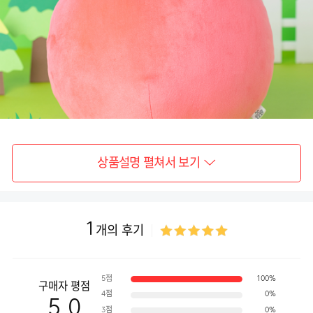
상품설명 펼쳐서 보기
1
개의 후기
핑크빛 모습에 표정은 참 심각하죠?
팔다리도 있었고, 좋아하는 우쿨렐레도 있었는데
여러분께서 베고 자는데 불편하실까봐 잠시 몸 속으로 넣어버렸답니다.
5점
100%
구매자 평점
4점
0%
5.0
3점
0%