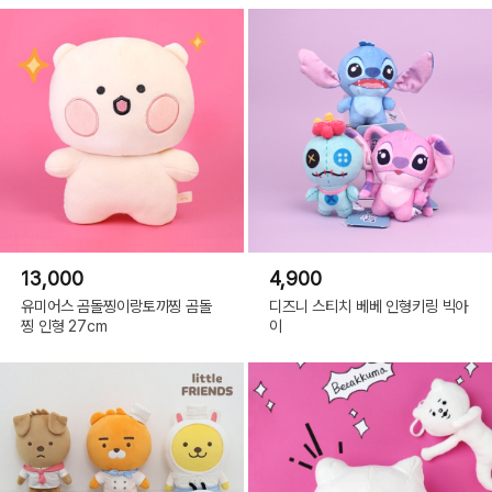
13,000
4,900
유미어스 곰돌찡이랑토끼찡 곰돌
디즈니 스티치 베베 인형키링 빅아
찡 인형 27cm
이