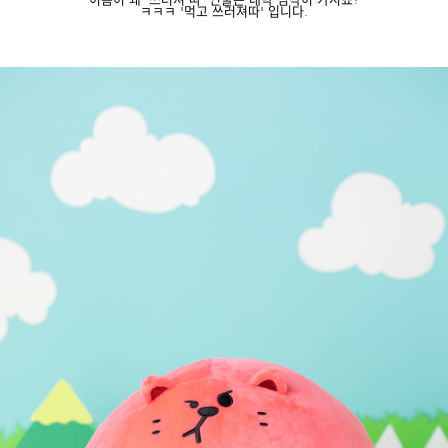
이름이 왜 '쓰러져 따' 인줄은 대략 짐작이 가시죠?
ㅋㅋㅋ '먹고 쓰러져따' 입니다.