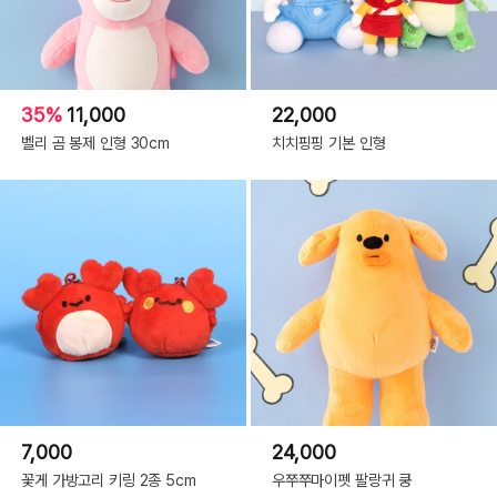
35%
11,000
22,000
벨리 곰 봉제 인형 30cm
치치핑핑 기본 인형
7,000
24,000
꽃게 가방고리 키링 2종 5cm
우쭈쭈마이펫 팔랑귀 쿵