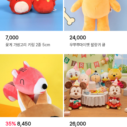
7,000
24,000
꽃게 가방고리 키링 2종 5cm
우쭈쭈마이펫 팔랑귀 쿵
35%
8,450
26,000