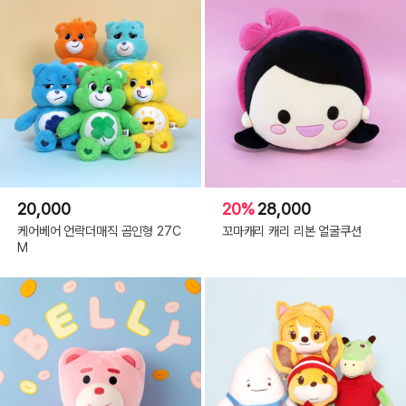
20,000
20%
28,000
케어베어 언락더매직 곰인형 27C
꼬마캐리 캐리 리본 얼굴쿠션
M