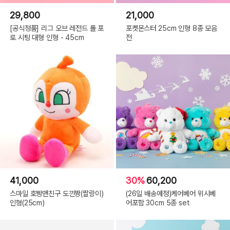
29,800
21,000
[공식정품] 리그 오브 레전드 롤 포
포켓몬스터 25cm 인형 8종 모음
로 시팅 대형 인형 - 45cm
전
(C) 10X10.INC 2021(or COPYRIGHT(C) 2021 ALL RIGHTS RESERVED BY
10X10 INC)
41,000
30%
60,200
스마일 호빵맨친구 도낀짱(짤랑이)
(26일 배송예정)케어베어 위시베
인형(25cm)
어포함 30cm 5종 set