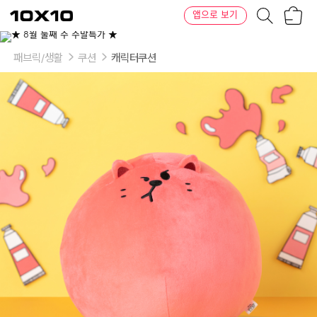
장
텐
앱으로 보기
바
바
구
이
니
텐
패브릭/생활
쿠션
캐릭터쿠션