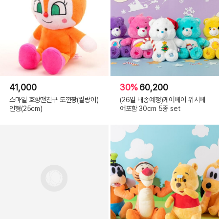
41,000
30%
60,200
스마일 호빵맨친구 도낀짱(짤랑이)
(26일 배송예정)케어베어 위시베
인형(25cm)
어포함 30cm 5종 set