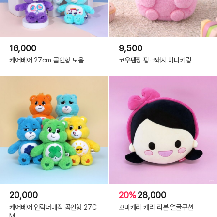
16,000
9,500
케어베어 27cm 곰인형 모음
코우펜짱 핑크돼지 미니키링
20,000
20%
28,000
케어베어 언락더매직 곰인형 27C
꼬마캐리 캐리 리본 얼굴쿠션
M