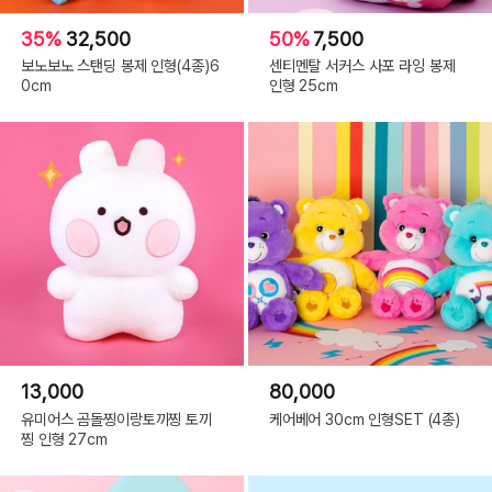
35%
32,500
50%
7,500
보노보노 스탠딩 봉제 인형(4종)6
센티멘탈 서커스 사포 라잉 봉제
0cm
인형 25cm
오늘도 먹고 자고, 놀고 먹고하며
세상 모든 시름을 다 잊는 답니다.
'쓰러져 따'는 적당한 높이와 내부 충전재의 비탄력성(?)으로
책상 위에 놓고 잠깐 낮잠을 잘 때
푹~~ 꺼지질 않아 허리의 굽힘을 다소 완화시켜 준답니다.
그래서 깨어나도 뱃 속의 더부룩함이
다른 쿠션형 베개(?)들에 비해서 덜 하답니다.
소파에 놓고 인테리어 도구로 활용하셔도 좋고,
13,000
80,000
무릎 위에 올혀놓아 심신의 안정감도 유지하실 수 있답니다.
유미어스 곰돌찡이랑토끼찡 토끼
케어베어 30cm 인형SET (4종)
찡 인형 27cm