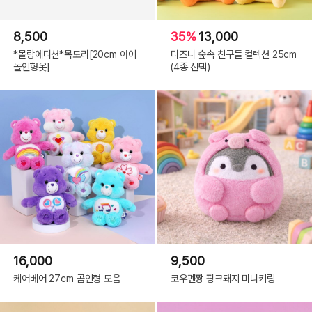
8,500
35%
13,000
*몰랑에디션*목도리[20cm 아이
디즈니 숲속 친구들 컬렉션 25cm
돌인형옷]
(4종 선택)
16,000
9,500
케어베어 27cm 곰인형 모음
코우펜짱 핑크돼지 미니키링