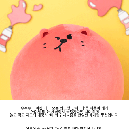
'우쭈쭈 마이펫'에 나오는 핑크빛 냥이 '따'를 이용이 베개.
'쓰러져 따'는 세상에서 둘째가라면 서러워 할
놀고 먹고 자고의 대명사 '따'의 귀차니즘을 반영한 베개형 쿠션입니다.