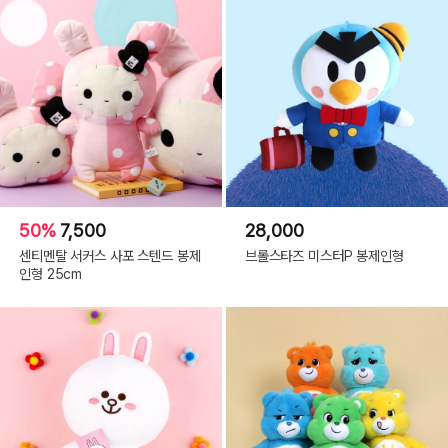
50%
7,500
28,000
센티멘탈 서커스 사포 스텐드 봉제
브롤스타즈 미스터P 봉제인형
인형 25cm
[DETAIL]