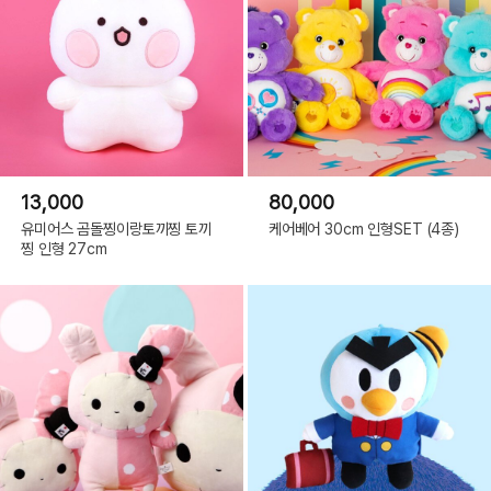
13,000
80,000
유미어스 곰돌찡이랑토끼찡 토끼
케어베어 30cm 인형SET (4종)
찡 인형 27cm