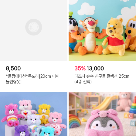
8,500
35%
13,000
*몰랑에디션*목도리[20cm 아이
디즈니 숲속 친구들 컬렉션 25cm
돌인형옷]
(4종 선택)