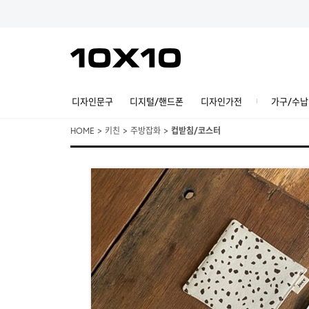
디자인문구
디지털/핸드폰
디자인가전
가구/수납
HOME
>
키친
>
주방잡화
>
컵받침/코스터