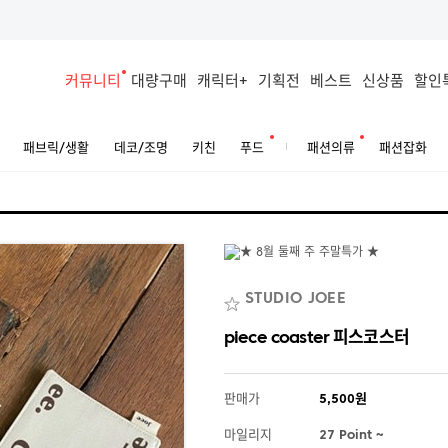
커뮤니티
대량구매
캐릭터+
기획전
베스트
신상품
할인
패브릭/생활
데코/조명
키친
푸드
패션의류
패션잡화
STUDIO JOEE
piece coaster 피스코스터
판매가
5,500원
마일리지
27 Point ~