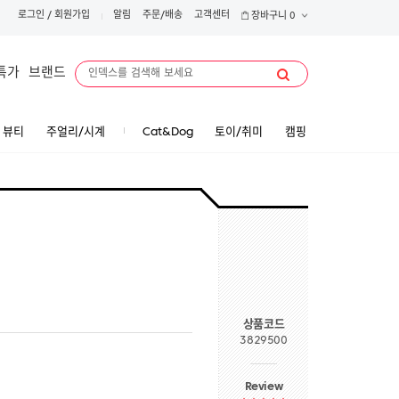
로그인
/
회원가입
알림
주문/배송
고객센터
장바구니
0
특가
브랜드
뷰티
주얼리/시계
Cat&Dog
토이/취미
캠핑
상품코드
3829500
Review