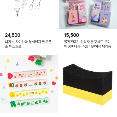
24,800
15,500
나가노 치이카와 분실방지 핸드폰
볼펜꾸미기 산리오 문구세트 구디
줄 넥스트랩
백 카피바라 수첩 어린이집 답례품