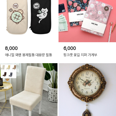
8,000
6,000
애니멀 와펜 봉제필통 대용량 필통
핑크풋 꽃길 지퍼 가계부