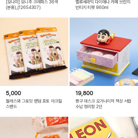
[모나미] 모니주 크레파스 36색
벨류세라믹 다이애나 카페 브런치
(분홍)_(12654307)
빈티지 티팟 860ml
5,000
19,800
월레스와 그로밋 랜덤 포토 아크릴
짱구 데스크 오거나이저 책상 서랍
스탠드
수납 정리함 2단