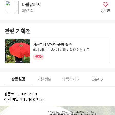
더블유피시
2,388
패션잡화
관련 기획전
지금부터 우양산 준비 필수!
비가 내려도 햇볕이 강해도 걱정 없는 하루
~63%
상품설명
기본정보
상품후기
7
Q&A
5
상품코드 : 3856503
적립 마일리지 : 168 Point
~