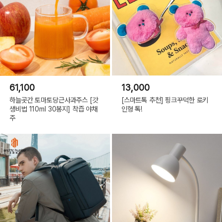
61,100
13,000
하늘곳간 토마토당근사과주스 [갓
[스마트톡 추천] 핑크꾸덕한 로키
생비법 110ml 30봉지] 착즙 야채
인형 톡!
주