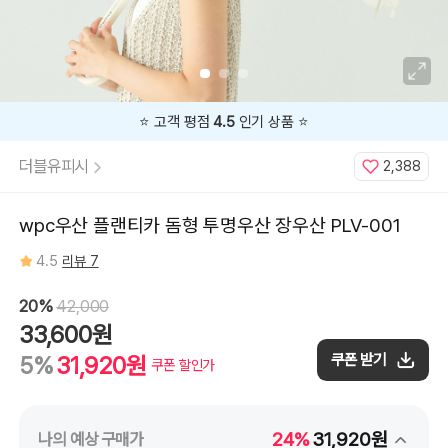
지금
20%
할인 중 🔥
더블유피시
2,388
wpc우산 플랜티카 돔형 투명우산 장우산 PLV-001
4.5
리뷰 7
20%
42,000
33,600원
쿠폰 받기
5%
31,920원
쿠폰 할인가
24%
31,920원
나의 예상 구매가