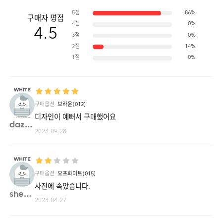
5점
86%
구매자 평점
4점
0%
4.5
3점
0%
2점
14%
1점
0%
구매옵션
브라운(012)
디자인이 예뻐서 구매했어요
dazzl**
2023.09.28
구매옵션
오프화이트(015)
사진에 속았습니다.
sheni**
2023.04.27