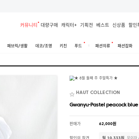
커뮤니티
대량구매
캐릭터+
기획전
베스트
신상품
할인
패브릭/생활
데코/조명
키친
푸드
패션의류
패션잡화
HAUT COLLECTION
Gwanyu-Pastel peacock blue
판매가
62,000원
할인의 참견
월 10,333원
무이자 