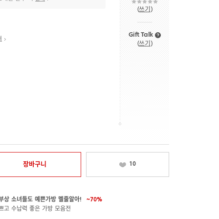
(
쓰기
)
Gift Talk
내
(
쓰기
)
장바구니
10
부상 소녀들도 예쁜가방 멜줄알아!
~70%
쁘고 수납력 좋은 가방 모음전