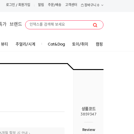
로그인
/
회원가입
알림
주문/배송
고객센터
장바구니
0
특가
브랜드
뷰티
주얼리/시계
Cat&Dog
토이/취미
캠핑
상품코드
3859347
Review
6개월 할부 시
안내