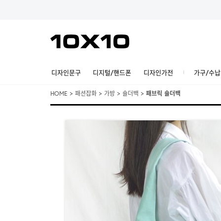
디자인문구
디지털/핸드폰
디자인가전
가구/수납
HOME
>
패션잡화
>
가방
>
숄더백
>
패브릭 숄더백