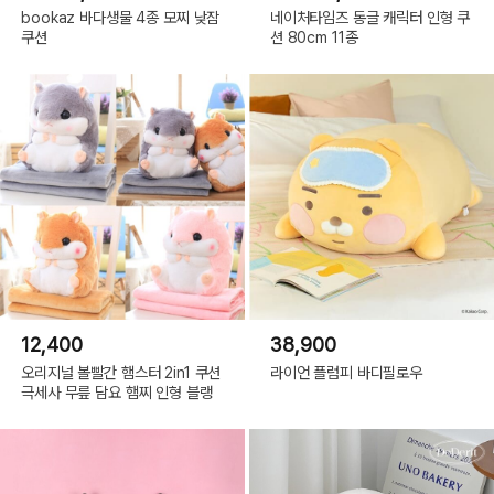
bookaz 바다생물 4종 모찌 낮잠
네이처타임즈 동글 캐릭터 인형 쿠
쿠션
션 80cm 11종
12,400
38,900
오리지널 볼빨간 햄스터 2in1 쿠션
라이언 플럼피 바디필로우
극세사 무릎 담요 햄찌 인형 블랭