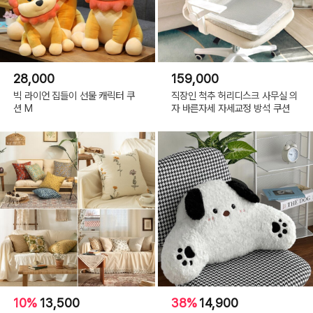
28,000
159,000
빅 라이언 집들이 선물 캐릭터 쿠
직장인 척추 허리디스크 사무실 의
션 M
자 바른자세 자세교정 방석 쿠션
10%
13,500
38%
14,900