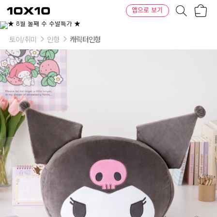
장
텐
앱으로 보기
바
바
구
이
니
텐
토이/취미
인형
캐릭터인형