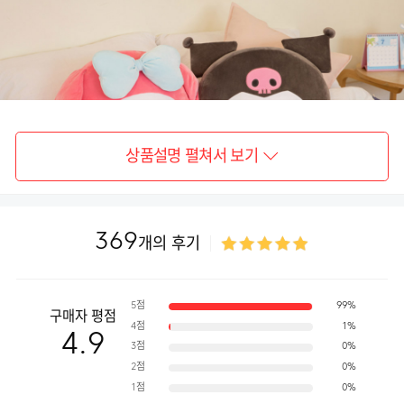
상품설명 펼쳐서 보기
369
개의 후기
5점
99%
구매자 평점
4점
1%
4.9
3점
0%
2점
0%
1점
0%