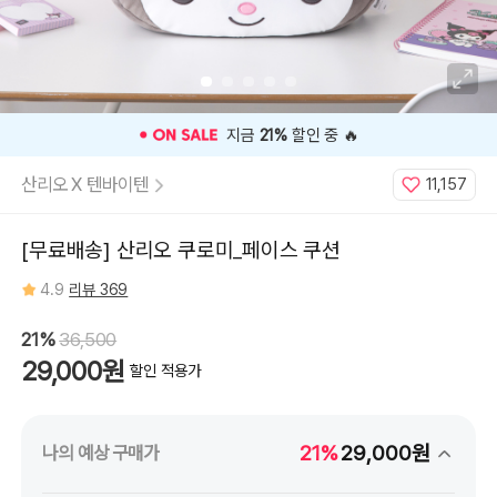
⭐️ 고객 평점
4.9
인기 상품 ⭐️
산리오 X 텐바이텐
11,157
[무료배송] 산리오 쿠로미_페이스 쿠션
4.9
리뷰 369
21%
36,500
29,000원
할인 적용가
21%
29,000원
나의 예상 구매가