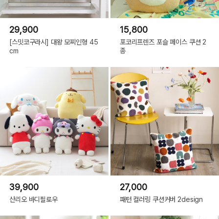
29,900
15,800
[스밋코구라시] 대왕 모찌인형 45
포코리프렌즈 포슬 페이스 쿠션 2
cm
종
39,900
27,000
산리오 바디필로우
패턴 컬러링 쿠션커버 2design