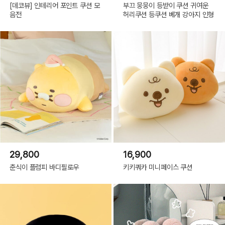
[데코뷰] 인테리어 포인트 쿠션 모
부끄 뭉뭉이 등받이 쿠션 귀여운
음전
허리쿠션 등쿠션 베개 강아지 인형
29,800
16,900
춘식이 플럼피 바디필로우
키키쿼카 미니페이스 쿠션