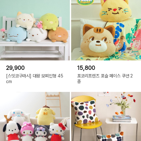
29,900
15,800
[스밋코구라시] 대왕 모찌인형 45
포코리프렌즈 포슬 페이스 쿠션 2
cm
종