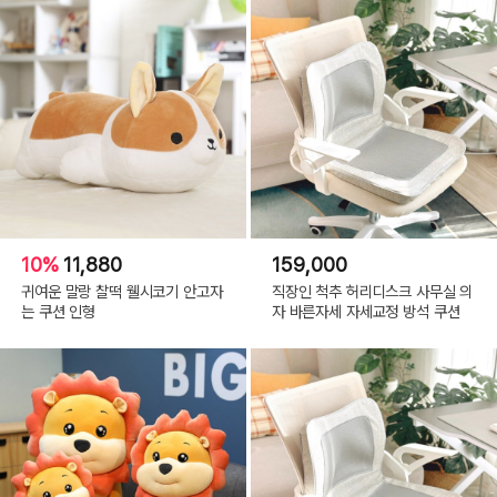
10%
11,880
159,000
귀여운 말랑 찰떡 웰시코기 안고자
직장인 척추 허리디스크 사무실 의
는 쿠션 인형
자 바른자세 자세교정 방석 쿠션