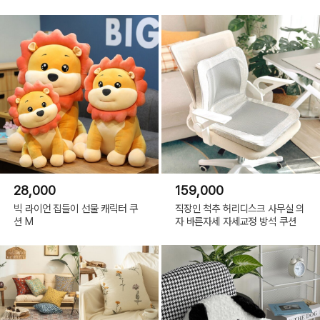
28,000
159,000
빅 라이언 집들이 선물 캐릭터 쿠
직장인 척추 허리디스크 사무실 의
션 M
자 바른자세 자세교정 방석 쿠션