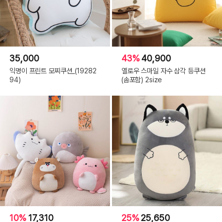
35,000
43%
40,900
익명이 프린트 모찌쿠션_(19282
옐로우 스마일 자수 삼각 등쿠션
94)
(솜포함) 2size
10%
17,310
25%
25,650