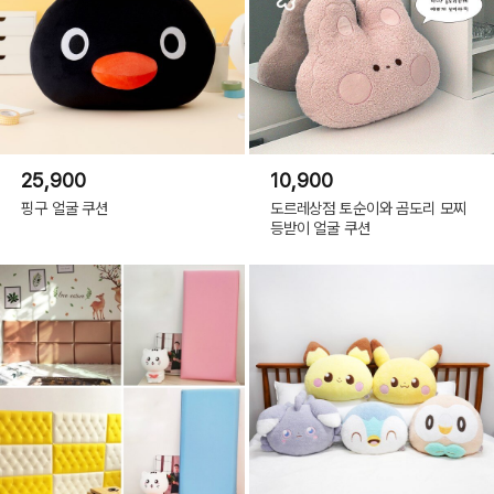
25,900
10,900
핑구 얼굴 쿠션
도르레상점 토순이와 곰도리 모찌
등받이 얼굴 쿠션