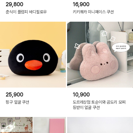
29,800
16,900
춘식이 플럼피 바디필로우
키키쿼카 미니페이스 쿠션
25,900
10,900
핑구 얼굴 쿠션
도르레상점 토순이와 곰도리 모찌
등받이 얼굴 쿠션