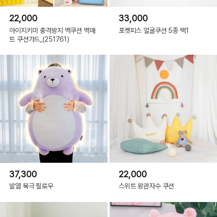
22,000
33,000
아이지키미 충격방지 벽쿠션 벽매
포켓피스 얼굴쿠션 5종 택1
트 쿠션가드_(251761)
37,300
22,000
발열 북극 필로우
스위트 왕관자수 쿠션