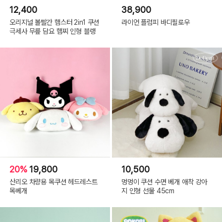
12,400
38,900
오리지널 볼빨간 햄스터 2in1 쿠션
라이언 플럼피 바디필로우
극세사 무릎 담요 햄찌 인형 블랭
20%
19,800
10,500
산리오 차량용 목쿠션 헤드레스트
멍멍이 쿠션 수면 베개 애착 강아
목베개
지 인형 선물 45cm