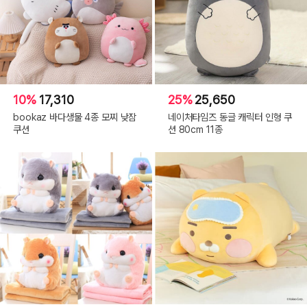
10%
17,310
25%
25,650
bookaz 바다생물 4종 모찌 낮잠
네이처타임즈 동글 캐릭터 인형 쿠
쿠션
션 80cm 11종