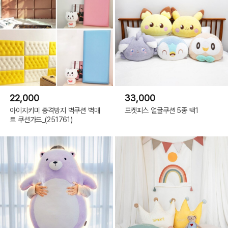
22,000
33,000
아이지키미 충격방지 벽쿠션 벽매
포켓피스 얼굴쿠션 5종 택1
트 쿠션가드_(251761)