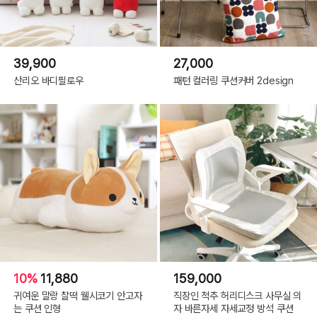
39,900
27,000
산리오 바디필로우
패턴 컬러링 쿠션커버 2design
10%
11,880
159,000
귀여운 말랑 찰떡 웰시코기 안고자
직장인 척추 허리디스크 사무실 의
는 쿠션 인형
자 바른자세 자세교정 방석 쿠션