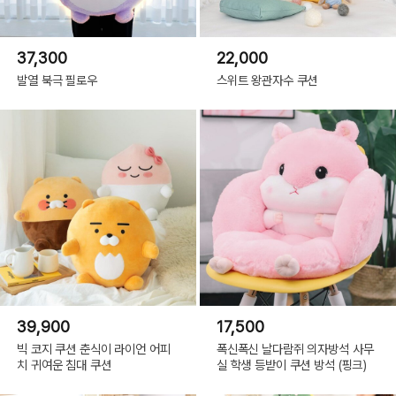
37,300
22,000
발열 북극 필로우
스위트 왕관자수 쿠션
39,900
17,500
빅 코지 쿠션 춘식이 라이언 어피
폭신폭신 날다람쥐 의자방석 사무
치 귀여운 침대 쿠션
실 학생 등받이 쿠션 방석 (핑크)