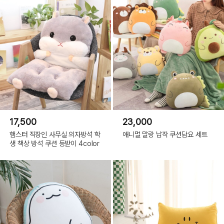
17,500
23,000
햄스터 직장인 사무실 의자방석 학
애니멀 말랑 납작 쿠션담요 세트
생 책상 방석 쿠션 등받이 4color