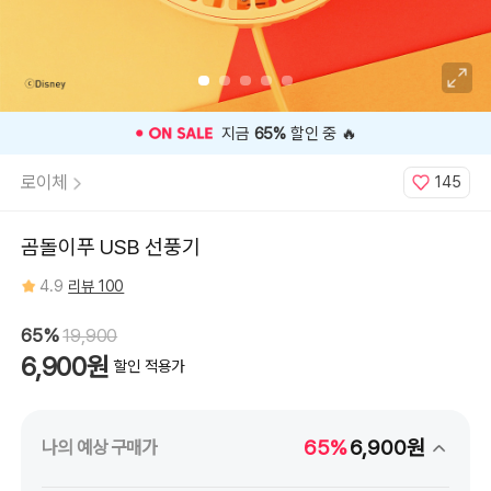
⭐️ 고객 평점
4.9
인기 상품 ⭐️
로이체
145
곰돌이푸 USB 선풍기
4.9
리뷰 100
65%
19,900
6,900원
할인 적용가
65%
6,900원
나의 예상 구매가