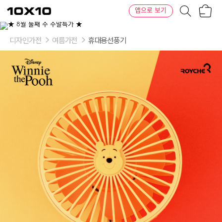
장
텐
앱으로 보기
바
바
구
이
니
텐
디자인가전
여름가전
휴대용선풍기