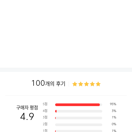
100
개의 후기
5점
95%
구매자 평점
4점
3%
4.9
3점
1%
2점
0%
1점
1%