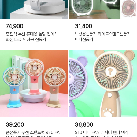
74,900
31,400
충전식 무선 휴대용 폴딩 접이식
탁상용선풍기 라이트스탠드선풍기
회전 LED 탁상용 선풍기
미니선풍기
39,200
36,800
손선풍기 무선 스탠드형 920 FA
910 미니 FAN 캐릭터 핸디 냉각