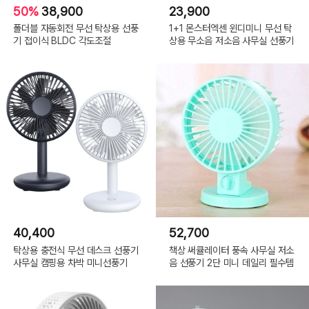
50%
38,900
23,900
폴더블 자동회전 무선 탁상용 선풍
1+1 몬스터엑센 윈디미니 무선 탁
기 접이식 BLDC 각도조절
상용 무소음 저소음 사무실 선풍기
40,400
52,700
탁상용 충전식 무선 데스크 선풍기
책상 써큘레이터 풍속 사무실 저소
사무실 캠핑용 차박 미니선풍기
음 선풍기 2단 미니 데일리 필수템