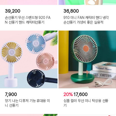
39,200
36,800
손선풍기 무선 스탠드형 920 FA
910 미니 FAN 캐릭터 핸디 냉각
N 선풍기 핸드 캐릭터선풍기
손선풍기 가성비 좋은 실용적
7,900
20%
17,600
향기 나는 디퓨저 기능 휴대용 미
심플 컬러 무선 미니 탁상용 선풍
니 선풍기
기