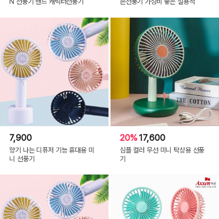
N 선풍기 핸드 캐릭터선풍기
손선풍기 가성비 좋은 실용적
7,900
20%
17,600
향기 나는 디퓨저 기능 휴대용 미
심플 컬러 무선 미니 탁상용 선풍
니 선풍기
기