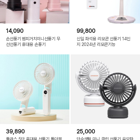
14,090
99,800
손선풍기 범피거치미니선풍기 무
신일 좌석용 리모콘 선풍기 14인
선선풍기 휴대용 손풍기
지 2024년 리모콘기능
39,890
25,000
풀라스 5단 휴대용 선풍기 폴더블
단순생활 미니 클립 선풍기 유모차