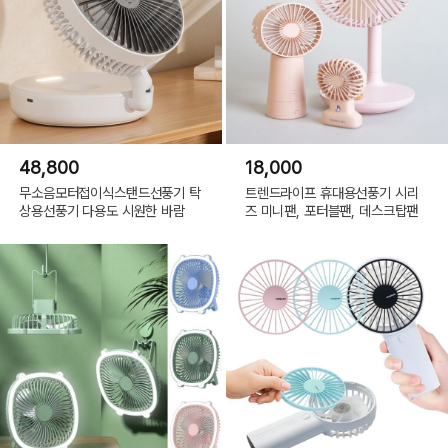
48,800
18,000
무소음모터접이식스탠드선풍기 탁
트렌드라이프 휴대용선풍기 시리
상용선풍기 다용도 시원한 바람
즈 미니팬, 포터블팬, 데스크탑팬