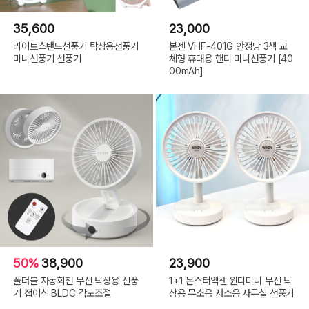
35,600
23,000
라이트스탠드선풍기 탁상용선풍기
본젠 VHF-401G 안정망 3색 교
미니선풍기 선풍기
체형 휴대용 핸디 미니선풍기 [40
00mAh]
50%
38,900
23,900
폴더블 자동회전 무선 탁상용 선풍
1+1 몬스터엑센 윈디미니 무선 탁
기 접이식 BLDC 각도조절
상용 무소음 저소음 사무실 선풍기