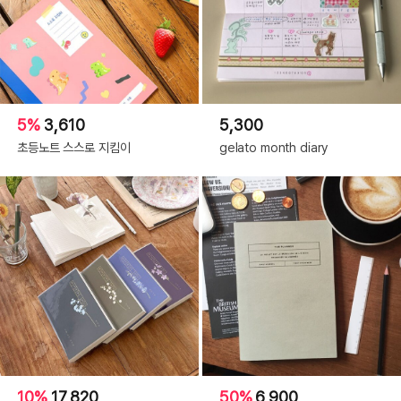
5%
3,610
5,300
초등노트 스스로 지킴이
gelato month diary
10%
17,820
50%
6,900