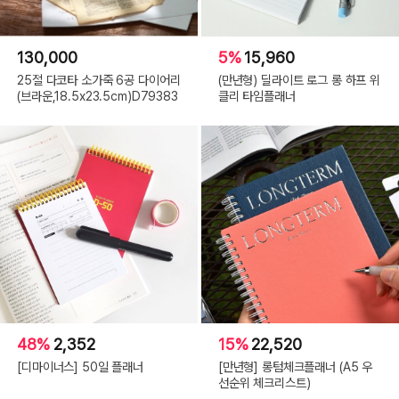
130,000
5%
15,960
25절 다코타 소가죽 6공 다이어리
(만년형) 딜라이트 로그 롱 하프 위
(브라운,18.5x23.5cm)D79383
클리 타임플래너
48%
2,352
15%
22,520
[디마이너스] 50일 플래너
[만년형] 롱텀체크플래너 (A5 우
선순위 체크리스트)