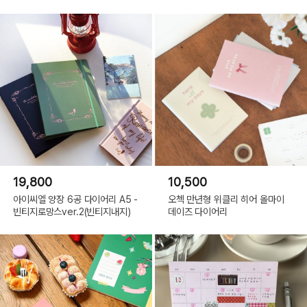
19,800
10,500
아이씨엘 양장 6공 다이어리 A5 -
오첵 만년형 위클리 히어 올마이
빈티지로망스ver.2(빈티지내지)
데이즈 다이어리