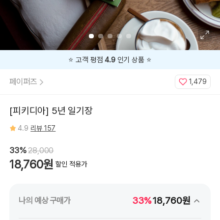
지금
33%
할인 중 🔥
페이퍼즈
1,479
[피키디아] 5년 일기장
4.9
리뷰 157
33%
28,000
18,760원
할인 적용가
33%
18,760원
나의 예상 구매가