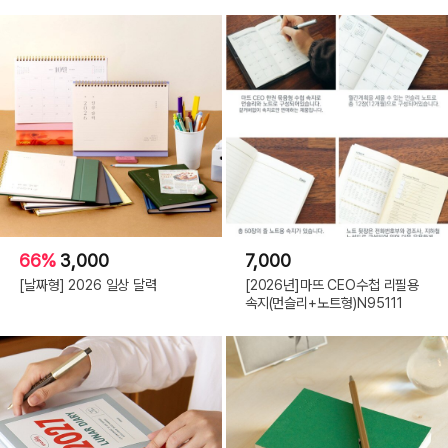
66%
3,000
7,000
[날짜형] 2026 일상 달력
[2026년]마뜨 CEO수첩 리필용
속지(먼슬리+노트형)N95111