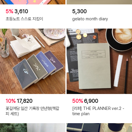
5%
3,610
5,300
초등노트 스스로 지킴이
gelato month diary
10%
17,820
50%
6,900
꽃길여담 일간 기록장 만년형(책갈
[리퍼] THE PLANNER ver.2 -
피 세트)
time plan