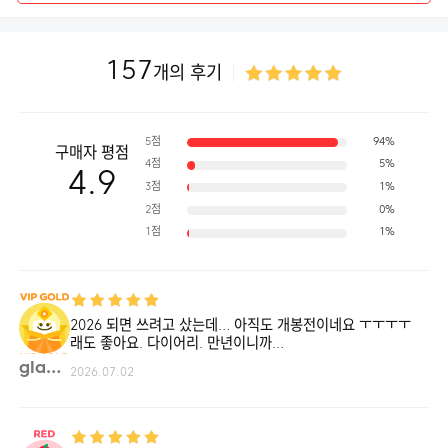
157
개의 후기
5점
94%
구매자 평점
4점
5%
4.9
3점
1%
2점
0%
1점
1%
2026 되면 쓰려고 샀는데… 아직도 개봉전이네요 ㅜㅜㅜㅜ
래도 좋아요. 다이어리. 만년이니까…
glad**
2026.07.02