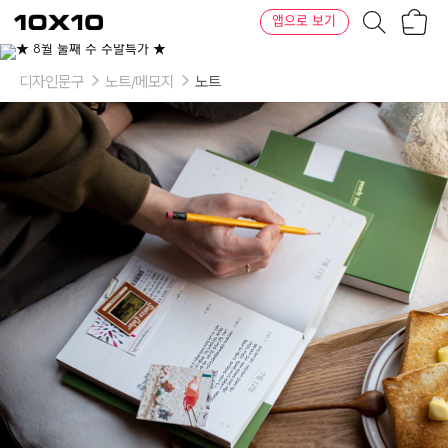
장
텐
앱으로 보기
바
바
구
이
니
텐
디자인문구
노트/메모지
노트