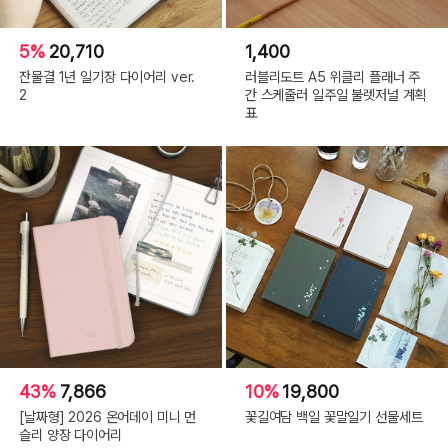
5%
20,710
1,400
잔물결 1년 일기장 다이어리 ver.
러블리도트 A5 위클리 플래너 주
2
간 스케줄러 일주일 불렛저널 계획
표
43%
7,866
10%
19,800
[날짜형] 2026 온어데이 미니 먼
꽃길여담 백일 꽃말일기 선물세트
슬리 양장 다이어리