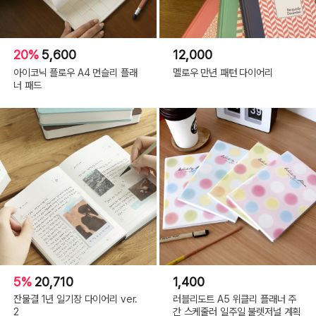
20%
5,600
12,000
아이코닉 플로우 A4 먼슬리 플래
멜로우 만년 패턴 다이어리
너 패드
5%
20,710
1,400
잔물결 1년 일기장 다이어리 ver.
러블리도트 A5 위클리 플래너 주
2
간 스케줄러 일주일 불렛저널 계획