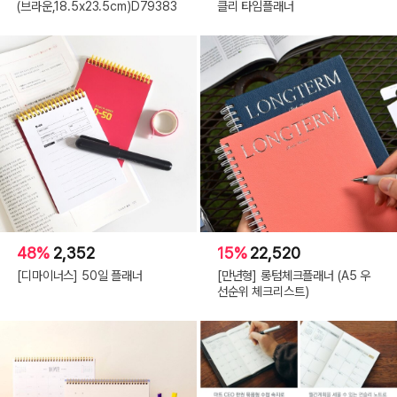
(브라운,18.5x23.5cm)D79383
클리 타임플래너
48%
2,352
15%
22,520
[디마이너스] 50일 플래너
[만년형] 롱텀체크플래너 (A5 우
선순위 체크리스트)