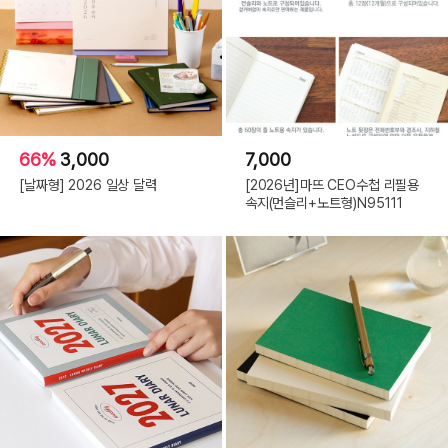
66%
3,000
7,000
[날짜형] 2026 일상 달력
[2026년]마뜨 CEO수첩 리필용
속지(먼슬리+노트형)N95111