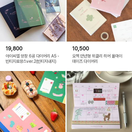
19,800
10,500
아이씨엘 양장 6공 다이어리 A5 -
오첵 만년형 위클리 히어 올마이
빈티지로망스ver.2(빈티지내지)
데이즈 다이어리