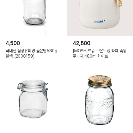
4,500
42,800
국내산 삼광유리병 높은병580g
[MOSH]모슈 보온보냉 라떼 죽통
블랙_(2008159)
푸드자 480ml 화이트