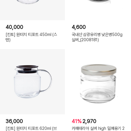
40,000
4,600
[킨토] 원터치 티포트 450ml (스
국내산 삼광유리병 낮은병500g
텐)
실버_(2008181)
36,000
41%
2,970
[킨토] 원터치 티포트 620ml (브
카페테리아 실버 high 밀폐용기 2