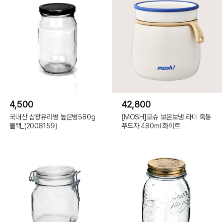
4,500
42,800
국내산 삼광유리병 높은병580g
[MOSH]모슈 보온보냉 라떼 죽통
블랙_(2008159)
푸드자 480ml 화이트