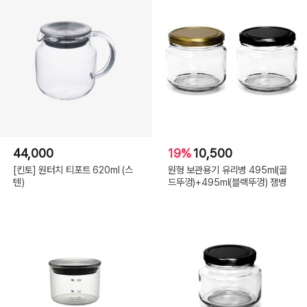
44,000
19%
10,500
[킨토] 원터치 티포트 620ml (스
원형 보관용기 유리병 495ml(골
텐)
드뚜껑)+495ml(블랙뚜껑) 잼병