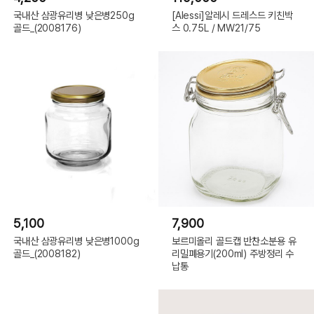
국내산 삼광유리병 낮은병250g
[Alessi]알레시 드레스드 키친박
골드_(2008176)
스 0.75L / MW21/75
5,100
7,900
국내산 삼광유리병 낮은병1000g
보르미올리 골드캡 반찬소분용 유
골드_(2008182)
리밀폐용기(200ml) 주방정리 수
납통