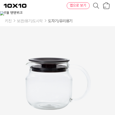
장
텐
앱으로 보기
바
바
구
이
니
텐
키친
보관/용기/도시락
도자기/유리용기