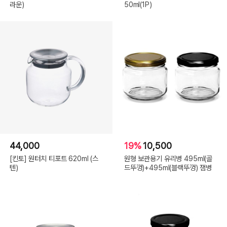
라운)
50ml(1P)
44,000
19%
10,500
[킨토] 원터치 티포트 620ml (스
원형 보관용기 유리병 495ml(골
텐)
드뚜껑)+495ml(블랙뚜껑) 잼병