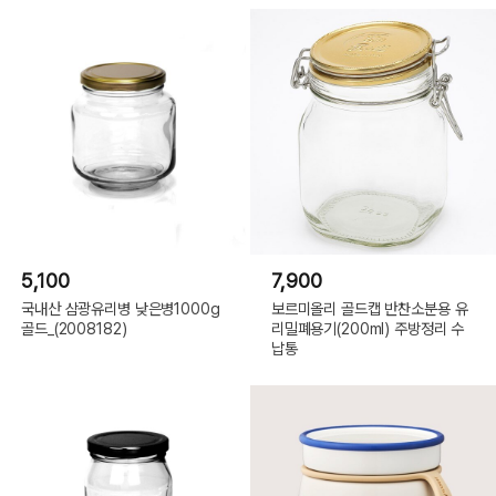
5,100
7,900
국내산 삼광유리병 낮은병1000g
보르미올리 골드캡 반찬소분용 유
골드_(2008182)
리밀폐용기(200ml) 주방정리 수
납통