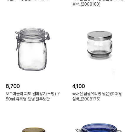
블랙_(2008180)
8,700
4,100
보르미올리 피도 밀폐용기(투명) 7
국내산 삼광유리병 낮은병100g
50ml 유리병 잼병 원두보관
실버_(2008175)