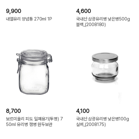
9,900
4,600
내열유리 양념통 270ml 1P
국내산 삼광유리병 낮은병500g
블랙_(2008180)
8,700
4,100
보르미올리 피도 밀폐용기(투명) 7
국내산 삼광유리병 낮은병100g
50ml 유리병 잼병 원두보관
실버_(2008175)