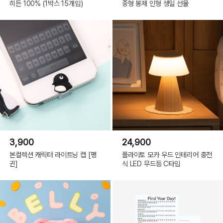
히든 100% (1박스 15개입)
중형 봉제 인형 생일 선물
3,900
24,900
본컬렉션 캐릭터 라이트닝 캡 [펭
플라이토 모카 우드 인테리어 충전
귄]
식 LED 무드등 C타입