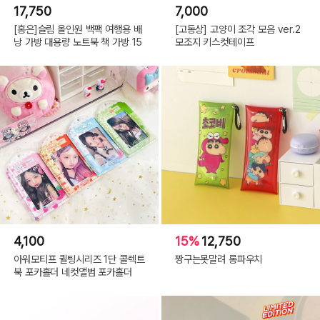
17,750
7,000
[홍은]슬림 올인원 백팩 여행용 배
[고동상] 고양이 조각 모음 ver.2
낭 가방 대용량 노트북 책 가방 15
모조지 키스컷테이프
4,100
15%
12,750
아워모티프 퀼팅시리즈 1단 콜렉트
짱구는못말려 롱파우치
북 포카홀더 네컷앨범 포카홀더