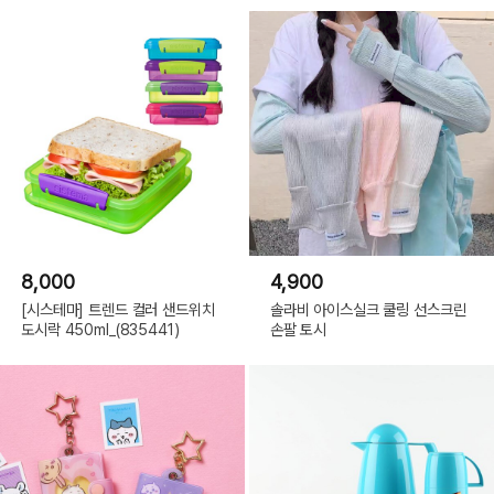
8,000
4,900
[시스테마] 트렌드 컬러 샌드위치
솔라비 아이스실크 쿨링 선스크린
도시락 450ml_(835441)
손팔 토시