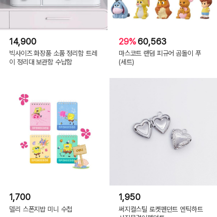
14,900
29%
60,563
빅사이즈 화장품 소품 정리함 트레
마스코트 랜덤 피규어 곰돌이 푸
이 정리대 보관함 수납함
(세트)
1,700
1,950
델리 스폰지밥 미니 수첩
써지컬스틸 로켓펜던트 엔틱하트