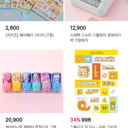
2,800
12,900
[카키즈] 패치패치 스티커 (7종)
드레텍 스누피 스톱워치 공부타이
머 스탑워치
20,900
34%
998
캐치티니핑 캐릭터 칭찬도장 스탬
스튜디오 달고나 - 다꾸 스티커