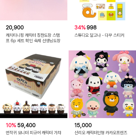
20,900
34%
998
캐치티니핑 캐릭터 칭찬도장 스탬
스튜디오 달고나 - 다꾸 스티커
프 6p 세트 확인 숙제 선생님도장
10%
59,400
15,000
먼작귀 모니터 피규어 캐릭터 가챠
산리오 캐릭터인형 카카오프렌즈