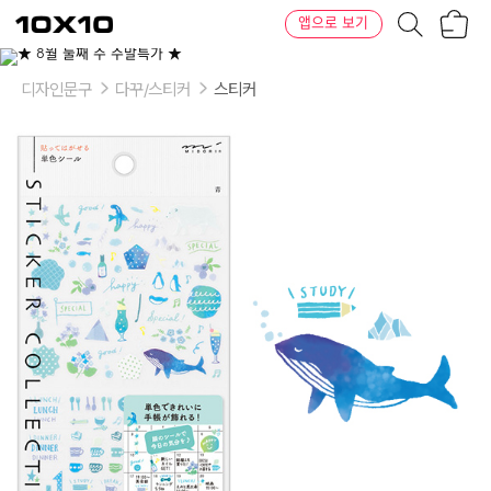
장
텐
앱으로 보기
바
바
구
이
니
텐
디자인문구
다꾸/스티커
스티커