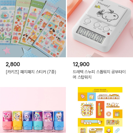
2,800
12,900
[카키즈] 패치패치 스티커 (7종)
드레텍 스누피 스톱워치 공부타이
머 스탑워치