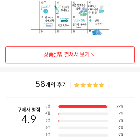
상품설명 펼쳐서 보기
58
개의 후기
5점
97%
구매자 평점
4점
2%
4.9
3점
2%
2점
0%
1점
0%