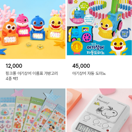
12,000
45,000
핑크퐁 아기상어 이름표 가방고리
아기상어 자동 도미노
4종 택1