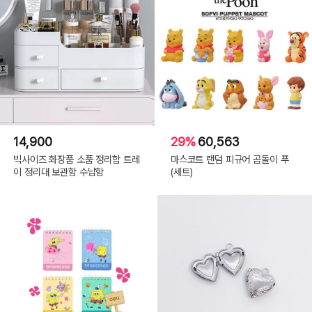
14,900
29%
60,563
빅사이즈 화장품 소품 정리함 트레
마스코트 랜덤 피규어 곰돌이 푸
이 정리대 보관함 수납함
(세트)