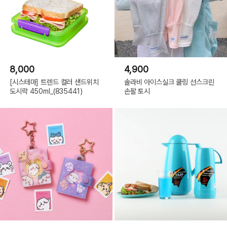
8,000
4,900
[시스테마] 트렌드 컬러 샌드위치
솔라비 아이스실크 쿨링 선스크린
도시락 450ml_(835441)
손팔 토시