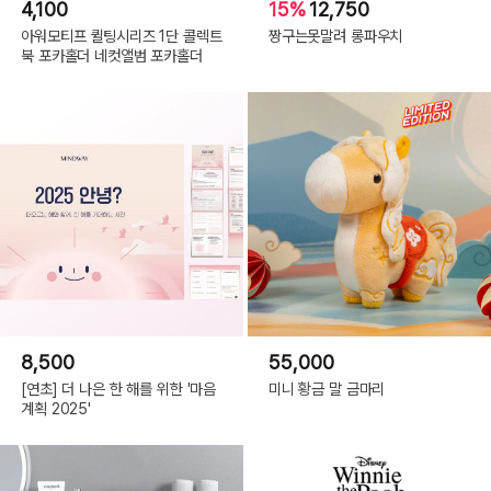
4,100
15%
12,750
아워모티프 퀼팅시리즈 1단 콜렉트
짱구는못말려 롱파우치
북 포카홀더 네컷앨범 포카홀더
8,500
55,000
[연초] 더 나은 한 해를 위한 '마음
미니 황금 말 금마리
계획 2025'