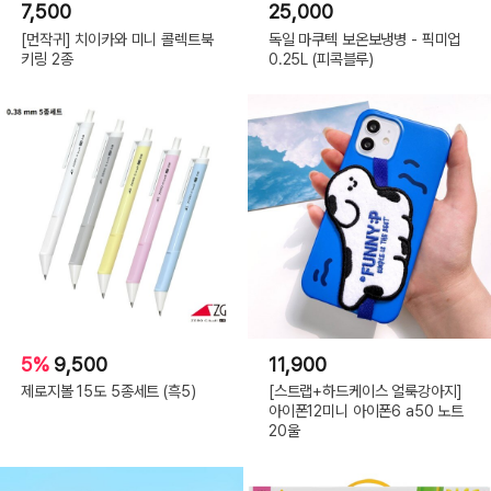
7,500
25,000
[먼작귀] 치이카와 미니 콜렉트북
독일 마쿠텍 보온보냉병 - 픽미업
키링 2종
0.25L (피콕블루)
5%
9,500
11,900
제로지볼 15도 5종세트 (흑5)
[스트랩+하드케이스 얼룩강아지]
아이폰12미니 아이폰6 a50 노트
20울