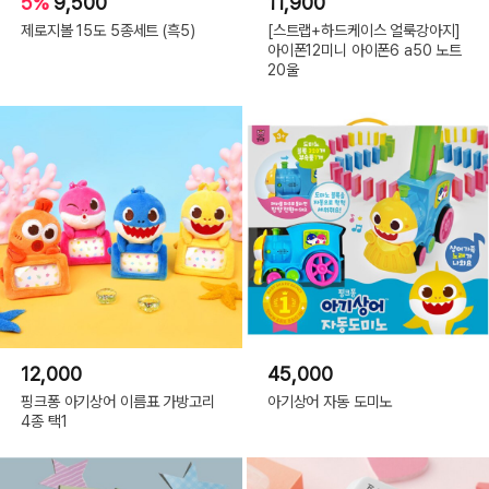
5%
9,500
11,900
제로지볼 15도 5종세트 (흑5)
[스트랩+하드케이스 얼룩강아지]
아이폰12미니 아이폰6 a50 노트
20울
12,000
45,000
핑크퐁 아기상어 이름표 가방고리
아기상어 자동 도미노
4종 택1