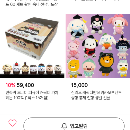
프 6p 세트 확인 숙제 선생님도장
10%
59,400
15,000
먼작귀 모니터 피규어 캐릭터 가챠
산리오 캐릭터인형 카카오프렌즈
히든 100% (1박스 15개입)
중형 봉제 인형 생일 선물
입고알림