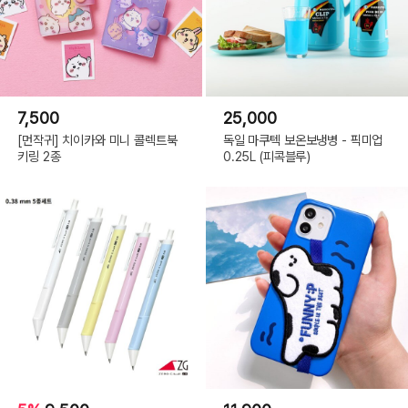
7,500
25,000
[먼작귀] 치이카와 미니 콜렉트북
독일 마쿠텍 보온보냉병 - 픽미업
키링 2종
0.25L (피콕블루)