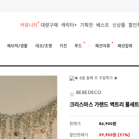
커뮤니티
대량구매
캐릭터+
기획전
베스트
신상품
할인
패브릭/생활
데코/조명
키친
푸드
패션의류
패션잡화
BEBEDECO
크리스마스 가랜드 벽트리 풀세트 
판매가
86,900원
할인판매가
59,900원 [31%]