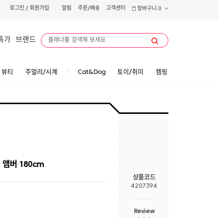
로그인
/
회원가입
알림
주문/배송
고객센터
장바구니
0
특가
브랜드
뷰티
주얼리/시계
Cat&Dog
토이/취미
캠핑
앰버 180cm
상품코드
4207394
Review