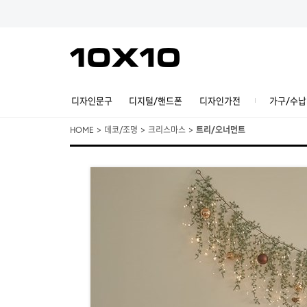
디자인문구
디지털/핸드폰
디자인가전
가구/수납
HOME
>
데코/조명
>
크리스마스
>
트리/오너먼트