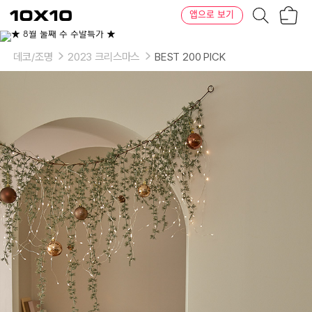
장
텐
앱으로 보기
바
바
구
이
이
니
텐
상
품
데코/조명
2023 크리스마스
BEST 200 PICK
의
옵
션
-
사
이
즈:
120cm