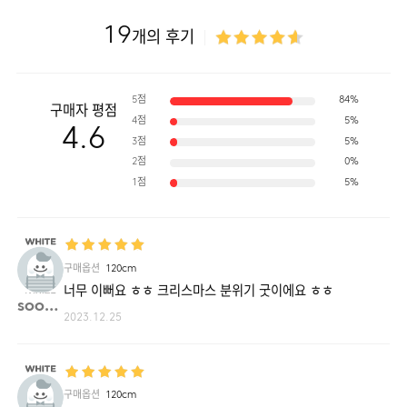
19
개의 후기
5점
84%
구매자 평점
4점
5%
4.6
3점
5%
2점
0%
1점
5%
구매옵션
120cm
너무 이뻐요 ㅎㅎ 크리스마스 분위기 굿이에요 ㅎㅎ
soo52**
2023.12.25
구매옵션
120cm