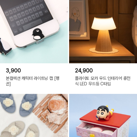
3,900
24,900
본컬렉션 캐릭터 라이트닝 캡 [펭
플라이토 모카 우드 인테리어 충전
귄]
식 LED 무드등 C타입