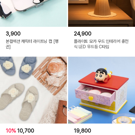
3,900
24,900
본컬렉션 캐릭터 라이트닝 캡 [펭
플라이토 모카 우드 인테리어 충전
귄]
식 LED 무드등 C타입
10%
10,700
19,800