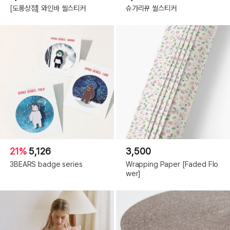
[도롱상점] 와인바 씰스티커
슈가리뀨 씰스티커
21%
5,126
3,500
3BEARS badge series
Wrapping Paper [Faded Flo
wer]