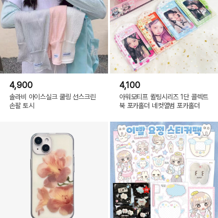
4,900
4,100
솔라비 아이스실크 쿨링 선스크린
아워모티프 퀼팅시리즈 1단 콜렉트
손팔 토시
북 포카홀더 네컷앨범 포카홀더