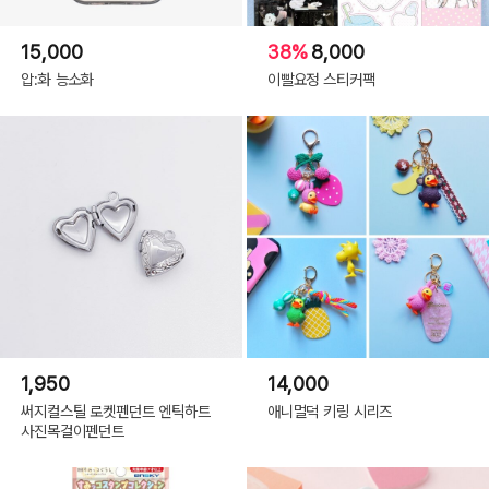
15,000
38%
8,000
압:화 능소화
이빨요정 스티커팩
1,950
14,000
써지컬스틸 로켓펜던트 엔틱하트
애니멀덕 키링 시리즈
사진목걸이펜던트