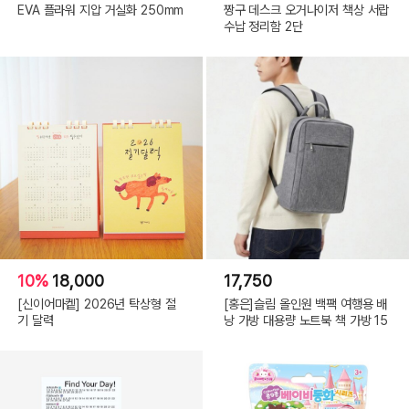
EVA 플라워 지압 거실화 250mm
짱구 데스크 오거나이저 책상 서랍
수납 정리함 2단
10%
18,000
17,750
[신이어마켙] 2026년 탁상형 절
[홍은]슬림 올인원 백팩 여행용 배
기 달력
낭 가방 대용량 노트북 책 가방 15