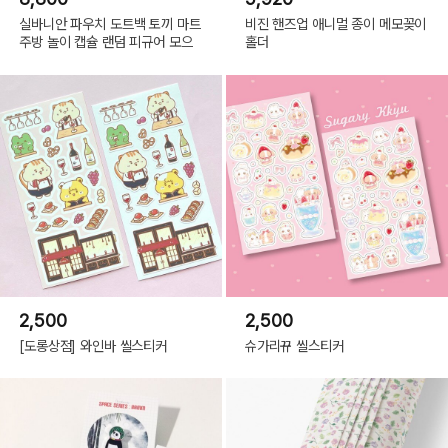
실바니안 파우치 도트백 토끼 마트
비진 핸즈업 애니멀 종이 메모꽂이
주방 놀이 캡슐 랜덤 피규어 모으
홀더
2,500
2,500
[도롱상점] 와인바 씰스티커
슈가리뀨 씰스티커