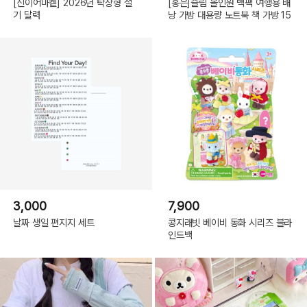
[신이어마켙] 2026년 탁상형 절
[홍은]슬림 올인원 백팩 여행용 배
기 달력
낭 가방 대용량 노트북 책 가방 15
3,000
7,900
날짜 생일 편지지 세트
콩지래빗 베이비 동화 시리즈 블라
인드백