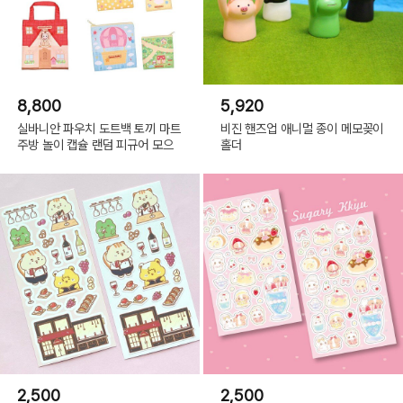
8,800
5,920
실바니안 파우치 도트백 토끼 마트
비진 핸즈업 애니멀 종이 메모꽂이
주방 놀이 캡슐 랜덤 피규어 모으
홀더
2,500
2,500