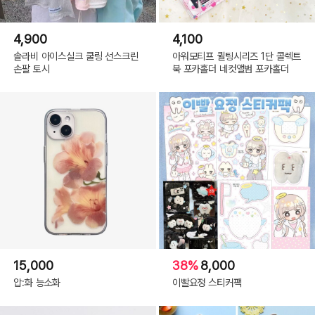
4,900
4,100
솔라비 아이스실크 쿨링 선스크린
아워모티프 퀼팅시리즈 1단 콜렉트
손팔 토시
북 포카홀더 네컷앨범 포카홀더
15,000
38%
8,000
압:화 능소화
이빨요정 스티커팩