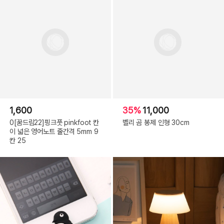
1,600
35%
11,000
0[꿈드림22]핑크풋 pinkfoot 칸
벨리 곰 봉제 인형 30cm
이 넓은 영어노트 줄간격 5mm 9
칸 25