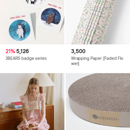
21%
5,126
3,500
3BEARS badge series
Wrapping Paper [Faded Flo
wer]