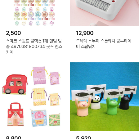
2,500
12,900
스미코 스탬프 콜렉션 1개 랜덤 발
드레텍 스누피 스톱워치 공부타이
송 4970381800734 굿즈 엔스
머 스탑워치
카이
8,800
5,920