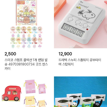
2,500
12,900
스미코 스탬프 콜렉션 1개 랜덤 발
드레텍 스누피 스톱워치 공부타이
송 4970381800734 굿즈 엔스
머 스탑워치
카이