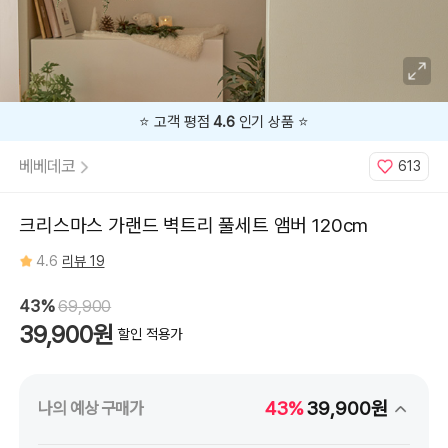
지금
43%
할인 중 🔥
베베데코
613
크리스마스 가랜드 벽트리 풀세트 앰버 120cm
4.6
리뷰 19
43%
69,900
39,900원
할인 적용가
43%
39,900원
나의 예상 구매가