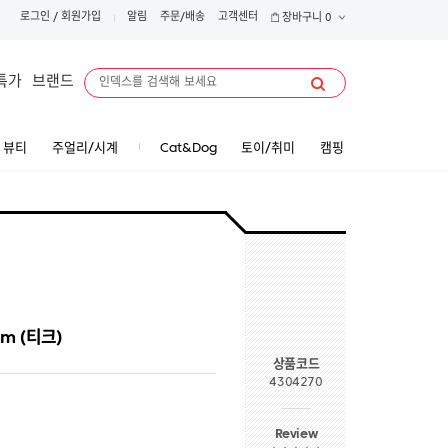
로그인
/
회원가입
알림
주문/배송
고객센터
장바구니
0
특가
브랜드
뷰티
주얼리/시계
Cat&Dog
토이/취미
캠핑
m (티크)
상품코드
4304270
Review