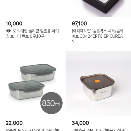
10,000
97,100
비비또 막대형 실리콘 얼음틀 아이
[에피큐리언] 솔트박스 체리/슬레
스 트레이 큐브 6구,10구
이트 C0424EPTE EPICUREA
N
22,000
34,000
올품락 포스코 STS304 스텐밀폐
레벤호프 스텐 316 밀폐용기 정사