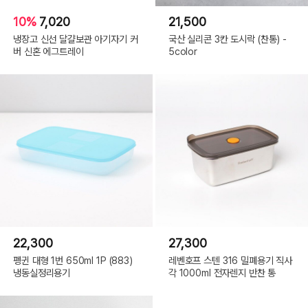
10%
7,020
21,500
냉장고 신선 달걀보관 아기자기 커
국산 실리콘 3칸 도시락 (찬통) -
버 신혼 에그트레이
5color
22,300
27,300
펭귄 대형 1번 650ml 1P (883)
레벤호프 스텐 316 밀폐용기 직사
냉동실정리용기
각 1000ml 전자렌지 반찬 통