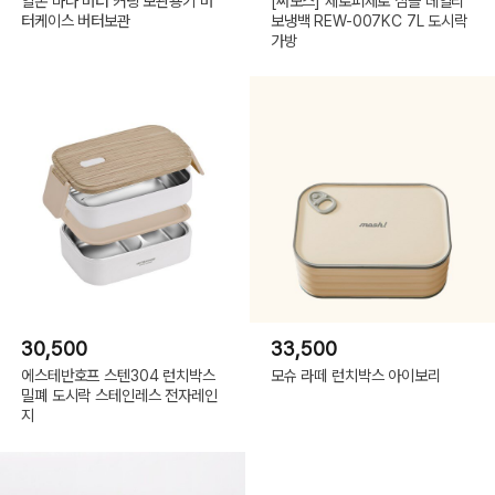
일본 마나 버터 커팅 보관용기 버
[써모스] 제로퍼제로 심플 데일리
터케이스 버터보관
보냉백 REW-007KC 7L 도시락
가방
30,500
33,500
에스테반호프 스텐304 런치박스
모슈 라떼 런치박스 아이보리
밀폐 도시락 스테인레스 전자레인
지