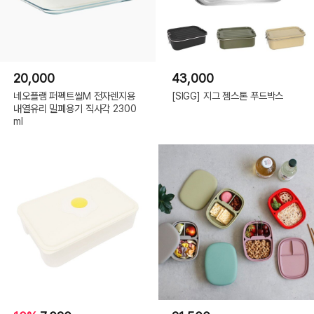
20,000
43,000
네오플램 퍼펙트씰M 전자렌지용
[SIGG] 지그 젬스톤 푸드박스
내열유리 밀폐용기 직사각 2300
ml