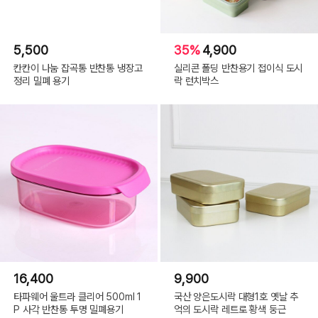
5,500
35%
4,900
칸칸이 나눔 잡곡통 반찬통 냉장고
실리콘 폴딩 반찬용기 접이식 도시
정리 밀폐 용기
락 런치박스
16,400
9,900
타파웨어 울트라 클리어 500ml 1
국산 양은도시락 대형1호 옛날 추
P 사각 반찬통 투명 밀폐용기
억의 도시락 레트로 황색 둥근