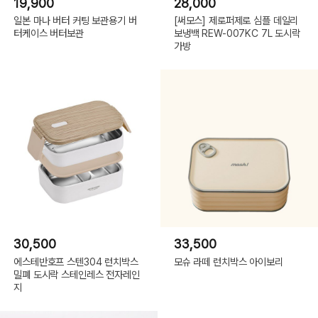
19,900
28,000
일본 마나 버터 커팅 보관용기 버
[써모스] 제로퍼제로 심플 데일리
터케이스 버터보관
보냉백 REW-007KC 7L 도시락
가방
30,500
33,500
에스테반호프 스텐304 런치박스
모슈 라떼 런치박스 아이보리
밀폐 도시락 스테인레스 전자레인
지