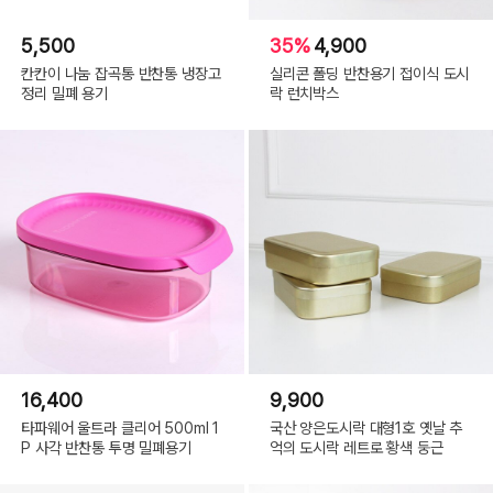
5,500
35%
4,900
칸칸이 나눔 잡곡통 반찬통 냉장고
실리콘 폴딩 반찬용기 접이식 도시
정리 밀폐 용기
락 런치박스
16,400
9,900
타파웨어 울트라 클리어 500ml 1
국산 양은도시락 대형1호 옛날 추
P 사각 반찬통 투명 밀폐용기
억의 도시락 레트로 황색 둥근