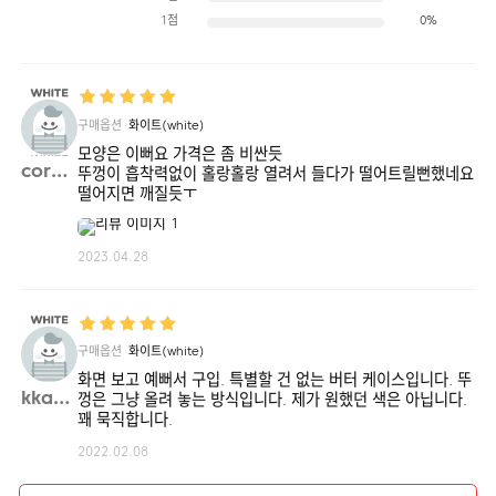
1점
0%
구매옵션
화이트(white)
모양은 이뻐요 가격은 좀 비싼듯
cora0**
뚜껑이 흡착력없이 홀랑홀랑 열려서 들다가 떨어트릴뻔했네요
떨어지면 깨질듯ㅜ
2023.04.28
구매옵션
화이트(white)
화면 보고 예뻐서 구입. 특별할 건 없는 버터 케이스입니다. 뚜
kka03**
껑은 그냥 올려 놓는 방식입니다. 제가 원했던 색은 아닙니다.
꽤 묵직합니다.
2022.02.08