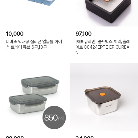
10,000
97,100
비비또 막대형 실리콘 얼음틀 아이
[에피큐리언] 솔트박스 체리/슬레
스 트레이 큐브 6구,10구
이트 C0424EPTE EPICUREA
N