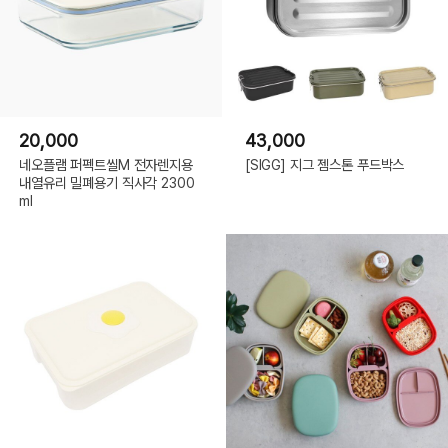
20,000
43,000
네오플램 퍼펙트씰M 전자렌지용
[SIGG] 지그 젬스톤 푸드박스
내열유리 밀폐용기 직사각 2300
ml