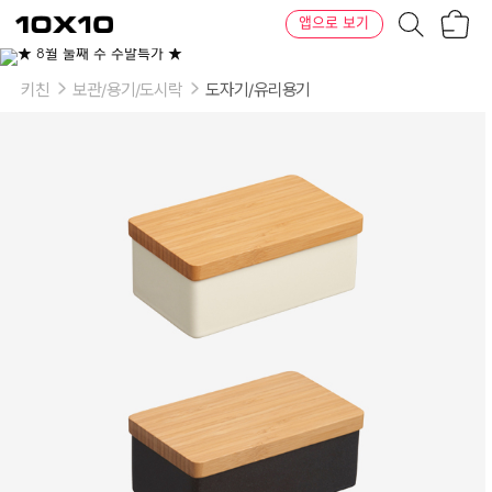
장
텐
앱으로 보기
바
바
구
이
이
니
텐
상
품
키친
보관/용기/도시락
도자기/유리용기
의
옵
션
-
색
상:
블
랙
(black),
화
이
트
(white)