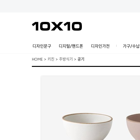
디자인문구
디지털/핸드폰
디자인가전
가구/수납
HOME
>
키친
>
주방식기
>
공기