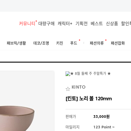
커뮤니티
대량구매
캐릭터+
기획전
베스트
신상품
할인
패브릭/생활
데코/조명
키친
푸드
패션의류
패션잡화
KINTO
[킨토] 노리 볼 120mm
판매가
33,000원
마일리지
123 Point ~