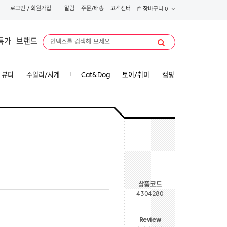
로그인
/
회원가입
알림
주문/배송
고객센터
장바구니
0
특가
브랜드
뷰티
주얼리/시계
Cat&Dog
토이/취미
캠핑
상품코드
4304280
Review