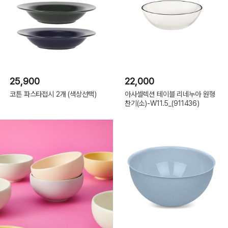
25,900
22,000
코튼 파스타접시 2개 (색상선택)
아사셀렉션 테이블 리네누아 원형
찬기(소)-W11.5_(911436)