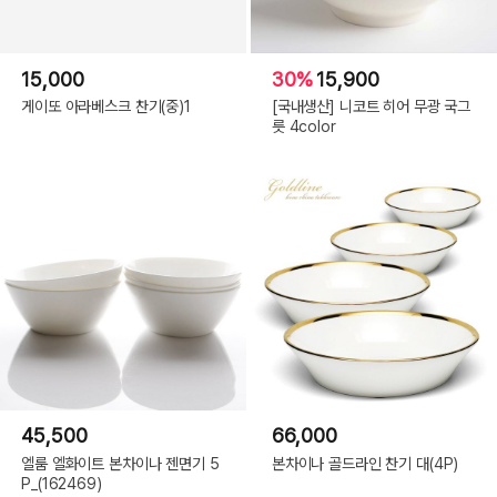
15,000
30%
15,900
게이또 아라베스크 찬기(중)1
[국내생산] 니코트 히어 무광 국그
릇 4color
45,500
66,000
엘룸 엘화이트 본차이나 젠면기 5
본차이나 골드라인 찬기 대(4P)
P_(162469)