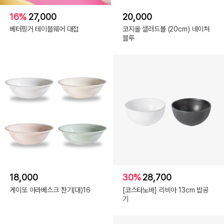
16%
27,000
20,000
베터핑거 테이블웨어 대접
코지올 샐러드볼 (20cm) 네이쳐
블루
18,000
30%
28,700
게이또 아라베스크 찬기(대)16
[코스타노바] 리비아 13cm 밥공
기