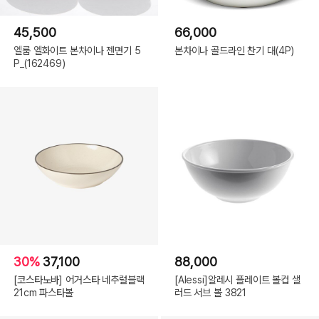
45,500
66,000
엘룸 엘화이트 본차이나 젠면기 5
본차이나 골드라인 찬기 대(4P)
P_(162469)
30%
37,100
88,000
[코스타노바] 어거스타 네추럴블랙
[Alessi]알레시 플레이트 볼컵 샐
21cm 파스타볼
러드 서브 볼 3821