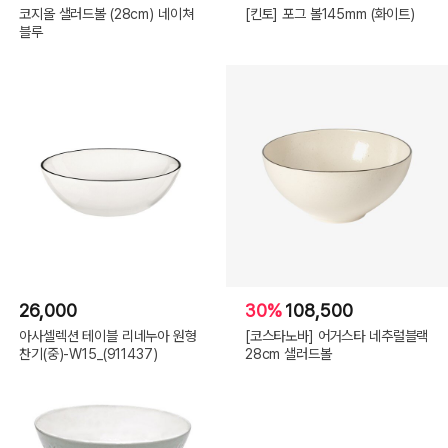
코지올 샐러드볼 (28cm) 네이쳐
[킨토] 포그 볼145mm (화이트)
블루
26,000
30%
108,500
아사셀렉션 테이블 리네누아 원형
[코스타노바] 어거스타 네추럴블랙
찬기(중)-W15_(911437)
28cm 샐러드볼