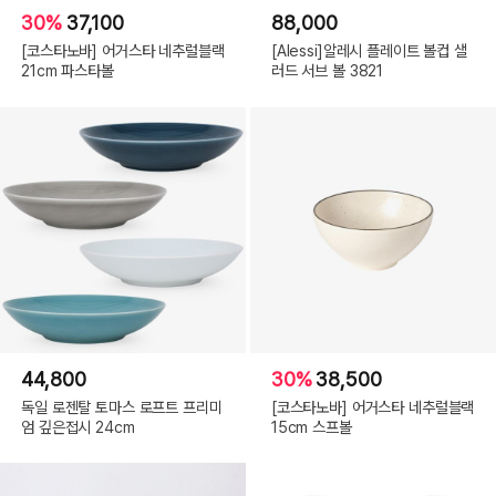
30%
37,100
88,000
[코스타노바] 어거스타 네추럴블랙
[Alessi]알레시 플레이트 볼컵 샐
21cm 파스타볼
러드 서브 볼 3821
44,800
30%
38,500
독일 로젠탈 토마스 로프트 프리미
[코스타노바] 어거스타 네추럴블랙
엄 깊은접시 24cm
15cm 스프볼