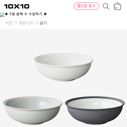
장
텐
앱으로 보기
바
바
구
이
이
니
텐
상
품
키친
주방식기
공기
의
옵
션
-
색
상:
화
이
트,
얼
스
그
레
이