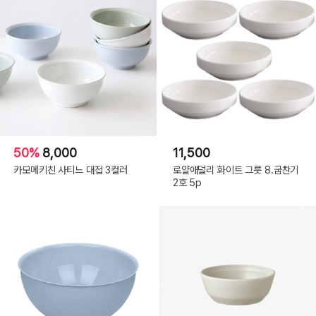
50%
8,000
11,500
카모메키친 사티느 대접 3컬러
로얄애덜리 화이트 그릇 8.굽찬기
2호 5p