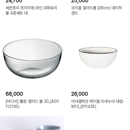
24,700
25,000
세븐프리 프리미엄 라인 강화유리
코지올 샐러드볼 (28cm) 네이쳐
볼 4종세트 대
샌드
68,000
26,000
[비디비] 풀문 샐러드 볼 30_(400
아사셀렉션 테이블 리네누아 대접-
112156)
W13_(911435)