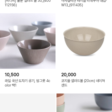
[비디비] 풀문 샐러드 볼 30_(400
아사셀렉션 테이블 리네누아 대접-
112156)
W13_(911435)
10,500
20,000
라일 국산 도자기 공기, 밥그릇 4c
코지올 샐러드볼 (20cm) 네이쳐
olor 택1
샌드