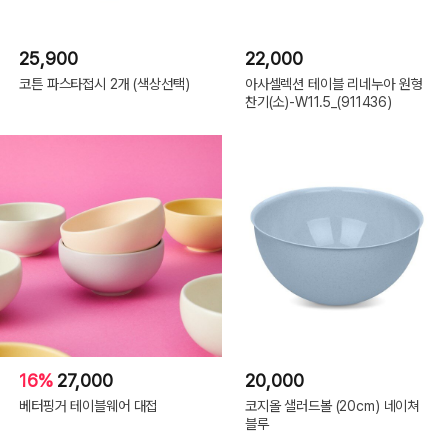
25,900
22,000
코튼 파스타접시 2개 (색상선택)
아사셀렉션 테이블 리네누아 원형
찬기(소)-W11.5_(911436)
16%
27,000
20,000
베터핑거 테이블웨어 대접
코지올 샐러드볼 (20cm) 네이쳐
블루