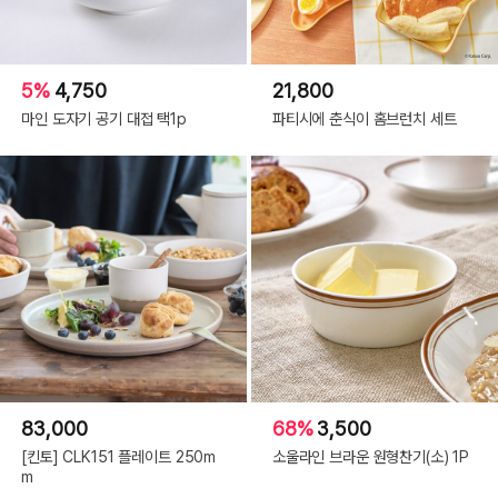
5%
4,750
21,800
마인 도자기 공기 대접 택1p
파티시에 춘식이 홈브런치 세트
83,000
68%
3,500
[킨토] CLK151 플레이트 250m
소울라인 브라운 원형찬기(소) 1P
m