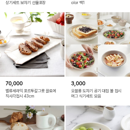
상기세트 보자기 선물포장
olor 택1
70,000
3,000
벨류세라믹 포르투갈그릇 끌로에
오블롱 도자기 공기 대접 볼 접시
직사각접시 43cm
머그 식기세트 모음