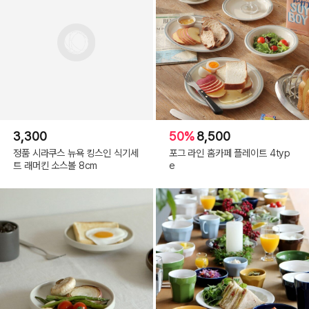
3,300
50%
8,500
정품 시라쿠스 뉴욕 킹스인 식기세
포그 라인 홈카페 플레이트 4typ
트 래머킨 소스볼 8cm
e