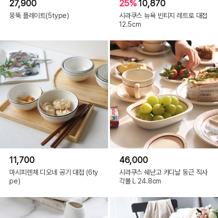
27,900
25%
10,870
뭉뚝 플레이트(5type)
시라쿠스 뉴욕 빈티지 레트로 대접
12.5cm
11,700
46,000
마시피렌체 디오네 공기 대접 (6ty
시라쿠스 쉐난고 카디날 둥근 직사
pe)
각볼 L 24.8cm