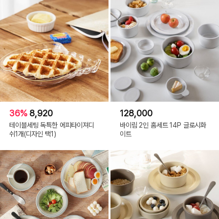
36%
8,920
128,000
테이블세팅 독특한 에피타이져디
바이림 2인 홈세트 14P 글로시화
쉬1개(디자인 택1)
이트