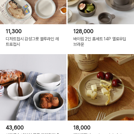
11,300
128,000
디저트접시 감성그릇 블루라인 레
바이림 2인 홈세트 14P 옐로우딥
트로접시
브라운
43,600
18,000