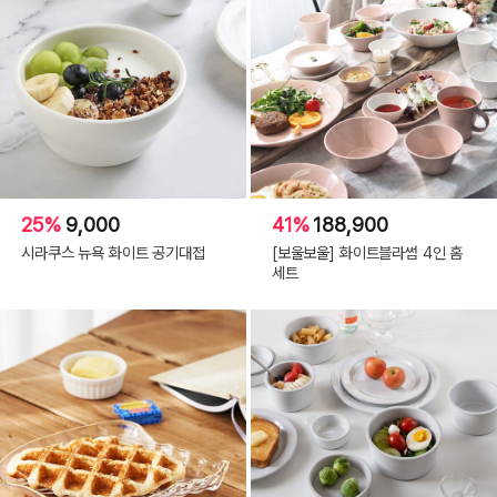
25%
9,000
41%
188,900
시라쿠스 뉴욕 화이트 공기대접
[보울보울] 화이트블라썸 4인 홈
세트