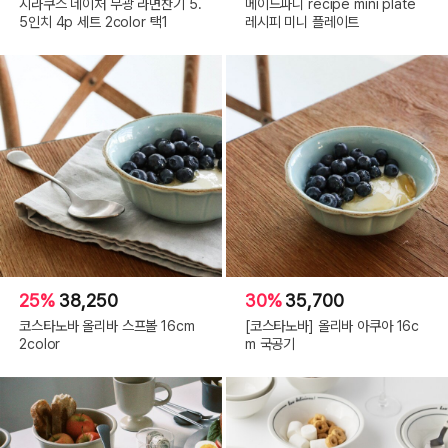
시라쿠스 네이처 무광 라면찬기 5.
메이드파니 recipe mini plate
5인치 4p 세트 2color 택1
레시피 미니 플레이트
25%
38,250
30%
35,700
코스타노바 올리바 스프볼 16cm
[코스타노바] 올리바 아쿠아 16c
2color
m 국공기