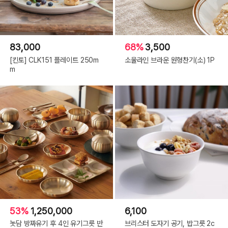
83,000
68%
3,500
[킨토] CLK151 플레이트 250m
소울라인 브라운 원형찬기(소) 1P
m
53%
1,250,000
6,100
놋담 방짜유기 후 4인 유기그릇 반
브리스터 도자기 공기, 밥그릇 2c