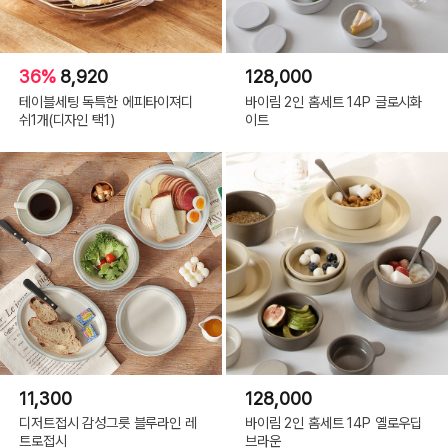
36%
8,920
128,000
테이블세팅 독특한 에피타이져디
바이림 2인 홈세트 14P 글로시화
쉬1개(디자인 택1)
이트
11,300
128,000
디저트접시 감성그릇 블루라인 레
바이림 2인 홈세트 14P 옐로우딥
트로접시
브라운