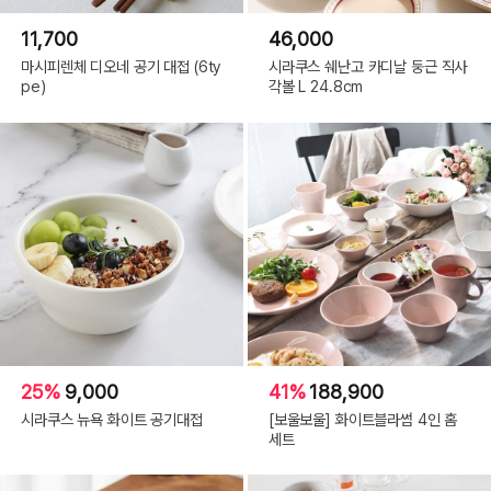
11,700
46,000
마시피렌체 디오네 공기 대접 (6ty
시라쿠스 쉐난고 카디날 둥근 직사
pe)
각볼 L 24.8cm
25%
9,000
41%
188,900
시라쿠스 뉴욕 화이트 공기대접
[보울보울] 화이트블라썸 4인 홈
세트