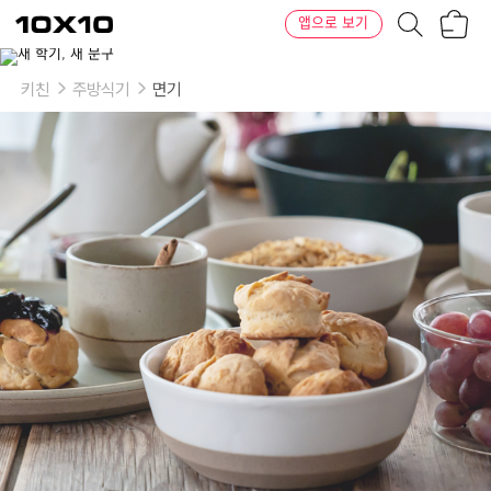
장
텐
앱으로 보기
바
바
구
이
이
니
텐
상
품
키친
주방식기
면기
의
옵
션
-
색
상:
화
이
트,
베
이
지,
핑
크,
블
랙