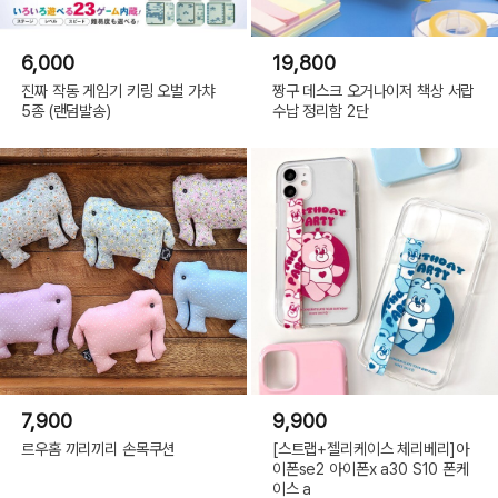
6,000
19,800
진짜 작동 게임기 키링 오벌 가챠
짱구 데스크 오거나이저 책상 서랍
5종 (랜덤발송)
수납 정리함 2단
7,900
9,900
르우홈 끼리끼리 손목쿠션
[스트랩+젤리케이스 체리베리]아
이폰se2 아이폰x a30 S10 폰케
이스 a