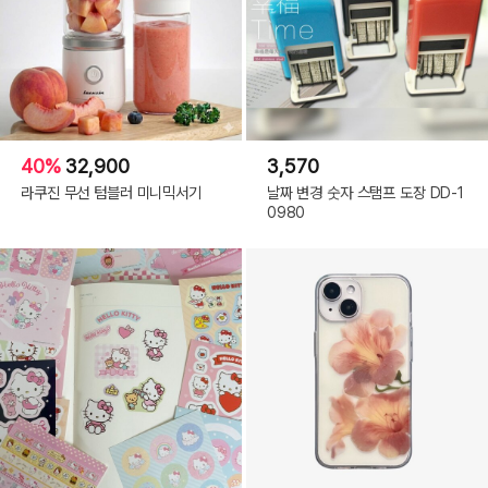
40%
32,900
3,570
라쿠진 무선 텀블러 미니믹서기
날짜 변경 숫자 스탬프 도장 DD-1
0980