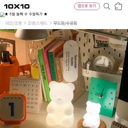
장
텐
앱으로 보기
바
바
구
이
이
니
텐
상
품
데코/조명
조명/스탠드
무드등/수유등
의
옵
션
-
색
상:
화
이
트,
화
이
트
레
인
보
우,
핑
크,
옐
로
우,
민
트,
퍼
플