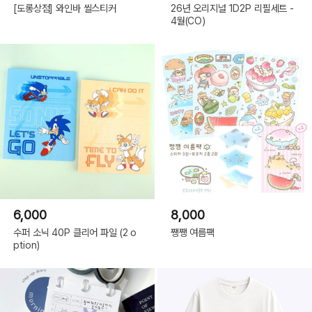
[도롱상점] 와인바 씰스티커
26년 오리지널 1D2P 리필세트 -
4월(CO)
6,000
8,000
수퍼 소닉 40P 클리어 파일 (2 o
쨍쨍 여름팩
ption)