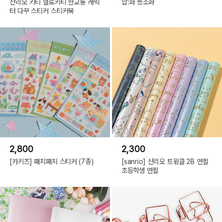
산리오 키티 헬로키티 한교동 캐릭
압:화 능소화
터 다꾸 스티커 스티커북
2,800
2,300
[카키즈] 패치패치 스티커 (7종)
[sanrio] 산리오 트윙클 2B 연필
초등학생 연필