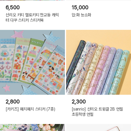
6,500
15,000
산리오 키티 헬로키티 한교동 캐릭
압:화 능소화
터 다꾸 스티커 스티커북
2,800
2,300
[카키즈] 패치패치 스티커 (7종)
[sanrio] 산리오 트윙클 2B 연필
초등학생 연필