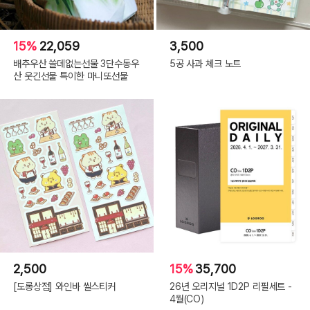
15%
22,059
3,500
배추우산 쓸데없는선물 3단수동우
5공 사과 체크 노트
산 웃긴선물 특이한 마니또선물
2,500
15%
35,700
[도롱상점] 와인바 씰스티커
26년 오리지널 1D2P 리필세트 -
4월(CO)