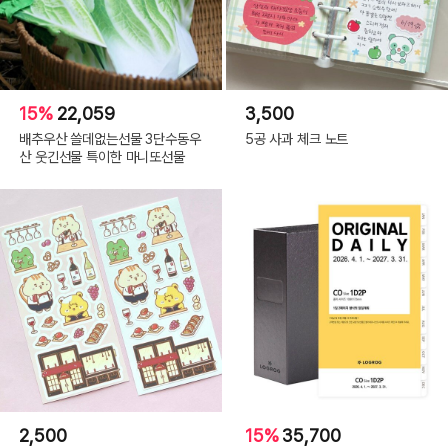
15%
22,059
3,500
배추우산 쓸데없는선물 3단수동우
5공 사과 체크 노트
산 웃긴선물 특이한 마니또선물
2,500
15%
35,700