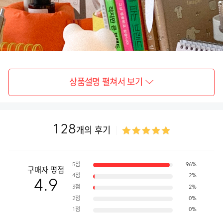
상품설명 펼쳐서 보기
128
개의 후기
5점
96%
구매자 평점
4점
2%
4.9
3점
2%
2점
0%
1점
0%