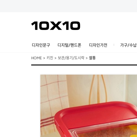
디자인문구
디지털/핸드폰
디자인가전
가구/수납
HOME
>
키친
>
보관/용기/도시락
>
쌀통