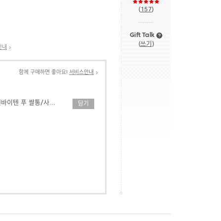
(
157
)
Gift Talk
(
쓰기
)
안내
함께 구매하면 좋아요!
서비스안내
[디즈니] 락앤락X텐바이텐 푸 쌀통/사료 보관함_10kg
담기