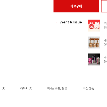
바로구매
Event & Issue
오
산
나
어
디
귀
기
(
)
Q&A
(
)
배송/교환/환불
추천상품
2
6