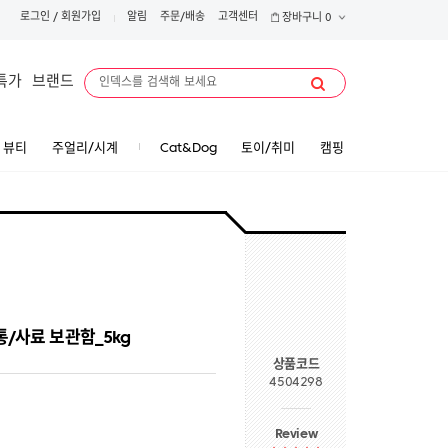
로그인
/
회원가입
알림
주문/배송
고객센터
장바구니
0
특가
브랜드
뷰티
주얼리/시계
Cat&Dog
토이/취미
캠핑
통/사료 보관함_5kg
상품코드
4504298
Review