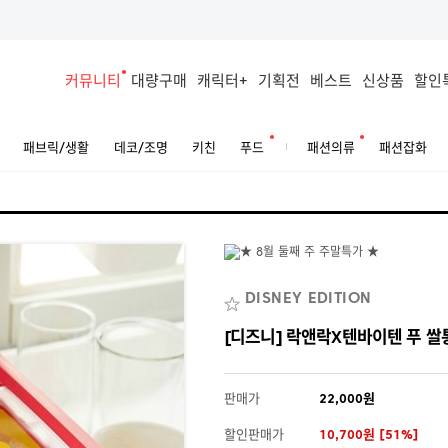
커뮤니티
대량구매
캐릭터+
기획전
베스트
신상품
할인
패브릭/생활
데코/조명
키친
푸드
패션의류
패션잡화
DISNEY EDITION
[디즈니] 락앤락X텐바이텐 푸 쌀
판매가
22,000원
할인판매가
10,700원 [51%]