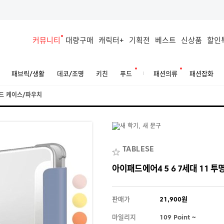
커뮤니티
대량구매
캐릭터+
기획전
베스트
신상품
할인
패브릭/생활
데코/조명
키친
푸드
패션의류
패션잡화
드 케이스/파우치
TABLESE
아이패드에어4 5 6 7세대 11 투명
판매가
21,900원
마일리지
109 Point ~