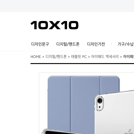
디자인문구
디지털/핸드폰
디자인가전
가구/수납
HOME
>
디지털/핸드폰
>
태블릿 PC
>
아이패드 액세서리
>
아이패