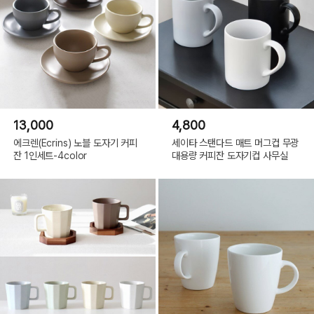
13,000
4,800
에크렌(Ecrins) 노블 도자기 커피
세이타 스탠다드 매트 머그컵 무광
잔 1인세트-4color
대용량 커피잔 도자기컵 사무실