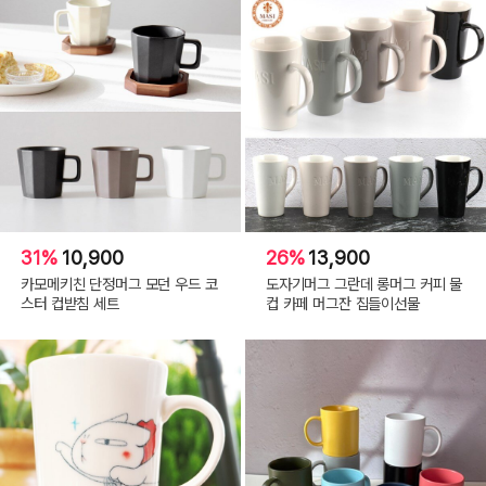
31%
10,900
26%
13,900
카모메키친 단정머그 모던 우드 코
도자기머그 그란데 롱머그 커피 물
스터 컵받침 세트
컵 카페 머그잔 집들이선물