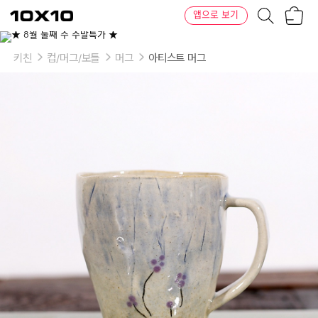
장
텐
앱으로 보기
바
바
구
이
니
텐
키친
컵/머그/보틀
머그
아티스트 머그