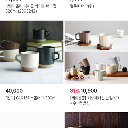
보르미올리 아이콘 화이트 머그컵
열두띠 머그(쥐)
320ml_(2393242)
40,000
31%
10,900
[킨토] CLK151 스몰머그 300ml
[세트상품] 카모메키친 단정머그
+우드컵받침