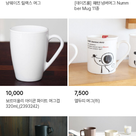
냥웨이즈 릴랙스 머그
[데이즈룸] 패턴 넘버머그 Numm
ber Mug 11종
10,000
7,500
보르미올리 아이콘 화이트 머그컵
열두띠 머그(쥐)
320ml_(2393242)