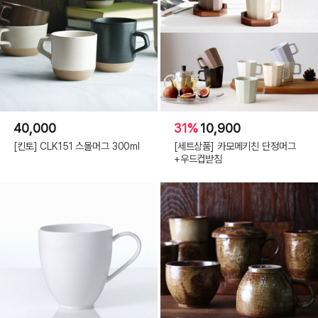
40,000
31%
10,900
[킨토] CLK151 스몰머그 300ml
[세트상품] 카모메키친 단정머그
+우드컵받침