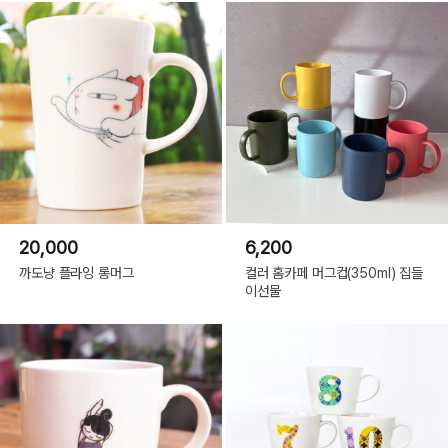
20,000
6,200
까도냥 플라잉 롱머그
컬러 홈카페 머그컵(350ml) 집들
이선물