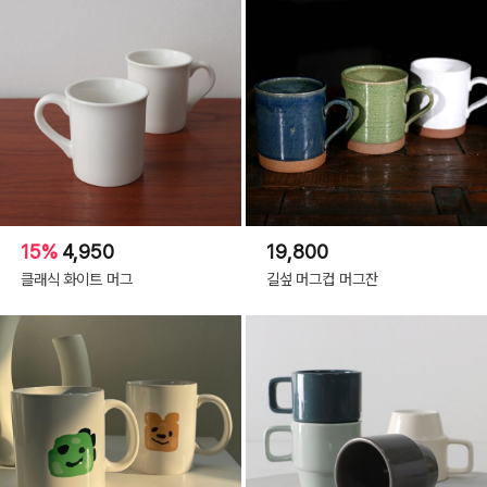
15%
4,950
19,800
클래식 화이트 머그
길섶 머그컵 머그잔