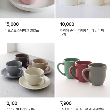
15,000
10,000
디모엘르 스탁머그 360ml
철이와 순이 [자체제작] 데일리 머
그컵
12,100
7,900
Ecrins 커피잔1인 세트
국산 플라이토 실리콘 깨지지않는